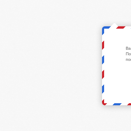
Ва
По
по