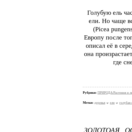
Голубую ель ча
ели. Но чаще в
(Picea punge
Европу после то
описал её в сер
она произрастает
где сн
Рубрики:
ПРИРОДА/Растения и л
Метки:
деревья
ели
голубая 
ЗОЛОТОАЯ О