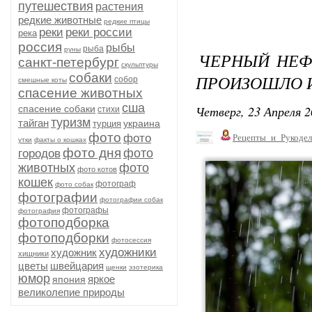
путешествия
растения
редкие животные
редкие птицы
реки
реки россии
река
россия
рыбы
рыба
руны
ЧЕРНЫЙ НЕФ
санкт-петербург
скульптуры
собаки
ПРОИЗОШЛО И
собор
смешные коты
спасение животных
сша
Четверг, 23 Апреля 2
спасение собаки
стихи
туризм
тайган
украина
турция
фото
фото
Рецепты_и_Рукодел
утки
факты о кошках
фото дня
фото
городов
животных
фото
фото котов
кошек
фотограф
фото собак
фотографии
фотографии собак
фотографы
фотография
фотоподборка
фотоподборки
фотосессия
художники
художник
хищники
цветы
швейцария
щенки
эзотерика
юмор
яркое
япония
великолепие природы