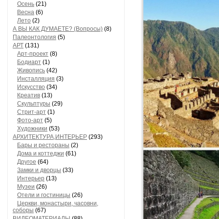
Осень
(21)
Весна
(6)
Лето
(2)
А ВЫ КАК ДУМАЕТЕ? (Вопросы)
(8)
Палеонтология
(5)
АРТ
(131)
Арт-проект
(8)
Бодиарт
(1)
Живопись
(42)
Инсталляция
(3)
Искусство
(34)
Креатив
(13)
Скульптуры
(29)
Стрит-арт
(1)
Фото-арт
(5)
Художники
(53)
АРХИТЕКТУРА,ИНТЕРЬЕР
(293)
Бары и рестораны
(2)
Дома и коттеджи
(61)
Другое
(64)
Замки и дворцы
(33)
Интерьер
(13)
Музеи
(26)
Отели и гостиницы
(26)
Церкви, монастыри, часовни,
соборы
(67)
ВИДЕОМАТЕРИАЛЫ
(88)