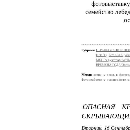
фотовыставку
семейство лебе
о
Рубрики:
СТРАНЫ и КОНТИНЕ
ПРИРОДА/МЕСТА разн
МЕСТА рукотворные/
ВРЕМЕНА ГОДА/Осень
Метки:
осень
осень в фотогр
фотоподборки
осенние фото
ОПАСНАЯ КР
СКРЫВАЮЩИЕ
Вторник, 16 Сентябр