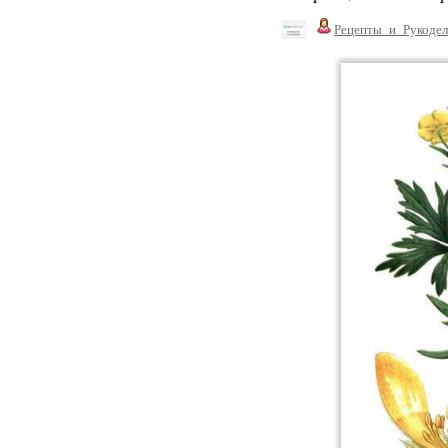
Рецепты_и_Рукодел