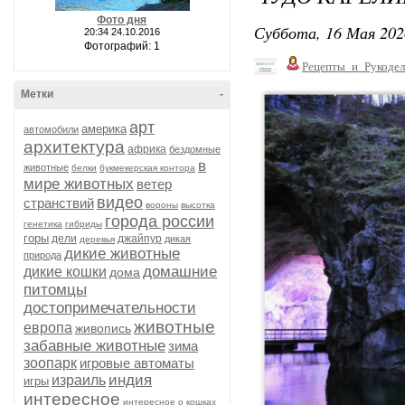
Фото дня
Суббота, 16 Мая 202
20:34 24.10.2016
Фотографий: 1
Рецепты_и_Рукодел
Метки
-
арт
америка
автомобили
архитектура
африка
бездомные
в
животные
белки
букмекерская контора
мире животных
ветер
видео
странствий
вороны
высотка
города россии
генетика
гибриды
горы
дели
джайпур
дикая
деревья
дикие животные
природа
домашние
дикие кошки
дома
питомцы
достопримечательности
животные
европа
живопись
забавные животные
зима
зоопарк
игровые автоматы
индия
израиль
игры
интересное
интересное о кошках