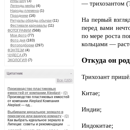
Игры,шоу
(3)
— трихозантом (T
Легенды,мифы
(4)
Народы,племена
(1)
Праздники
(16)
На первый взгляд
Ритуалы,обряды,обычаи
(11)
Фестивали,карнавалы
(11)
перед вами нечт
ФОТОГРАФИИ
(568)
по мере роста п
Мои фото
(77)
Фото дня
(183)
кольцами — раст
Фотоподборки
(297)
ФЭНТЕЗИ
(4)
ЧУДЕСА
(7)
Откуда он ро
ЭКОЛОГИЯ
(7)
Цитатник
-
Трихозант пришёл
Все (165)
Производство пластиковых
Китае;
емкостей от компании Aleplast
-
(0)
Производство пластиковых емкостей
от компании Aleplast Компания
Aleplast — од...
Индии;
Выбираем идеальное зеркало в
прихожую или ванную комнату
-
(0)
Как выбрать идеальное зеркало в
Липецке: советы и рекомендации ...
Индокитае;