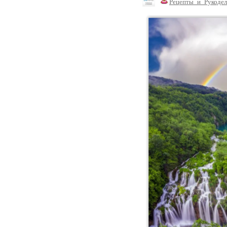
Рецепты_и_Рукодел