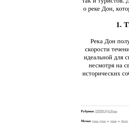
так и туристов.
о реке Дон, кот
1. 
Река Дон полу
скорости течени
идеальной для с
несмотря на с
исторических со
Рубрики:
ПРИРОДА/Реки
Метки:
река дона
реки
фото