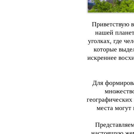
Приветствую в
нашей планет
уголках, где че
которые выде
искреннее восх
Для формирова
множество
географических
места могут
Представляе
настоящую жем