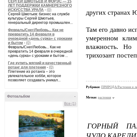
СЕРГЕЙ ШМОТЬЕВ И ФОРЭС — 15
ЛЕТ ПОДДЕРЖКИ КАМНЕРЕЗНОГО
ИСКУССТВА УРАЛА
-
(0)
других странах 
Сергей Шмотьев: бизнес на службе
культуры Сергей Шмотьев,
генеральный директор промышлен...
Там его давно и
Февраль/Снег/Любовь... Как не
превратить 14 февраля в
умеренном клим
очередной «день сурка» с уроками
и бытом
-
(0)
влажность. Но 
Февраль/Снег/Любовь... Как не
превратить 14 февраля в очередной
трихозант постеп
«день сурка» с уроками и бытом ...
Где купить мягкий и качественный
ротанг для плетения
-
(0)
Плетение из ротанга – это
увлекательное хобби, которое
позволяет создавать уникал...
Рубрики:
ПРИРОДА/Растения и л
Фотоальбом
-
Метки:
растения
Все (1)
ГОРНЫЙ ПА
ЧУДО КАРЕЛИ