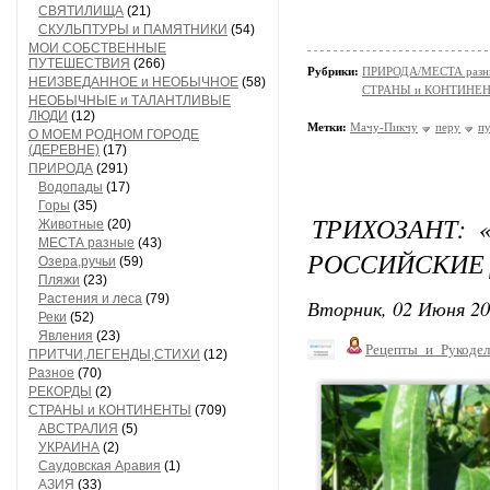
СВЯТИЛИЩА
(21)
СКУЛЬПТУРЫ и ПАМЯТНИКИ
(54)
МОИ СОБСТВЕННЫЕ
ПУТЕШЕСТВИЯ
(266)
Рубрики:
ПРИРОДА/МЕСТА разн
НЕИЗВЕДАННОЕ и НЕОБЫЧНОЕ
(58)
СТРАНЫ и КОНТИНЕ
НЕОБЫЧНЫЕ и ТАЛАНТЛИВЫЕ
ЛЮДИ
(12)
Метки:
Мачу-Пикчу
перу
п
О МОЕМ РОДНОМ ГОРОДЕ
(ДЕРЕВНЕ)
(17)
ПРИРОДА
(291)
Водопады
(17)
Горы
(35)
ТРИХОЗАНТ: 
Животные
(20)
МЕСТА разные
(43)
РОССИЙСКИЕ
Озера,ручьи
(59)
Пляжи
(23)
Растения и леса
(79)
Вторник, 02 Июня 20
Реки
(52)
Явления
(23)
Рецепты_и_Рукодел
ПРИТЧИ,ЛЕГЕНДЫ,СТИХИ
(12)
Разное
(70)
РЕКОРДЫ
(2)
СТРАНЫ и КОНТИНЕНТЫ
(709)
АВСТРАЛИЯ
(5)
УКРАИНА
(2)
Саудовская Аравия
(1)
АЗИЯ
(33)