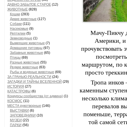
ДАВНО ЗАБЫТОЕ СТАРОЕ
(12)
ЖИВОТНЫЕ
(828)
Кошки
(283)
Дикие животные
(127)
Собаки
(111)
Насекомые
(9)
Мачу‑Пикчу
Рептилии
(5)
Земноводные
(1)
Америки,
и
Вымершие животные
(7)
прочувствовать
э
Домашние питомцы
(97)
Забавные животные
(65)
посмотрет
Птицы
(69)
Разные животные
(55)
маршрутом,
по
к
Редкие животные
(63)
просто
треккин
Рыбы и водяные животные
(69)
ЗА ГРАНЬЮ РЕАЛЬНОСТИ
(24)
Тропа
инков
ЗАГАДКИ И ТАЙНЫ ВСЕЛЕННОЙ
(29)
ИСТОРИЯ
(27)
каменным
ступе
КАТАСТРОФЫ
(6)
Конкурсы сообщества (от админа)
(1)
несколько
клима
КОСМОС
(11)
перевалов
в
МЕСТА рукотворные
(146)
ВЫСТАВКИ
(6)
поменьше,
терр
ЗАПОВЕДНИКИ
(10)
МУЗЕИ
(22)
той
самой
сет
ПАРКИ
(56)