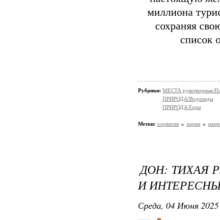
миллиона турис
сохраняя сво
список 
Рубрики:
МЕСТА рукотворные/
ПРИРОДА/Водопады
ПРИРОДА/Горы
Метки:
хорватия
парки
наци
ДОН: ТИХАЯ 
И ИНТЕРЕСНЫ
Среда, 04 Июня 2025 