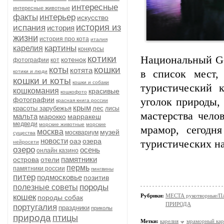
интересные
интересные животные
факты
интерьер
искусство
история из
испания
история
жизни
история про кота
италия
картины
карелия
конкурсы
котики
Национальный Ge
котенок
фотографии
кот
кошки
коты
котята
в список мест,
котики и люди
кошки и коты
кошки и собаки
туристический 
кошкомания
красивые
кошкофото
фотографии
уголок природы,
красная книга россии
крым
красоты зарубежья
лес
лисы
мастерства чело
мальта
марокко
марракеш
медведи
морские животные
морские
мрамор, сегодн
москва
музей
москвариум
существа
новости
оаэ
озера
туристических на
нейросети
озеро
осень
онлайн казино
памятники
острова
отели
пермь
памятники россии
пингвины
питер
подмосковье
позитив
породы
полезные советы
кошек
Рубрики:
МЕСТА рукотворные/
породы собак
ПРИРОДА
португалия
праздники
приколы
природа
птицы
Метки:
карелия
мраморный кар