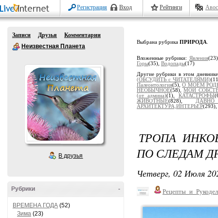
Регистрация
Вход
Рейтинги
Авос
Записи
Друзья
Комментарии
Выбрана рубрика
ПРИРОДА
.
Неизвестная Планета
Вложенные рубрики:
Явления
(23
Горы
(35),
Водопады
(17)
Другие рубрики в этом дневник
(ОБСУДИТЬ с ЧИТАТЕЛЯМИ)
(1
Палеонтология
(5),
О МОЕМ РОД
НЕОБЫЧНОЕ
(58),
МОИ СОБСТ
(от админа)
(1),
КАТАСТРОФЫ
(
ЖИВОТНЫЕ
(828),
ДАВН
АРХИТЕКТУРА,ИНТЕРЬЕР
(293)
ТРОПА ИНКО
ПО СЛЕДАМ Д
В друзья
Четверг, 02 Июля 202
Рубрики
-
Рецепты_и_Рукодел
ВРЕМЕНА ГОДА
(52)
Зима
(23)