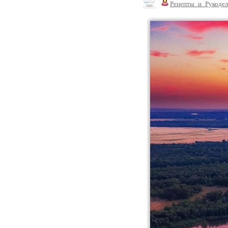
Рецепты_и_Рукодел