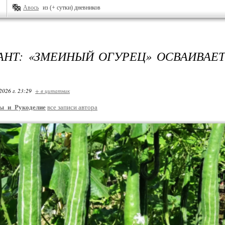
Авось
из (+ сутки) дневников
АНТ: «ЗМЕИНЫЙ ОГУРЕЦ» ОСВАИВАЕ
2026 г. 23:29
+ в цитатник
ы_и_Рукоделие
все записи автора