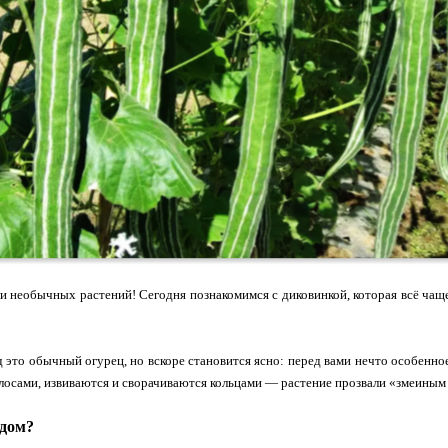
и необычных растений! Сегодня познакомимся с диковинкой, которая всё чащ
д это обычный огурец, но вскоре становится ясно: перед вами нечто особенн
осами, извиваются и сворачиваются кольцами — растение прозвали «змеиным
одом?