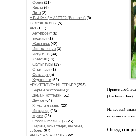
Осень
(21)
Весна
(6)
Лето
(2)
А ВЫ КАК ДУМАЕТЕ? (Вопросы)
(8)
Палеонтология
(5)
АРТ
(131)
Арт-проект
(8)
Бодиарт
(1)
Живопись
(42)
Инсталляция
(3)
Искусство
(34)
Креатив
(13)
Скульптуры
(29)
Стрит-арт
(1)
Фото-арт
(5)
Художники
(53)
АРХИТЕКТУРА,ИНТЕРЬЕР
(293)
Привет, любител
Бары и рестораны
(2)
Дома и коттеджи
(61)
(Trichosanthes).
Другое
(64)
Замки и дворцы
(33)
На первый взгля
Интерьер
(13)
Музеи
(26)
покрываются пол
Отели и гостиницы
(26)
Церкви, монастыри, часовни,
Откуда он р
соборы
(67)
ВИДЕОМАТЕРИАЛЫ
(88)