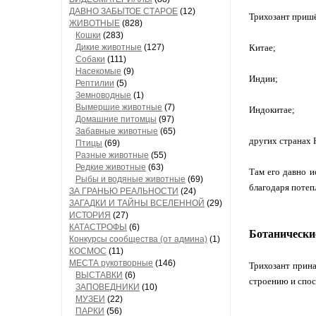
ДАВНО ЗАБЫТОЕ СТАРОЕ
(12)
Трихозант пришё
ЖИВОТНЫЕ
(828)
Кошки
(283)
Дикие животные
(127)
Китае;
Собаки
(111)
Насекомые
(9)
Индии;
Рептилии
(5)
Земноводные
(1)
Вымершие животные
(7)
Индокитае;
Домашние питомцы
(97)
Забавные животные
(65)
других странах
Птицы
(69)
Разные животные
(55)
Редкие животные
(63)
Там его давно и
Рыбы и водяные животные
(69)
благодаря потеп
ЗА ГРАНЬЮ РЕАЛЬНОСТИ
(24)
ЗАГАДКИ И ТАЙНЫ ВСЕЛЕННОЙ
(29)
ИСТОРИЯ
(27)
КАТАСТРОФЫ
(6)
Ботанически
Конкурсы сообщества (от админа)
(1)
КОСМОС
(11)
МЕСТА рукотворные
(146)
Трихозант прина
ВЫСТАВКИ
(6)
строению и спос
ЗАПОВЕДНИКИ
(10)
МУЗЕИ
(22)
ПАРКИ
(56)