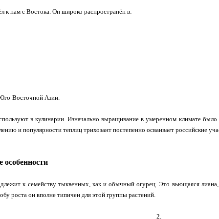
л к нам с Востока. Он широко распространён в:
 Юго‑Восточной Азии.
спользуют в кулинарии. Изначально выращивание в умеренном климате было 
лению и популярности теплиц трихозант постепенно осваивает российские уча
е особенности
длежит к семейству тыквенных, как и обычный огурец. Это вьющаяся лиана, 
обу роста он вполне типичен для этой группы растений.
2.