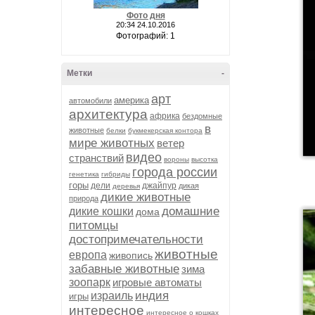
Фото дня
20:34 24.10.2016
Фотографий: 1
Метки
-
арт
америка
автомобили
архитектура
африка
бездомные
в
животные
белки
букмекерская контора
мире животных
ветер
видео
странствий
вороны
высотка
города россии
генетика
гибриды
горы
дели
джайпур
дикая
деревья
дикие животные
природа
домашние
дикие кошки
дома
питомцы
достопримечательности
животные
европа
живопись
забавные животные
зима
зоопарк
игровые автоматы
индия
израиль
игры
интересное
интересное о кошках