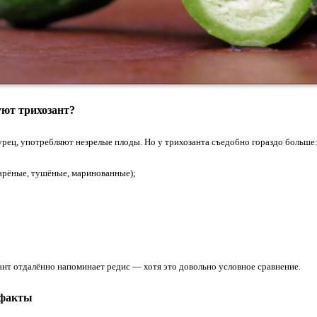
уют трихозант?
гурец, употребляют незрелые плоды. Но у трихозанта съедобно гораздо больше
арёные, тушёные, маринованные);
ант отдалённо напоминает редис — хотя это довольно условное сравнение.
 факты