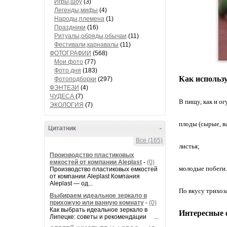
Игры,шоу
(3)
Легенды,мифы
(4)
Народы,племена
(1)
Праздники
(16)
Ритуалы,обряды,обычаи
(11)
Фестивали,карнавалы
(11)
ФОТОГРАФИИ
(568)
Мои фото
(77)
Фото дня
(183)
Как использ
Фотоподборки
(297)
ФЭНТЕЗИ
(4)
ЧУДЕСА
(7)
В пищу, как и о
ЭКОЛОГИЯ
(7)
плоды (сырые, в
Цитатник
-
Все (165)
листья;
Производство пластиковых
емкостей от компании Aleplast
-
(0)
молодые побеги.
Производство пластиковых емкостей
от компании Aleplast Компания
Aleplast — од...
По вкусу трихоз
Выбираем идеальное зеркало в
прихожую или ванную комнату
-
(0)
Как выбрать идеальное зеркало в
Интересные
Липецке: советы и рекомендации ...