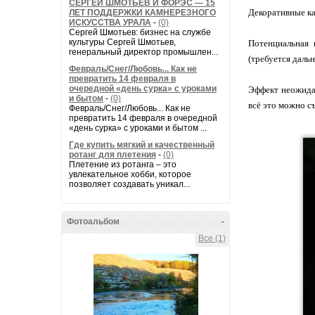
СЕРГЕЙ ШМОТЬЕВ И ФОРЭС — 15
Декоративные ка
ЛЕТ ПОДДЕРЖКИ КАМНЕРЕЗНОГО
ИСКУССТВА УРАЛА
-
(0)
Сергей Шмотьев: бизнес на службе
культуры Сергей Шмотьев,
Потенциальная 
генеральный директор промышлен...
(требуется даль
Февраль/Снег/Любовь... Как не
превратить 14 февраля в
очередной «день сурка» с уроками
Эффект неожида
и бытом
-
(0)
всё это можно с
Февраль/Снег/Любовь... Как не
превратить 14 февраля в очередной
«день сурка» с уроками и бытом ...
Где купить мягкий и качественный
ротанг для плетения
-
(0)
Плетение из ротанга – это
увлекательное хобби, которое
позволяет создавать уникал...
Фотоальбом
-
Все (1)