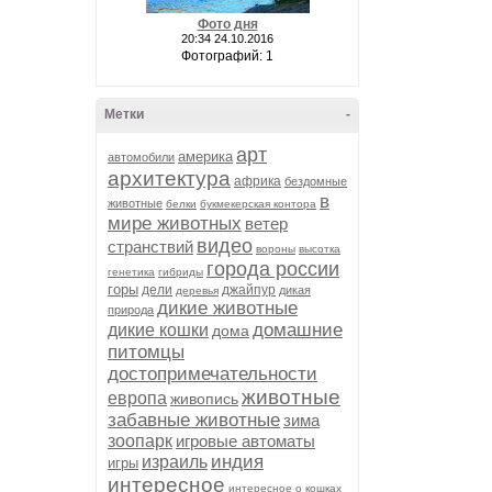
Фото дня
20:34 24.10.2016
Фотографий: 1
Метки
-
арт
америка
автомобили
архитектура
африка
бездомные
в
животные
белки
букмекерская контора
мире животных
ветер
видео
странствий
вороны
высотка
города россии
генетика
гибриды
горы
дели
джайпур
дикая
деревья
дикие животные
природа
домашние
дикие кошки
дома
питомцы
достопримечательности
животные
европа
живопись
забавные животные
зима
зоопарк
игровые автоматы
индия
израиль
игры
интересное
интересное о кошках