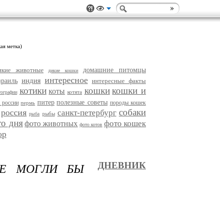
ая метка)
икие животные
домашние питомцы
дикие кошки
интересное
индия
зраиль
интересные факты
котики
кошки
кошки и
коты
котята
тографии
питер
полезные советы
 россии
породы кошек
пермь
собаки
россия
санкт-петербург
рыбы
рыба
то дня
фото кошек
фото животных
фото котов
ор
ЫЕ МОГЛИ БЫ
ДНЕВНИК