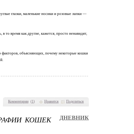
глые глазки, маленькие носики и розовые лапки —
 то время как другие, кажется, просто ненавидят,
ко факторов, объясняющих, почему некоторые кошки
й.
Комментарии
(
1
)
Нравится
Поделиться
ГРАФИИ КОШЕК
ДНЕВНИК