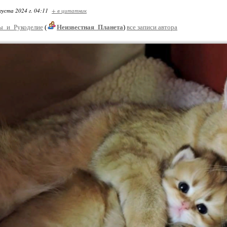
густа 2024 г. 04:11
+ в цитатник
ы_и_Рукоделие
(
Неизвестная_Планета
)
все записи автора