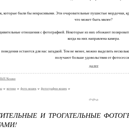
к, которые были бы некрасивыми. Эти очаровательные пушистые мордочки, кру
что может быть милее?
ивительные отношения с фотографией. Некоторые из них обожают позировать, в
когда на них направлена камера.
 поведения остаются для нас загадкой. Тем не менее, можно выделить несколь
получают больше удовольствия от фотосесси
далее
ЫЕ/Кошки
ты
котики
фото кошек
фотографии кошек
ТИТЕЛЬНЫЕ И ТРОГАТЕЛЬНЫЕ ФОТО
ТАМИ!