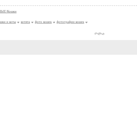
ЫЕ/Кошки
шки и коты
котята
фото кошек
фотографии кошек