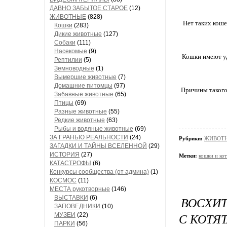
ДАВНО ЗАБЫТОЕ СТАРОЕ
(12)
ЖИВОТНЫЕ
(828)
Нет таких коше
Кошки
(283)
Дикие животные
(127)
Собаки
(111)
Насекомые
(9)
Кошки имеют уд
Рептилии
(5)
Земноводные
(1)
Вымершие животные
(7)
Домашние питомцы
(97)
Причины такого
Забавные животные
(65)
Птицы
(69)
Разные животные
(55)
Редкие животные
(63)
Рыбы и водяные животные
(69)
ЗА ГРАНЬЮ РЕАЛЬНОСТИ
(24)
Рубрики:
ЖИВОТН
ЗАГАДКИ И ТАЙНЫ ВСЕЛЕННОЙ
(29)
ИСТОРИЯ
(27)
Метки:
кошки и ко
КАТАСТРОФЫ
(6)
Конкурсы сообщества (от админа)
(1)
КОСМОС
(11)
МЕСТА рукотворные
(146)
ВЫСТАВКИ
(6)
ВОСХИ
ЗАПОВЕДНИКИ
(10)
С КОТЯ
МУЗЕИ
(22)
ПАРКИ
(56)