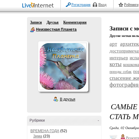
Регистрация
Вход
Рейтинги
Записи
Друзья
Комментарии
Записи с 
Неизвестная Планета
Другие метки поль
архитек
арт
достопримеча
интерьер
исп
коты
кошком
по
породы собак
спасение ж
фотографи
В друзья
САМЫЕ
СТАТЬ 
Рубрики
-
Среда, 02 Октября
ВРЕМЕНА ГОДА
(52)
Зима
(23)
Рецепт