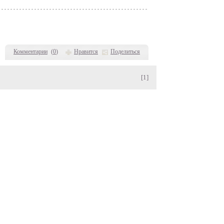
Комментарии
(
0
)
Нравится
Поделиться
[1]