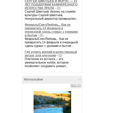
СЕРГЕЙ ШМОТЬЕВ И ФОРЭС — 15
ЛЕТ ПОДДЕРЖКИ КАМНЕРЕЗНОГО
ИСКУССТВА УРАЛА
-
(0)
Сергей Шмотьев: бизнес на службе
культуры Сергей Шмотьев,
генеральный директор промышлен...
Февраль/Снег/Любовь... Как не
превратить 14 февраля в
очередной «день сурка» с уроками
и бытом
-
(0)
Февраль/Снег/Любовь... Как не
превратить 14 февраля в очередной
«день сурка» с уроками и бытом ...
Где купить мягкий и качественный
ротанг для плетения
-
(0)
Плетение из ротанга – это
увлекательное хобби, которое
позволяет создавать уникал...
Фотоальбом
-
Все (1)