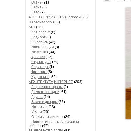
Осень
(21)
Весна
(6)
Лето
(2)
А ВЫ КАК ДУМАЕТЕ? (Вопросы)
(8)
Палеонтология
(5)
АРТ
(131)
Арт-проект
(8)
Бодиарт
(1)
Живопись
(42)
Инсталляция
(3)
Искусство
(34)
Креатив
(13)
Скульптуры
(29)
Стрит-арт
(1)
Фото-арт
(5)
Художники
(53)
АРХИТЕКТУРА,ИНТЕРЬЕР
(293)
Бары и рестораны
(2)
Дома и коттеджи
(61)
Другое
(64)
Замки и дворцы
(33)
Интерьер
(13)
Музеи
(26)
Отели и гостиницы
(26)
Церкви, монастыри, часовни,
соборы
(67)
ВИДЕОМАТЕРИАЛЫ
(88)