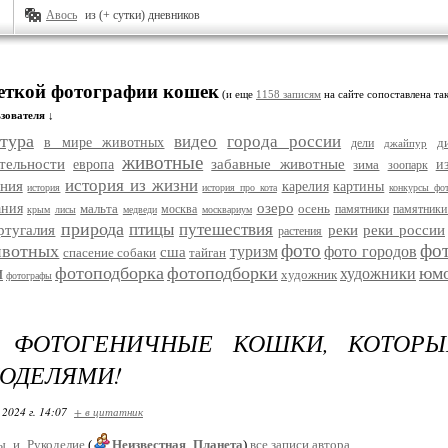
Авось
из (+ сутки) дневников
меткой фотографии кошек
(и еще
1158 записям
на сайте сопоставлена так
зователя ↓
тура
видео
города россии
в мире животных
д
дели
джайпур
животные
тельности
забавные животные
европа
зима
и
зоопарк
история из жизни
ания
карелия
картины
история
история про кота
конкурсы фо
озеро
ания
мальта
осень
москва
памятники
памятники
крым
лисы
медведи
москвариум
природа
птицы
путешествия
ртугалия
реки
реки россии
растения
фото
фо
ивотных
туризм
фото городов
сша
спасение собаки
тайган
и
фотоподборка
фотоподборки
юм
художники
художник
фотографы
 ФОТОГЕНИЧНЫЕ КОШКИ, КОТОР
МОДЕЛЯМИ!
 2024 г. 14:07
+ в цитатник
ы_и_Рукоделие
(
Неизвестная_Планета
)
все записи автора