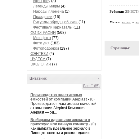
Игры,шоу
(3)
Легенды,мифы
(4)
Народы,племена
(1)
Рубрики:
ЖИВОТН
Праздники
(16)
Ритуалы,обряды,обычаи
(11)
Метки:
кошки
ко
Фестивали,карнавалы
(11)
ФОТОГРАФИИ
(568)
Мои фото
(77)
Фото дня
(183)
Страницы:
Фотоподборки
(297)
ФЭНТЕЗИ
(4)
ЧУДЕСА
(7)
ЭКОЛОГИЯ
(7)
Цитатник
-
Все (165)
Производство пластиковых
емкостей от компании Aleplast
-
(0)
Производство пластиковых емкостей
от компании Aleplast Компания
Aleplast — од...
Выбираем идеальное зеркало в
прихожую или ванную комнату
-
(0)
Как выбрать идеальное зеркало в
Липецке: советы и рекомендации ...