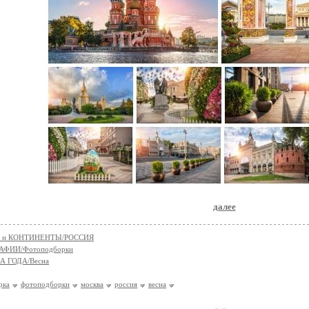
далее
 и КОНТИНЕНТЫ/РОССИЯ
АФИИ/Фотоподборки
А ГОДА/Весна
рка
фотоподборки
москва
россия
весна