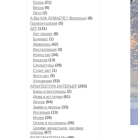
Осень
(21)
Весна
(6)
Лето
(2)
А ВЫ КАК ДУМАЕТЕ? (Вопросы)
(8)
Палеонтология
(5)
АРТ
(131)
Арт-проект
(8)
Бодиарт
(1)
Живопись
(42)
Инсталляция
(3)
Искусство
(34)
Креатив
(13)
Скульптуры
(29)
Стрит-арт
(1)
Фото-арт
(5)
Художники
(53)
АРХИТЕКТУРА,ИНТЕРЬЕР
(293)
Бары и рестораны
(2)
Дома и коттеджи
(61)
Другое
(64)
Замки и дворцы
(33)
Интерьер
(13)
Музеи
(26)
Отели и гостиницы
(26)
Церкви, монастыри, часовни,
соборы
(67)
ВИДЕОМАТЕРИАЛЫ
(88)