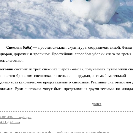
е — Снежная баба)
— простая снежная скульптура, создаваемая зимой. Лепка 
 дворов, дорожек и тропинок. Простейшим способом уборки снега во время
ись снеговики.
неговик
состоит из трёх снежных шаров (комов), получаемых путём лепки сн
ановится брюшком снеговика, поменьше — грудью, а самый маленький — г
однако есть каноническое представление о снеговике. Реальные снеговики мог
фильмах. Руки снеговика могут быть представлены двумя ветками, но иног
далее
АФИИ/Фотоподборки
А ГОДА/Зима
снег
снежные скульптуры
фотоподборки
зима
зимние забавы