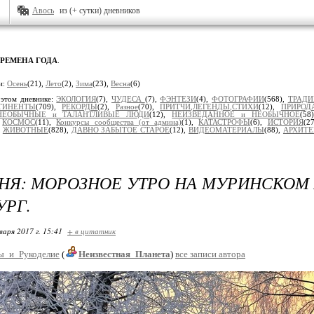
Авось
из (+ сутки) дневников
ВРЕМЕНА ГОДА
.
и:
Осень
(21),
Лето
(2),
Зима
(23),
Весна
(6)
 этом дневнике:
ЭКОЛОГИЯ
(7),
ЧУДЕСА
(7),
ФЭНТЕЗИ
(4),
ФОТОГРАФИИ
(568),
ТРАД
ТИНЕНТЫ
(709),
РЕКОРДЫ
(2),
Разное
(70),
ПРИТЧИ,ЛЕГЕНДЫ,СТИХИ
(12),
ПРИРОД
НЕОБЫЧНЫЕ и ТАЛАНТЛИВЫЕ ЛЮДИ
(12),
НЕИЗВЕДАННОЕ и НЕОБЫЧНОЕ
(58
,
КОСМОС
(11),
Конкурсы сообщества (от админа)
(1),
КАТАСТРОФЫ
(6),
ИСТОРИЯ
(2
,
ЖИВОТНЫЕ
(828),
ДАВНО ЗАБЫТОЕ СТАРОЕ
(12),
ВИДЕОМАТЕРИАЛЫ
(88),
АРХИТЕ
НЯ: МОРОЗНОЕ УТРО НА МУРИНСКОМ 
УРГ.
варя 2017 г. 15:41
+ в цитатник
ы_и_Рукоделие
(
Неизвестная_Планета
)
все записи автора