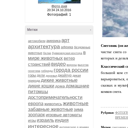
Фото дня
20:34 24.10.2016
Фотографий: 1
Метки
-
арт
америка
автомобили
архитектура
Снеговик (он ж
африка
бездомные
в
чистке снега со
животные
белки
букмекерская контора
мире животных
ветер
которых и делал
видео
странствий
вороны
высотка
Классический с
города россии
генетика
гибриды
большой ком ст
горы
дели
джайпур
дикая
деревья
варьироваться, 
дикие животные
природа
домашние
сказках и мульт
дикие кошки
дома
питомцы
комков снега.
достопримечательности
животные
европа
живопись
забавные животные
зима
Рубрики:
ФОТОГР
зоопарк
игровые автоматы
ВРЕМЕН
индия
израиль
игры
интересное
интересное о кошках
Метки:
снеговики