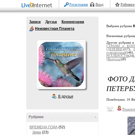
Регистрация
Вход
Рейтинги
Записи
Друзья
Комментарии
Выбрана рубрика
Неизвестная Планета
Вложенные рубрик
Другие рубрики в
СТРАНЫ и КОН
(ДЕРЕВНЕ)
(17),
рукотворные
(146)
РЕАЛЬНОСТИ
(24)
(Вопросы)
(8)
ФОТО Д
ПЕТЕРБ
В друзья
Понедельник, 16 Ян
Рецепт
Рубрики
-
ВРЕМЕНА ГОДА
(52)
Зима
(23)