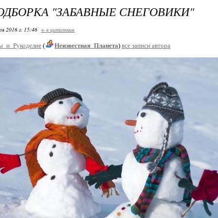
ДБОРКА "ЗАБАВНЫЕ СНЕГОВИКИ"
ря 2016 г. 15:46
+ в цитатник
ы_и_Рукоделие
(
Неизвестная_Планета
)
все записи автора