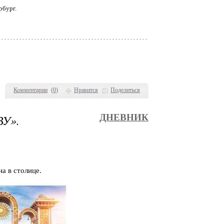
рбург.
Комментарии
(
0
)
Нравится
Поделиться
У».
ДНЕВНИК
а в столице.