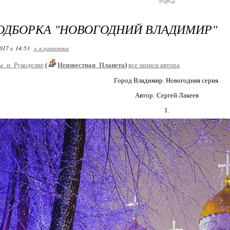
ДБОРКА "НОВОГОДНИЙ ВЛАДИМИР"
017 г. 14:53
+ в цитатник
ы_и_Рукоделие
(
Неизвестная_Планета
)
все записи автора
Город Владимир. Новогодняя серия.
Автор: Сергей Лакеев
1.