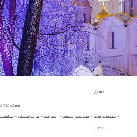
далее
А ГОДА/Зима
тографии
фотоподборка
владимир
новогодние фото
города россии