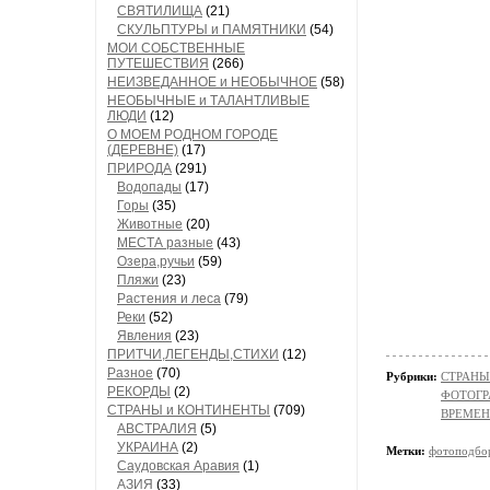
СВЯТИЛИЩА
(21)
СКУЛЬПТУРЫ и ПАМЯТНИКИ
(54)
МОИ СОБСТВЕННЫЕ
ПУТЕШЕСТВИЯ
(266)
НЕИЗВЕДАННОЕ и НЕОБЫЧНОЕ
(58)
НЕОБЫЧНЫЕ и ТАЛАНТЛИВЫЕ
ЛЮДИ
(12)
О МОЕМ РОДНОМ ГОРОДЕ
(ДЕРЕВНЕ)
(17)
ПРИРОДА
(291)
Водопады
(17)
Горы
(35)
Животные
(20)
МЕСТА разные
(43)
Озера,ручьи
(59)
Пляжи
(23)
Растения и леса
(79)
Реки
(52)
Явления
(23)
ПРИТЧИ,ЛЕГЕНДЫ,СТИХИ
(12)
Разное
(70)
Рубрики:
СТРАНЫ
РЕКОРДЫ
(2)
ФОТОГР
СТРАНЫ и КОНТИНЕНТЫ
(709)
ВРЕМЕН
АВСТРАЛИЯ
(5)
УКРАИНА
(2)
Метки:
фотоподбо
Саудовская Аравия
(1)
АЗИЯ
(33)