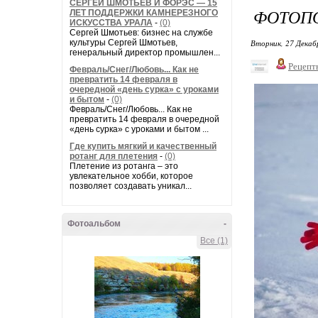
СЕРГЕЙ ШМОТЬЕВ И ФОРЭС — 15
ФОТОПО
ЛЕТ ПОДДЕРЖКИ КАМНЕРЕЗНОГО
ИСКУССТВА УРАЛА
-
(0)
Сергей Шмотьев: бизнес на службе
культуры Сергей Шмотьев,
Вторник, 27 Декаб
генеральный директор промышлен...
Рецепт
Февраль/Снег/Любовь... Как не
превратить 14 февраля в
очередной «день сурка» с уроками
и бытом
-
(0)
Февраль/Снег/Любовь... Как не
превратить 14 февраля в очередной
«день сурка» с уроками и бытом ...
Где купить мягкий и качественный
ротанг для плетения
-
(0)
Плетение из ротанга – это
увлекательное хобби, которое
позволяет создавать уникал...
Фотоальбом
-
Все (1)