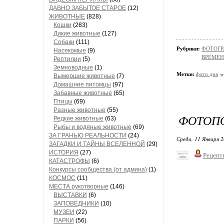
ДАВНО ЗАБЫТОЕ СТАРОЕ
(12)
ЖИВОТНЫЕ
(828)
Кошки
(283)
Дикие животные
(127)
Собаки
(111)
Рубрики:
ФОТОГР
Насекомые
(9)
ВРЕМЕН
Рептилии
(5)
Земноводные
(1)
Метки:
фото дня
Вымершие животные
(7)
Домашние питомцы
(97)
Забавные животные
(65)
Птицы
(69)
Разные животные
(55)
ФОТОПО
Редкие животные
(63)
Рыбы и водяные животные
(69)
ЗА ГРАНЬЮ РЕАЛЬНОСТИ
(24)
Среда, 11 Января 2
ЗАГАДКИ И ТАЙНЫ ВСЕЛЕННОЙ
(29)
ИСТОРИЯ
(27)
Рецепт
КАТАСТРОФЫ
(6)
Конкурсы сообщества (от админа)
(1)
КОСМОС
(11)
МЕСТА рукотворные
(146)
ВЫСТАВКИ
(6)
ЗАПОВЕДНИКИ
(10)
МУЗЕИ
(22)
ПАРКИ
(56)