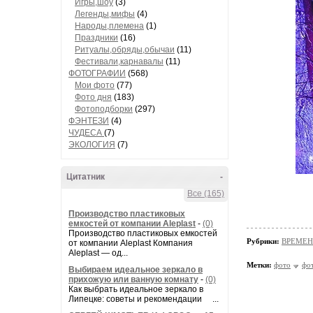
Игры,шоу
(3)
Легенды,мифы
(4)
Народы,племена
(1)
Праздники
(16)
Ритуалы,обряды,обычаи
(11)
Фестивали,карнавалы
(11)
ФОТОГРАФИИ
(568)
Мои фото
(77)
Фото дня
(183)
Фотоподборки
(297)
ФЭНТЕЗИ
(4)
ЧУДЕСА
(7)
ЭКОЛОГИЯ
(7)
Цитатник
-
Все (165)
Производство пластиковых
емкостей от компании Aleplast
-
(0)
Производство пластиковых емкостей
Рубрики:
ВРЕМЕН
от компании Aleplast Компания
Aleplast — од...
Метки:
фото
фо
Выбираем идеальное зеркало в
прихожую или ванную комнату
-
(0)
Как выбрать идеальное зеркало в
Липецке: советы и рекомендации ...