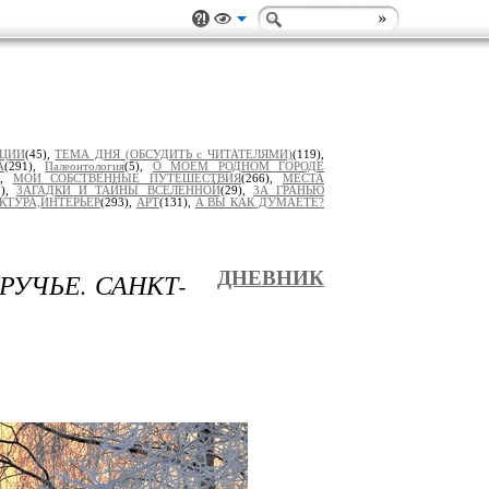
ИЦИИ
(45),
ТЕМА ДНЯ (ОБСУДИТЬ с ЧИТАТЕЛЯМИ)
(119),
А
(291),
Палеонтология
(5),
О МОЕМ РОДНОМ ГОРОДЕ
),
МОИ СОБСТВЕННЫЕ ПУТЕШЕСТВИЯ
(266),
МЕСТА
7),
ЗАГАДКИ И ТАЙНЫ ВСЕЛЕННОЙ
(29),
ЗА ГРАНЬЮ
КТУРА,ИНТЕРЬЕР
(293),
АРТ
(131),
А ВЫ КАК ДУМАЕТЕ?
РУЧЬЕ. САНКТ-
ДНЕВНИК