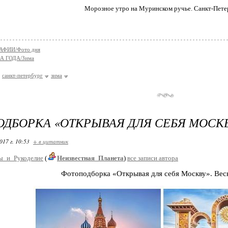
Морозное утро на Муринском ручье. Санкт-Пете
АФИИ/Фото дня
А ГОДА/Зима
санкт-петербург
зима
ДБОРКА «ОТКРЫВАЯ ДЛЯ СЕБЯ МОСКВ
017 г. 10:53
+ в цитатник
ы_и_Рукоделие
(
Неизвестная_Планета
)
все записи автора
Фотоподборка «Открывая для себя Москву». Весн