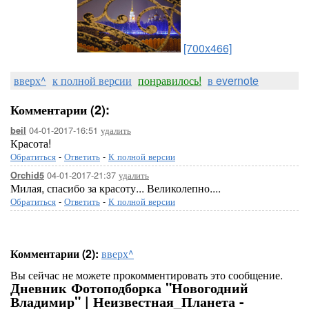
[700x466]
вверх^
к полной версии
понравилось!
в evernote
Комментарии (2):
04-01-2017-16:51
удалить
beil
Красота!
Обратиться
-
Ответить
-
К полной версии
04-01-2017-21:37
удалить
Orchid5
Милая, спасибо за красоту... Великолепно....
Обратиться
-
Ответить
-
К полной версии
Комментарии (2):
вверх^
Вы сейчас не можете прокомментировать это сообщение.
Дневник Фотоподборка "Новогодний
Владимир" | Неизвестная_Планета -