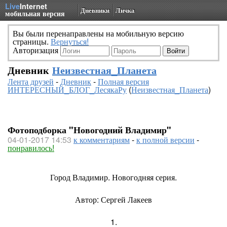
Live
Internet
Дневники
Личка
мобильная версия
Вы были перенаправлены на мобильную версию
страницы.
Вернуться!
Авторизация
Дневник
Неизвестная_Планета
Лента друзей
-
Дневник
-
Полная версия
ИНТЕРЕСНЫЙ_БЛОГ_ЛесякаРу
(
Неизвестная_Планета
)
Фотоподборка "Новогодний Владимир"
04-01-2017 14:53
к комментариям
-
к полной версии
-
понравилось!
Город Владимир. Новогодняя серия.
Автор: Сергей Лакеев
1.