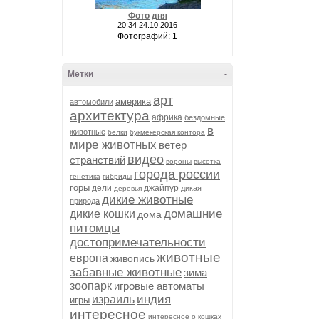
Фото дня
20:34 24.10.2016
Фотографий: 1
Метки
-
арт
америка
автомобили
архитектура
африка
бездомные
в
животные
белки
букмекерская контора
мире животных
ветер
видео
странствий
вороны
высотка
города россии
генетика
гибриды
горы
дели
джайпур
дикая
деревья
дикие животные
природа
домашние
дикие кошки
дома
питомцы
достопримечательности
животные
европа
живопись
забавные животные
зима
зоопарк
игровые автоматы
индия
израиль
игры
интересное
интересное о кошках