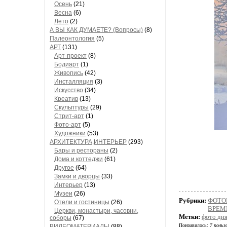
Осень
(21)
Весна
(6)
Лето
(2)
А ВЫ КАК ДУМАЕТЕ? (Вопросы)
(8)
Палеонтология
(5)
АРТ
(131)
Арт-проект
(8)
Бодиарт
(1)
Живопись
(42)
Инсталляция
(3)
Искусство
(34)
Креатив
(13)
Скульптуры
(29)
Стрит-арт
(1)
Фото-арт
(5)
Художники
(53)
АРХИТЕКТУРА,ИНТЕРЬЕР
(293)
Бары и рестораны
(2)
Дома и коттеджи
(61)
Другое
(64)
Замки и дворцы
(33)
Интерьер
(13)
Музеи
(26)
Рубрики:
ФОТОГ
Отели и гостиницы
(26)
ВРЕМ
Церкви, монастыри, часовни,
Метки:
фото дн
соборы
(67)
Понравилось:
7 польз
ВИДЕОМАТЕРИАЛЫ
(88)