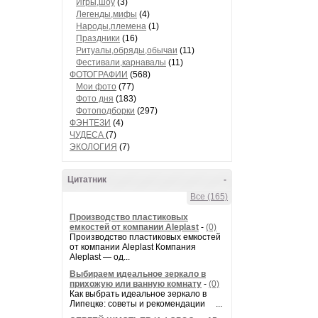
Игры,шоу
(3)
Легенды,мифы
(4)
Народы,племена
(1)
Праздники
(16)
Ритуалы,обряды,обычаи
(11)
Фестивали,карнавалы
(11)
ФОТОГРАФИИ
(568)
Мои фото
(77)
Фото дня
(183)
Фотоподборки
(297)
ФЭНТЕЗИ
(4)
ЧУДЕСА
(7)
ЭКОЛОГИЯ
(7)
Цитатник
-
Все (165)
Производство пластиковых
емкостей от компании Aleplast
-
(0)
Производство пластиковых емкостей
от компании Aleplast Компания
Aleplast — од...
Выбираем идеальное зеркало в
прихожую или ванную комнату
-
(0)
Как выбрать идеальное зеркало в
Липецке: советы и рекомендации ...