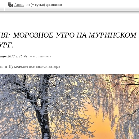
Авось
из (+ сутки) дневников
НЯ: МОРОЗНОЕ УТРО НА МУРИНСКОМ Р
УРГ.
варя 2017 г. 15:41
+ в цитатник
ы_и_Рукоделие
все записи автора