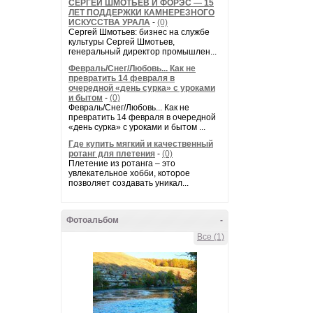
СЕРГЕЙ ШМОТЬЕВ И ФОРЭС — 15
ЛЕТ ПОДДЕРЖКИ КАМНЕРЕЗНОГО
ИСКУССТВА УРАЛА
-
(0)
Сергей Шмотьев: бизнес на службе
культуры Сергей Шмотьев,
генеральный директор промышлен...
Февраль/Снег/Любовь... Как не
превратить 14 февраля в
очередной «день сурка» с уроками
и бытом
-
(0)
Февраль/Снег/Любовь... Как не
превратить 14 февраля в очередной
«день сурка» с уроками и бытом ...
Где купить мягкий и качественный
ротанг для плетения
-
(0)
Плетение из ротанга – это
увлекательное хобби, которое
позволяет создавать уникал...
Фотоальбом
-
Все (1)