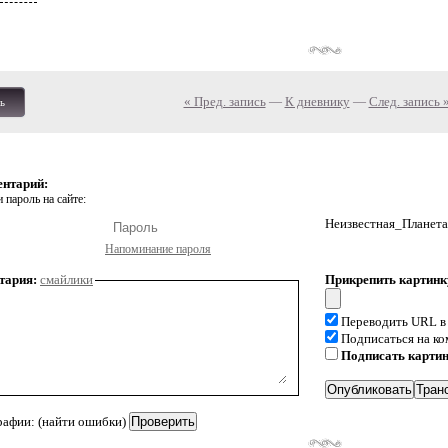
« Пред. запись
—
К дневнику
—
След. запись 
ь
ентарий:
 пароль на сайте:
Неизвестная_Планета
Напоминание пароля
тария:
смайлики
Прикрепить картинк
Переводить URL в
Подписаться на к
Подписать карти
рафии: (найти ошибки)