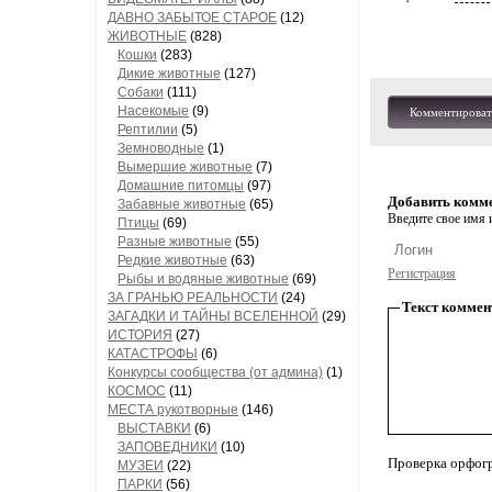
ДАВНО ЗАБЫТОЕ СТАРОЕ
(12)
ЖИВОТНЫЕ
(828)
Кошки
(283)
Дикие животные
(127)
Собаки
(111)
Насекомые
(9)
Комментироват
Рептилии
(5)
Земноводные
(1)
Вымершие животные
(7)
Домашние питомцы
(97)
Добавить комм
Забавные животные
(65)
Введите свое имя и
Птицы
(69)
Разные животные
(55)
Редкие животные
(63)
Регистрация
Рыбы и водяные животные
(69)
ЗА ГРАНЬЮ РЕАЛЬНОСТИ
(24)
Текст коммен
ЗАГАДКИ И ТАЙНЫ ВСЕЛЕННОЙ
(29)
ИСТОРИЯ
(27)
КАТАСТРОФЫ
(6)
Конкурсы сообщества (от админа)
(1)
КОСМОС
(11)
МЕСТА рукотворные
(146)
ВЫСТАВКИ
(6)
ЗАПОВЕДНИКИ
(10)
Проверка орфог
МУЗЕИ
(22)
ПАРКИ
(56)