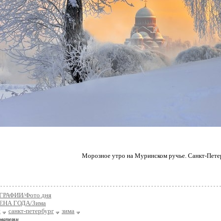
Морозное утро на Муринском ручье. Санкт-Пете
РАФИИ/Фото дня
ЕНА ГОДА/Зима
я
санкт-петербург
зима
ователям