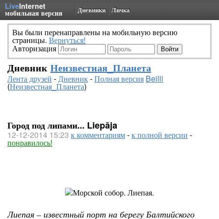
Live
Internet
Дневники
Личка
мобильная версия
Вы были перенаправлены на мобильную версию
страницы.
Вернуться!
Авторизация
Дневник
Неизвестная_Планета
Лента друзей
-
Дневник
-
Полная версия
Beilli
(
Неизвестная_Планета
)
Город под липами... Liepāja
12-12-2014 15:23
к комментариям
-
к полной версии
-
понравилось!
Лиепая – известный порт на берегу Балтийского