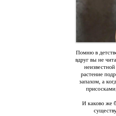
Помню в детстве
вдруг вы не чит
неизвестной 
растение подр
запахом, а ког
присосками,
И каково же б
существу