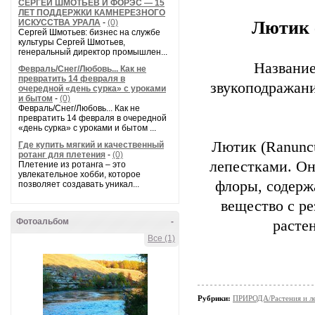
СЕРГЕЙ ШМОТЬЕВ И ФОРЭС — 15
ЛЕТ ПОДДЕРЖКИ КАМНЕРЕЗНОГО
ИСКУССТВА УРАЛА
-
(0)
Лютик 
Сергей Шмотьев: бизнес на службе
культуры Сергей Шмотьев,
генеральный директор промышлен...
Название
Февраль/Снег/Любовь... Как не
превратить 14 февраля в
звукоподражани
очередной «день сурка» с уроками
и бытом
-
(0)
Февраль/Снег/Любовь... Как не
превратить 14 февраля в очередной
«день сурка» с уроками и бытом ...
Лютик (Ranuncu
Где купить мягкий и качественный
ротанг для плетения
-
(0)
лепестками. Он
Плетение из ротанга – это
увлекательное хобби, которое
флоры, содерж
позволяет создавать уникал...
вещество с ре
Фотоальбом
-
растен
Все (1)
Рубрики:
ПРИРОДА/Растения и л