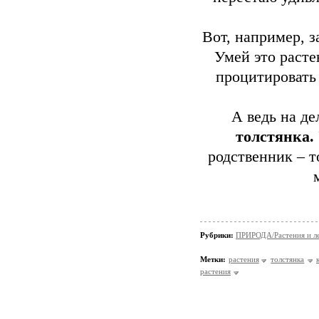
Вот, например, з
Умей это расте
процитировать 
А ведь на де
толстянка.
родственник – т
Рубрики:
ПРИРОДА/Растения и л
Метки:
растения
толстянка
растения