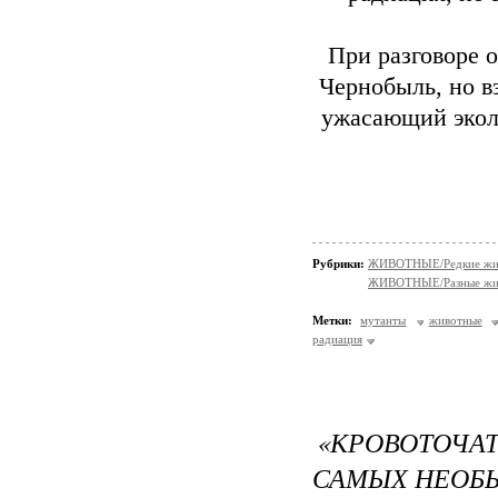
При разговоре 
Чернобыль, но в
ужасающий эколо
Рубрики:
ЖИВОТНЫЕ/Редкие жи
ЖИВОТНЫЕ/Разные жи
Метки:
мутанты
животные
радиация
«КРОВОТОЧА
САМЫХ НЕОБ