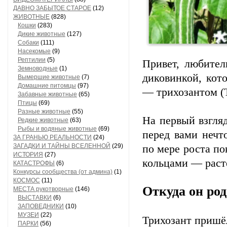
ДАВНО ЗАБЫТОЕ СТАРОЕ
(12)
ЖИВОТНЫЕ
(828)
Кошки
(283)
Дикие животные
(127)
Собаки
(111)
Насекомые
(9)
Рептилии
(5)
Привет, любител
Земноводные
(1)
диковинкой, кот
Вымершие животные
(7)
Домашние питомцы
(97)
— трихозантом (T
Забавные животные
(65)
Птицы
(69)
Разные животные
(55)
На первый взгляд
Редкие животные
(63)
Рыбы и водяные животные
(69)
перед вами нечт
ЗА ГРАНЬЮ РЕАЛЬНОСТИ
(24)
ЗАГАДКИ И ТАЙНЫ ВСЕЛЕННОЙ
(29)
по мере роста п
ИСТОРИЯ
(27)
кольцами — раст
КАТАСТРОФЫ
(6)
Конкурсы сообщества (от админа)
(1)
КОСМОС
(11)
Откуда он ро
МЕСТА рукотворные
(146)
ВЫСТАВКИ
(6)
ЗАПОВЕДНИКИ
(10)
МУЗЕИ
(22)
Трихозант пришёл
ПАРКИ
(56)