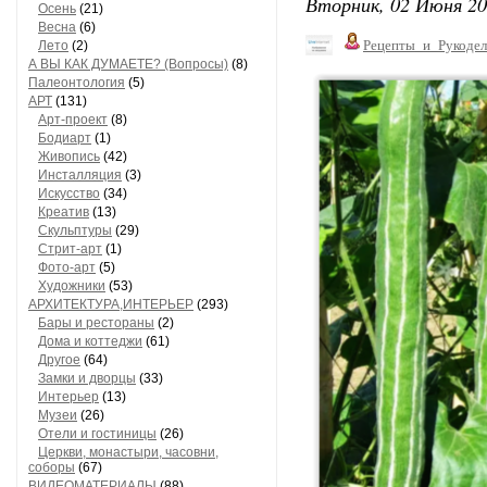
Вторник, 02 Июня 20
Осень
(21)
Весна
(6)
Рецепты_и_Рукодел
Лето
(2)
А ВЫ КАК ДУМАЕТЕ? (Вопросы)
(8)
Палеонтология
(5)
АРТ
(131)
Арт-проект
(8)
Бодиарт
(1)
Живопись
(42)
Инсталляция
(3)
Искусство
(34)
Креатив
(13)
Скульптуры
(29)
Стрит-арт
(1)
Фото-арт
(5)
Художники
(53)
АРХИТЕКТУРА,ИНТЕРЬЕР
(293)
Бары и рестораны
(2)
Дома и коттеджи
(61)
Другое
(64)
Замки и дворцы
(33)
Интерьер
(13)
Музеи
(26)
Отели и гостиницы
(26)
Церкви, монастыри, часовни,
соборы
(67)
ВИДЕОМАТЕРИАЛЫ
(88)