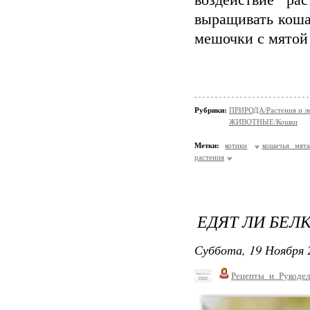
воздействие ра
выращивать коша
мешочки с мятой
Рубрики:
ПРИРОДА/Растения и л
ЖИВОТНЫЕ/Кошки
Метки:
котики
кошачья мят
растения
ЕДЯТ ЛИ БЕЛ
Суббота, 19 Ноября 
Рецепты_и_Рукодел