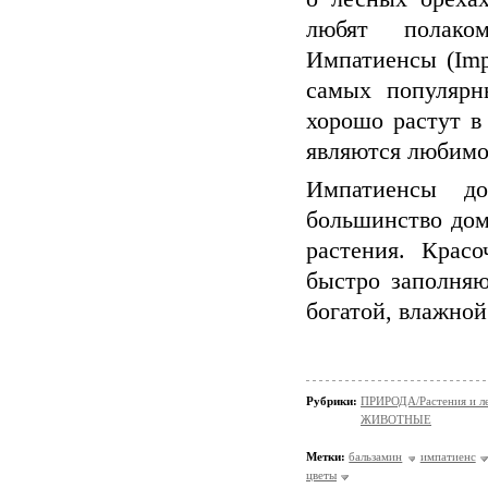
любят полако
Импатиенсы (Imp
самых популярн
хорошо растут в
являются любимо
Импатиенсы до
большинство дом
растения. Крас
быстро заполня
богатой, влажной
Рубрики:
ПРИРОДА/Растения и л
ЖИВОТНЫЕ
Метки:
бальзамин
импатиенс
цветы