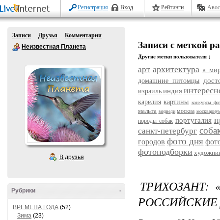
Регистрация
Вход
Рейтинги
Авос
Записи
Друзья
Комментарии
Записи с меткой р
Неизвестная Планета
Другие метки пользователя ↓
архитектура
арт
в ми
дост
домашние питомцы
интересн
индия
израиль
карелия
картины
конкурсы фо
мальта
москва
медведи
москвариу
п
португалия
породы собак
соба
санкт-петербург
фото дня
городов
фот
фотоподборки
художни
В друзья
ТРИХОЗАНТ: 
Рубрики
-
РОССИЙСКИЕ
ВРЕМЕНА ГОДА
(52)
Зима
(23)