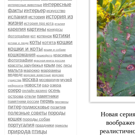
интересные
интересные животные
факты
интерьер
искусство
история из
испания
история
жизни
история про кота
италия
картины
карелия
конкурсы
котики
котенок
фотографии
кот
кошки
коты
котята
котики и люди
кошки и коты
кошки и собаки
кошкомания
красивые
кошкофото
фотографии
красная книга россии
крым
красоты зарубежья
лес
лисы
мальта
марокко
марракеш
медведи
морские животные
морские
москва
музей
москвариум
существа
новости
оаэ
озера
нейросети
озеро
осень
онлайн казино
памятники
острова
отели
пермь
памятники россии
пингвины
питер
подмосковье
позитив
породы
полезные советы
Новая сери
кошек
породы собак
воображен
португалия
праздники
приколы
реалистично
природа
птицы