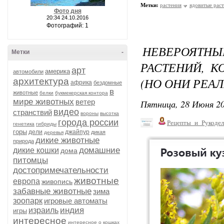
Метки:
растения
ядовитые рас
Фото дня
20:34 24.10.2016
Фотографий: 1
НЕВЕРОЯТН
Метки
-
РАСТЕНИЙ, 
арт
америка
автомобили
(НО ОНИ РЕА
архитектура
африка
бездомные
в
животные
белки
букмекерская контора
мире животных
ветер
Пятница, 28 Июня 20
видео
странствий
вороны
высотка
города россии
Рецепты_и_Рукодел
генетика
гибриды
горы
дели
джайпур
дикая
деревья
дикие животные
природа
домашние
дикие кошки
дома
питомцы
достопримечательности
животные
европа
живопись
забавные животные
зима
зоопарк
игровые автоматы
индия
израиль
игры
интересное
интересное о кошках