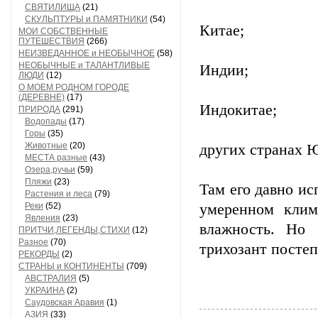
СВЯТИЛИЩА
(21)
СКУЛЬПТУРЫ и ПАМЯТНИКИ
(54)
Китае;
МОИ СОБСТВЕННЫЕ
ПУТЕШЕСТВИЯ
(266)
НЕИЗВЕДАННОЕ и НЕОБЫЧНОЕ
(58)
НЕОБЫЧНЫЕ и ТАЛАНТЛИВЫЕ
Индии;
ЛЮДИ
(12)
О МОЕМ РОДНОМ ГОРОДЕ
(ДЕРЕВНЕ)
(17)
Индокитае;
ПРИРОДА
(291)
Водопады
(17)
Горы
(35)
Животные
(20)
других странах 
МЕСТА разные
(43)
Озера,ручьи
(59)
Пляжи
(23)
Там его давно и
Растения и леса
(79)
Реки
(52)
умеренном клим
Явления
(23)
влажность. Но 
ПРИТЧИ,ЛЕГЕНДЫ,СТИХИ
(12)
Разное
(70)
трихозант постеп
РЕКОРДЫ
(2)
СТРАНЫ и КОНТИНЕНТЫ
(709)
АВСТРАЛИЯ
(5)
УКРАИНА
(2)
Саудовская Аравия
(1)
АЗИЯ
(33)