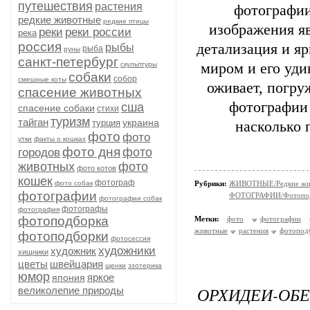
путешествия
растения
фотографии
редкие животные
редкие птицы
изображения я
реки
реки россии
река
россия
детализация и я
рыбы
рыба
руны
санкт-петербург
скульптуры
миром и его уд
собаки
собор
смешные коты
оживает, погру
спасение животных
фотографии 
сша
спасение собаки
стихи
туризм
тайган
украина
турция
насколько 
фото
фото
утки
факты о кошках
фото дня
фото
городов
животных
фото
фото котов
кошек
фотограф
фото собак
Рубрики:
ЖИВОТНЫЕ/Редкие жи
фотографии
ФОТОГРАФИИ/Фотопо
фотографии собак
фотографы
фотография
фотоподборка
Метки:
фото
фотографии
животные
растения
фотопод
фотоподборки
фотосессия
художники
художник
хищники
цветы
швейцария
щенки
эзотерика
юмор
яркое
япония
ОРХИДЕИ-О
великолепие природы