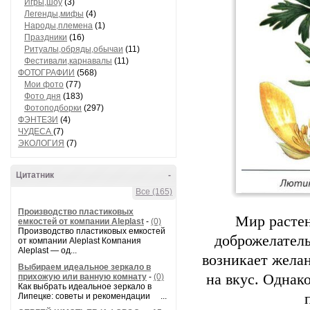
Игры,шоу
(3)
Легенды,мифы
(4)
Народы,племена
(1)
Праздники
(16)
Ритуалы,обряды,обычаи
(11)
Фестивали,карнавалы
(11)
ФОТОГРАФИИ
(568)
Мои фото
(77)
Фото дня
(183)
Фотоподборки
(297)
ФЭНТЕЗИ
(4)
ЧУДЕСА
(7)
ЭКОЛОГИЯ
(7)
Цитатник
-
Все (165)
Производство пластиковых
Мир растен
емкостей от компании Aleplast
-
(0)
Производство пластиковых емкостей
доброжелатель
от компании Aleplast Компания
Aleplast — од...
возникает желан
Выбираем идеальное зеркало в
на вкус. Однако
прихожую или ванную комнату
-
(0)
Как выбрать идеальное зеркало в
Липецке: советы и рекомендации ...