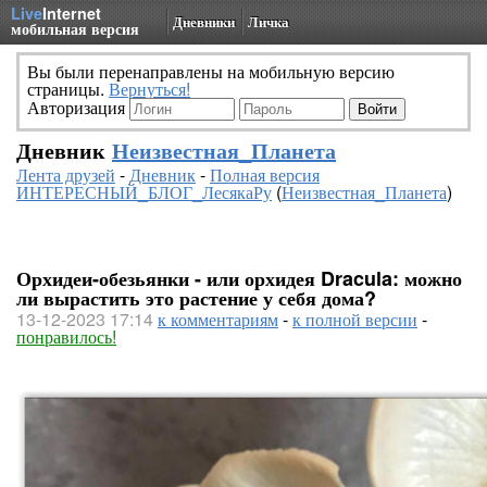
Live
Internet
Дневники
Личка
мобильная версия
Вы были перенаправлены на мобильную версию
страницы.
Вернуться!
Авторизация
Дневник
Неизвестная_Планета
Лента друзей
-
Дневник
-
Полная версия
ИНТЕРЕСНЫЙ_БЛОГ_ЛесякаРу
(
Неизвестная_Планета
)
Орхидеи-обезьянки - или орхидея Dracula: можно
ли вырастить это растение у себя дома?
13-12-2023 17:14
к комментариям
-
к полной версии
-
понравилось!