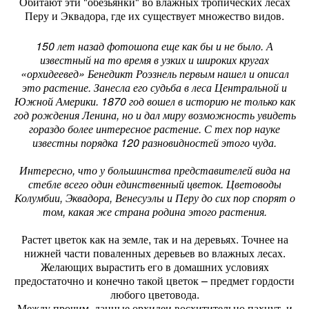
Обитают эти "обезьянки" во влажных тропических лесах
Перу и Эквадора, где их существует множество видов.
150 лет назад фотошопа еще как бы и не было. А
известный на то время в узких и широких кругах
«орхидеевед» Бенедикт Роэзнель первым нашел и описал
это растение. Занесла его судьба в леса Центральной и
Южной Америки. 1870 год вошел в историю не только как
год рождения Ленина, но и дал миру возможность увидеть
гораздо более интересное растение. С тех пор науке
известны порядка 120 разновидностей этого чуда.
Интересно, что у большинства представителей вида на
стебле всего один единственный цветок. Цветоводы
Колумбии, Эквадора, Венесуэлы и Перу до сих пор спорят о
том, какая же страна родина этого растения.
Растет цветок как на земле, так и на деревьях. Точнее на
нижней части поваленных деревьев во влажных лесах.
Желающих вырастить его в домашних условиях
предостаточно и конечно такой цветок – предмет гордости
любого цветовода.
Между прочим, данные орхидеи восхитительно пахнут, и