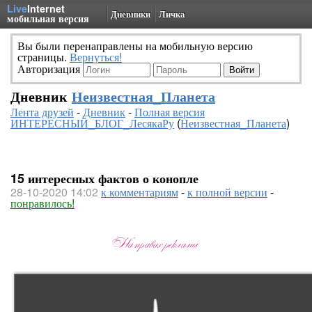
Live
Internet
Дневники
Личка
мобильная версия
Вы были перенаправлены на мобильную версию
страницы.
Вернуться!
Авторизация
Дневник
Неизвестная_Планета
Лента друзей
-
Дневник
-
Полная версия
ИНТЕРЕСНЫЙ_БЛОГ_ЛесякаРу
(
Неизвестная_Планета
)
15 интересных фактов о конопле
28-10-2020 14:02
к комментариям
-
к полной версии
-
понравилось!