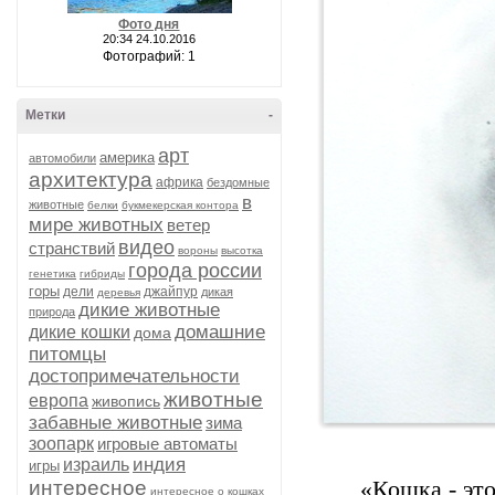
Фото дня
20:34 24.10.2016
Фотографий: 1
Метки
-
арт
америка
автомобили
архитектура
африка
бездомные
в
животные
белки
букмекерская контора
мире животных
ветер
видео
странствий
вороны
высотка
города россии
генетика
гибриды
горы
дели
джайпур
дикая
деревья
дикие животные
природа
домашние
дикие кошки
дома
питомцы
достопримечательности
животные
европа
живопись
забавные животные
зима
зоопарк
игровые автоматы
индия
израиль
игры
интересное
«Кошка - это
интересное о кошках