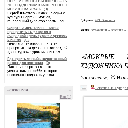
СЕРГЕЙ ШМОТЬЕВ И ФОРЭС — 15
ЛЕТ ПОДДЕРЖКИ КАМНЕРЕЗНОГО
ИСКУССТВА УРАЛА
-
(0)
Сергей Шмотьев: бизнес на службе
культуры Сергей Шмотьев,
Рубрики:
АРТ/Живопись
генеральный директор промышлен...
Февраль/Снег/Любовь... Как не
Метки:
художники
картины
превратить 14 февраля в
очередной «день сурка» с уроками
и бытом
-
(0)
Февраль/Снег/Любовь... Как не
превратить 14 февраля в очередной
«день сурка» с уроками и бытом ...
«МОКРЫЕ 
Где купить мягкий и качественный
ХУДОЖНИКА Ч
ротанг для плетения
-
(0)
Плетение из ротанга – это
увлекательное хобби, которое
позволяет создавать уникал...
Воскресенье, 30 Июня
Рецепты_и_Рукодел
Фотоальбом
-
Все (1)