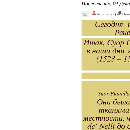
Понедельник, 04 Дека
babeta-liza
(
Неи
Сегодня п
Рен
Итак, Суор 
в наши дни
(1523 – 
Suor Plautill
Она была
тканями 
местности, ч
de’ Nelli до