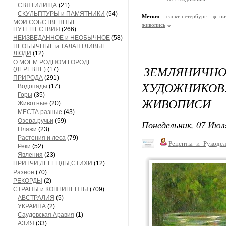
СВЯТИЛИЩА
(21)
СКУЛЬПТУРЫ и ПАМЯТНИКИ
(54)
Метки:
санкт-петербург
пи
МОИ СОБСТВЕННЫЕ
живопись
ПУТЕШЕСТВИЯ
(266)
НЕИЗВЕДАННОЕ и НЕОБЫЧНОЕ
(58)
НЕОБЫЧНЫЕ и ТАЛАНТЛИВЫЕ
ЛЮДИ
(12)
О МОЕМ РОДНОМ ГОРОДЕ
ЗЕМЛЯНИЧ
(ДЕРЕВНЕ)
(17)
ПРИРОДА
(291)
ХУДОЖНИКО
Водопады
(17)
Горы
(35)
ЖИВОПИСИ
Животные
(20)
МЕСТА разные
(43)
Озера,ручьи
(59)
Понедельник, 07 Июля
Пляжи
(23)
Растения и леса
(79)
Рецепты_и_Рукодел
Реки
(52)
Явления
(23)
ПРИТЧИ,ЛЕГЕНДЫ,СТИХИ
(12)
Разное
(70)
РЕКОРДЫ
(2)
СТРАНЫ и КОНТИНЕНТЫ
(709)
АВСТРАЛИЯ
(5)
УКРАИНА
(2)
Саудовская Аравия
(1)
АЗИЯ
(33)