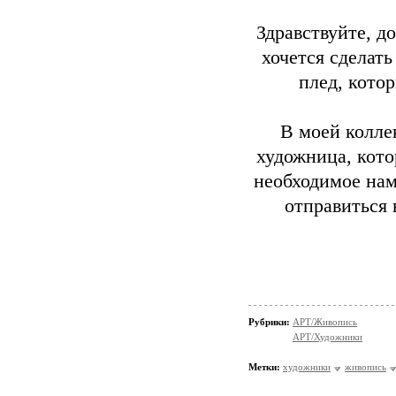
Здравствуйте, 
хочется сделать
плед, кото
В моей колле
художница, кото
необходимое нам
отправиться 
Рубрики:
АРТ/Живопись
АРТ/Художники
Метки:
художники
живопись