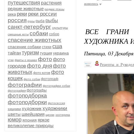
путешествия
растения
живопись
редкие животные
редкие птицы
реки
реки россии
река
россия
рыбы
рыба
руны
санкт-петербург
скульптуры
ВСЕ ГРАНИ
собаки
собор
смешные коты
ХУДОЖНИКА И
спасение животных
сша
спасение собаки
стихи
Пятница, 03 Декабря 
туризм
тайган
украина
турция
фото
фото
утки
факты о кошках
Рецепты_и_Рукодел
фото дня
фото
городов
животных
фото
фото котов
кошек
фотограф
фото собак
фотографии
фотографии собак
фотографы
фотография
фотоподборка
фотоподборки
фотосессия
художники
художник
хищники
цветы
швейцария
щенки
эзотерика
юмор
яркое
япония
великолепие природы