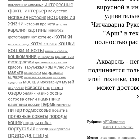
интересные
интересные животные
вирусной в ин
факты
интерьер
искусство
удивительн
история из
испания
история
жизни
Чатчаварна Рукс
история про кота
италия
картины
карелия
конкурсы
"Арш" в тех
котики
котенок
фотографии
кот
полностью рас
кошки
коты
котята
котики и люди
кошки и коты
кошки и собаки
кошкомания
красивые
кошкофото
Акварель - н
фотографии
красная книга россии
крым
красоты зарубежья
лес
лисы
подчиняется тол
мальта
марокко
марракеш
медведи
этой технике, св
морские животные
морские
москва
музей
москвариум
существа
может достов
новости
оаэ
озера
нейросети
озеро
осень
онлайн казино
памятники
острова
отели
пермь
памятники россии
пингвины
питер
подмосковье
позитив
породы
полезные советы
кошек
Рубрики:
АРТ/Живопись
породы собак
ЖИВОТНЫЕ/Кошки
португалия
праздники
приколы
природа
птицы
Метки:
художник
живопись