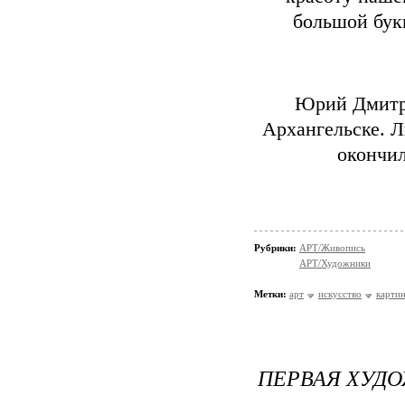
большой бук
Юрий Дмитри
Архангельске. Л
окончи
Рубрики:
АРТ/Живопись
АРТ/Художники
Метки:
арт
искусство
карти
ПЕРВАЯ ХУД