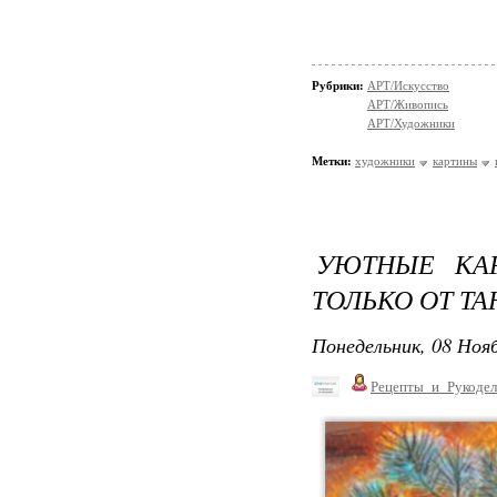
Рубрики:
АРТ/Искусство
АРТ/Живопись
АРТ/Художники
Метки:
художники
картины
УЮТНЫЕ КА
ТОЛЬКО ОТ Т
Понедельник, 08 Нояб
Рецепты_и_Рукодел