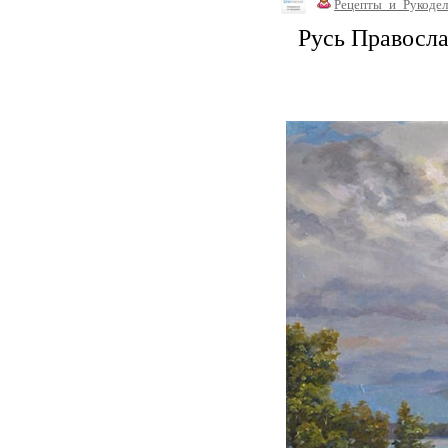
Рецепты_и_Рукодел
Русь Правосла