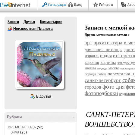
Регистрация
Вход
Рейтинги
Авос
Записи
Друзья
Комментарии
Записи с меткой ж
Неизвестная Планета
Другие метки пользователя ↓
архитектура
арт
в ми
дост
домашние питомцы
интересн
индия
израиль
карелия
картины
конкурсы фо
мальта
москва
медведи
москвариу
п
португалия
породы собак
соба
санкт-петербург
фото дня
городов
фот
фотоподборки
художни
В друзья
САНКТ-ПЕТЕР
Рубрики
-
ВОЛШЕБСТВО
ВРЕМЕНА ГОДА
(52)
Зима
(23)