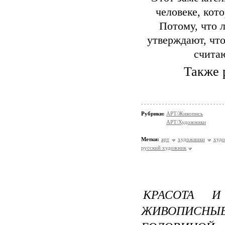
человеке, кот
Потому, что 
утверждают, что
считаю
Также 
Рубрики:
АРТ/Живопись
АРТ/Художники
Метки:
арт
художники
худ
русский художник
КРАСОТА 
ЖИВОПИСН