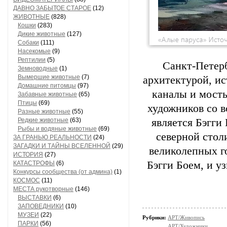
ДАВНО ЗАБЫТОЕ СТАРОЕ
(12)
ЖИВОТНЫЕ
(828)
Кошки
(283)
Дикие животные
(127)
Собаки
(111)
Насекомые
(9)
Рептилии
(5)
Санкт-Петерб
Земноводные
(1)
Вымершие животные
(7)
архитектурой, ис
Домашние питомцы
(97)
каналы и мосты
Забавные животные
(65)
Птицы
(69)
художников со в
Разные животные
(55)
Редкие животные
(63)
является Бэгги
Рыбы и водяные животные
(69)
северной стол
ЗА ГРАНЬЮ РЕАЛЬНОСТИ
(24)
ЗАГАДКИ И ТАЙНЫ ВСЕЛЕННОЙ
(29)
великолепных г
ИСТОРИЯ
(27)
Бэгги Боем, и у
КАТАСТРОФЫ
(6)
Конкурсы сообщества (от админа)
(1)
КОСМОС
(11)
МЕСТА рукотворные
(146)
ВЫСТАВКИ
(6)
ЗАПОВЕДНИКИ
(10)
МУЗЕИ
(22)
Рубрики:
АРТ/Живопись
ПАРКИ
(56)
АРТ/Художники