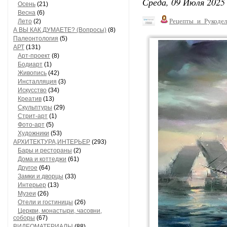
Среда, 09 Июля 2025 
Осень
(21)
Весна
(6)
Рецепты_и_Рукодел
Лето
(2)
А ВЫ КАК ДУМАЕТЕ? (Вопросы)
(8)
Палеонтология
(5)
АРТ
(131)
Арт-проект
(8)
Бодиарт
(1)
Живопись
(42)
Инсталляция
(3)
Искусство
(34)
Креатив
(13)
Скульптуры
(29)
Стрит-арт
(1)
Фото-арт
(5)
Художники
(53)
АРХИТЕКТУРА,ИНТЕРЬЕР
(293)
Бары и рестораны
(2)
Дома и коттеджи
(61)
Другое
(64)
Замки и дворцы
(33)
Интерьер
(13)
Музеи
(26)
Отели и гостиницы
(26)
Церкви, монастыри, часовни,
соборы
(67)
ВИДЕОМАТЕРИАЛЫ
(88)