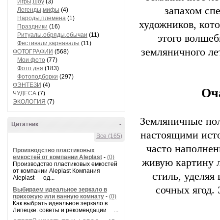
Игры,шоу
(3)
запахом спе
Легенды,мифы
(4)
Народы,племена
(1)
художников, кот
Праздники
(16)
Ритуалы,обряды,обычаи
(11)
этого волшеб
Фестивали,карнавалы
(11)
земляничного ле
ФОТОГРАФИИ
(568)
Мои фото
(77)
Фото дня
(183)
Фотоподборки
(297)
ФЭНТЕЗИ
(4)
Оч
ЧУДЕСА
(7)
ЭКОЛОГИЯ
(7)
Земляничные пол
Цитатник
-
настоящими исто
Все (165)
часто наполнен
Производство пластиковых
емкостей от компании Aleplast
-
(0)
живую картину 
Производство пластиковых емкостей
от компании Aleplast Компания
стиль, уделяя
Aleplast — од...
сочных ягод.
Выбираем идеальное зеркало в
прихожую или ванную комнату
-
(0)
Как выбрать идеальное зеркало в
Липецке: советы и рекомендации ...