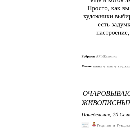
еще и котов л
Просто, как вы
художники выбир
есть задум
настроение,
Рубрики:
АРТ/Живопись
Метки:
котики
коты
художни
ОЧАРОВЫВАЮ
ЖИВОПИСНЫХ
Понедельник, 20 Сент
Рецепты_и_Рукодел