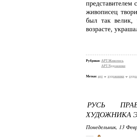
представителем 
живописец твори
был так велик, 
возрасте, украша
Рубрики:
АРТ/Живопись
АРТ/Художники
Метки:
арт
художники
худо
РУСЬ ПРА
ХУДОЖНИКА Э
Понедельник, 13 Февр