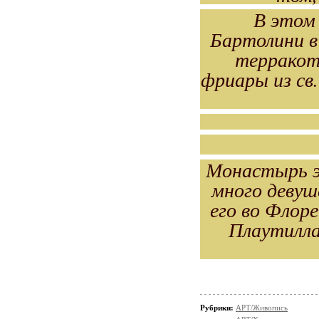
В этом 
Бартолини в
терракот
фриары из св
Монастырь э
много девуш
его во Флор
Плаутилла
Рубрики:
АРТ/Живопись