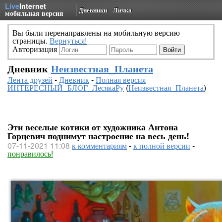
Live
Internet
Дневники
Личка
мобильная версия
Вы были перенаправлены на мобильную версию
страницы.
Вернуться!
Авторизация
Дневник
Неизвестная_Планета
Лента друзей
-
Дневник
-
Полная версия
ИНТЕРЕСНЫЙ_БЛОГ_ЛесякаРу
(
Неизвестная_Планета
)
Эти веселые котики от художника Антона
Горцевич поднимут настроение на весь день!
07-11-2021 11:08
к комментариям
-
к полной версии
-
понравилось!