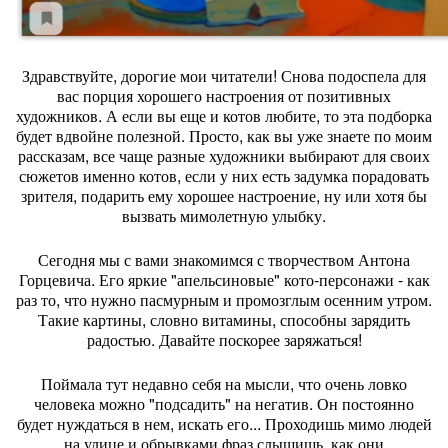
Здравствуйте, дорогие мои читатели! Снова подоспела для
вас порция хорошего настроения от позитивных
художников. А если вы еще и котов любите, то эта подборка
будет вдвойне полезной. Просто, как вы уже знаете по моим
рассказам, все чаще разные художники выбирают для своих
сюжетов именно котов, если у них есть задумка порадовать
зрителя, подарить ему хорошее настроение, ну или хотя бы
вызвать мимолетную улыбку.
Сегодня мы с вами знакомимся с творчеством Антона
Горцевича. Его яркие "апельсиновые" кото-персонажи - как
раз то, что нужно пасмурным и промозглым осенним утром.
Такие картины, словно витамины, способны зарядить
радостью. Давайте поскорее заряжаться!
Поймала тут недавно себя на мысли, что очень ловко
человека можно "подсадить" на негатив. Он постоянно
будет нуждаться в нем, искать его... Проходишь мимо людей
на улице и обрывками фраз слышишь, как они