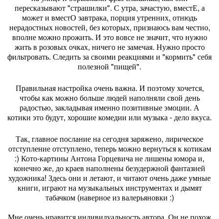
пересказывают "страшилки". С утра, зачастую, вместЕ, а
может и вместО завтрака, порция утренних, отнюдь
нерадостных новостей, без которых, признаюсь вам честно,
вполне можно прожить. И это вовсе не значит, что нужно
жить в розовых очках, ничего не замечая. Нужно просто
фильтровать. Следить за своими реакциями и "кормить" себя
полезной "пищей".
Правильная настройка очень важна. И поэтому хочется,
чтобы как можно больше людей наполняли свой день
радостью, закладывая именно позитивные эмоции. А
котики это будут, хорошие комедии или музыка - дело вкуса.
Так, главное послание на сегодня заряжено, лирическое
отступление отступлено, теперь можно вернуться к котикам
:) Кото-картины Антона Горцевича не лишены юмора и,
конечно же, до краев наполнены безудержной фантазией
художника! Здесь они и летают, и читают очень даже умные
книги, играют на музыкальных инструментах и дымят
табачком (наверное из валерьяновки :)
Мне очень нравится индивидуальность автора. Он не похож