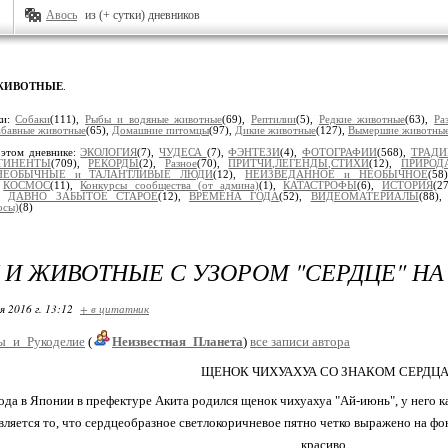
Авось
из (+ сутки) дневников
ЖИВОТНЫЕ
.
ки:
Собаки
(111),
Рыбы и водяные животные
(69),
Рептилии
(5),
Редкие животные
(63),
Ра
абавные животные
(65),
Домашние питомцы
(97),
Дикие животные
(127),
Вымершие животны
 этом дневнике:
ЭКОЛОГИЯ
(7),
ЧУДЕСА
(7),
ФЭНТЕЗИ
(4),
ФОТОГРАФИИ
(568),
ТРАД
ТИНЕНТЫ
(709),
РЕКОРДЫ
(2),
Разное
(70),
ПРИТЧИ,ЛЕГЕНДЫ,СТИХИ
(12),
ПРИРОД
НЕОБЫЧНЫЕ и ТАЛАНТЛИВЫЕ ЛЮДИ
(12),
НЕИЗВЕДАННОЕ и НЕОБЫЧНОЕ
(58
,
КОСМОС
(11),
Конкурсы сообщества (от админа)
(1),
КАТАСТРОФЫ
(6),
ИСТОРИЯ
(2
),
ДАВНО ЗАБЫТОЕ СТАРОЕ
(12),
ВРЕМЕНА ГОДА
(52),
ВИДЕОМАТЕРИАЛЫ
(88)
сы)
(8)
И ЖИВОТНЫЕ С УЗОРОМ "СЕРДЦЕ" НА
я 2016 г. 13:12
+ в цитатник
ы_и_Рукоделие
(
Неизвестная_Планета
)
все записи автора
ЩЕНОК ЧИХУАХУА СО ЗНАКОМ СЕРДЦ
года в Японии в префектуре Акита родился щенок чихуахуа "Ай-июнь", у него ка
ляется то, что сердцеобразное светлокоричневое пятно четко выражено на фо
красиво.