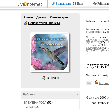
Регистрация
Вход
Рейтинги
Записи
Друзья
Комментарии
Выбрана рубрика
Неизвестная Планета
Вложенные рубри
Земноводные
(1),
З
Другие рубрики в
СТРАНЫ и КОН
(ДЕРЕВНЕ)
(17),
рукотворные
(146)
РЕАЛЬНОСТИ
(24
ДУМАЕТЕ? (Вопро
ЩЕНКИ 
Вторник, 22 Ноябр
В друзья
Рецепт
Рубрики
-
6 августа 2009 
ВРЕМЕНА ГОДА
(52)
Необычным яв
Зима
(23)