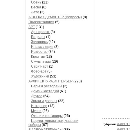
Осень
(21)
Весна
(6)
Лето
(2)
А ВЫ КАК ДУМАЕТЕ? (Вопросы)
(8)
Палеонтология
(5)
АРТ
(131)
Арт-проект
(8)
Бодиарт
(1)
Живопись
(42)
Инсталляция
(3)
Искусство
(34)
Креатив
(13)
Скульптуры
(29)
Стрит-арт
(1)
Фото-арт
(5)
Художники
(53)
АРХИТЕКТУРА,ИНТЕРЬЕР
(293)
Бары и рестораны
(2)
Дома и коттеджи
(61)
Другое
(64)
Замки и дворцы
(33)
Интерьер
(13)
Музеи
(26)
Отели и гостиницы
(26)
Церкви, монастыри, часовни,
Рубрики:
ЖИВОТН
соборы
(67)
ЖИВОТН
ВИДЕОМАТЕРИАЛЫ
(88)