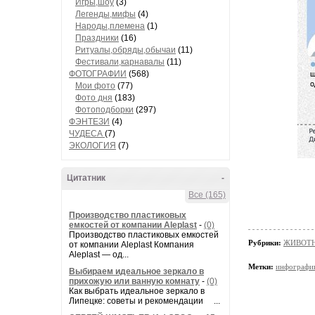
Игры,шоу
(3)
Легенды,мифы
(4)
Народы,племена
(1)
Праздники
(16)
Ритуалы,обряды,обычаи
(11)
Фестивали,карнавалы
(11)
ФОТОГРАФИИ
(568)
Мои фото
(77)
Фото дня
(183)
Фотоподборки
(297)
ФЭНТЕЗИ
(4)
ЧУДЕСА
(7)
ЭКОЛОГИЯ
(7)
Цитатник
-
Все (165)
Производство пластиковых
емкостей от компании Aleplast
-
(0)
Производство пластиковых емкостей
Рубрики:
ЖИВОТН
от компании Aleplast Компания
Aleplast — од...
Метки:
инфографи
Выбираем идеальное зеркало в
прихожую или ванную комнату
-
(0)
Как выбрать идеальное зеркало в
Липецке: советы и рекомендации ...