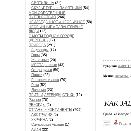
СВЯТИЛИЩА
(21)
СКУЛЬПТУРЫ и ПАМЯТНИКИ
(54)
МОИ СОБСТВЕННЫЕ
ПУТЕШЕСТВИЯ
(266)
НЕИЗВЕДАННОЕ и НЕОБЫЧНОЕ
(58)
НЕОБЫЧНЫЕ и ТАЛАНТЛИВЫЕ
ЛЮДИ
(12)
О МОЕМ РОДНОМ ГОРОДЕ
(ДЕРЕВНЕ)
(17)
ПРИРОДА
(291)
Водопады
(17)
Горы
(35)
Животные
(20)
МЕСТА разные
(43)
Рубрики:
ЖИВОТН
Озера,ручьи
(59)
Пляжи
(23)
Метки:
животные
Растения и леса
(79)
Реки
(52)
Явления
(23)
ПРИТЧИ,ЛЕГЕНДЫ,СТИХИ
(12)
Разное
(70)
КАК ЗА
РЕКОРДЫ
(2)
СТРАНЫ и КОНТИНЕНТЫ
(709)
Среда, 16 Ноября 2
АВСТРАЛИЯ
(5)
УКРАИНА
(2)
Рецепт
Саудовская Аравия
(1)
АЗИЯ
(33)