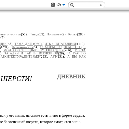
зные животные
(55),
Птицы
(69),
Насекомые
(9),
Кошки
(283),
е
(7)
ИЦИИ
(45),
ТЕМА ДНЯ (ОБСУДИТЬ с ЧИТАТЕЛЯМИ)
(119),
А
(291),
Палеонтология
(5),
О МОЕМ РОДНОМ ГОРОДЕ
),
МОИ СОБСТВЕННЫЕ ПУТЕШЕСТВИЯ
(266),
МЕСТА
7),
ЗАГАДКИ И ТАЙНЫ ВСЕЛЕННОЙ
(29),
ЗА ГРАНЬЮ
,
АРХИТЕКТУРА,ИНТЕРЬЕР
(293),
АРТ
(131),
А ВЫ КАК
 ШЕРСТИ!
ДНЕВНИК
А
к и у его мамы, на спине есть пятно в форме сердца.
не белоснежной шерсти, которое смотрится очень