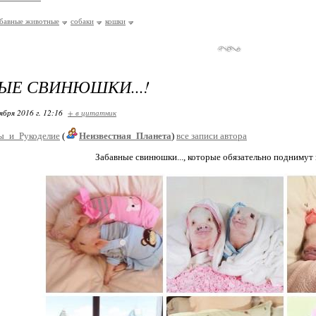
абавные животные
собаки
кошки
ЫЕ СВИНЮШКИ...!
ября 2016 г. 12:16
+ в цитатник
ы_и_Рукоделие
(
Неизвестная_Планета
)
все записи автора
Забавные свинюшки..., которые обязательно поднимут 