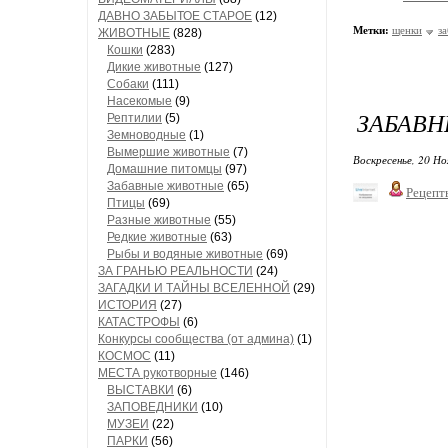
ДАВНО ЗАБЫТОЕ СТАРОЕ
(12)
Метки:
щенки
з
ЖИВОТНЫЕ
(828)
Кошки
(283)
Дикие животные
(127)
Собаки
(111)
Насекомые
(9)
ЗАБАВН
Рептилии
(5)
Земноводные
(1)
Вымершие животные
(7)
Воскресенье, 20 Но
Домашние питомцы
(97)
Забавные животные
(65)
Рецепт
Птицы
(69)
Разные животные
(55)
Редкие животные
(63)
Рыбы и водяные животные
(69)
ЗА ГРАНЬЮ РЕАЛЬНОСТИ
(24)
ЗАГАДКИ И ТАЙНЫ ВСЕЛЕННОЙ
(29)
ИСТОРИЯ
(27)
КАТАСТРОФЫ
(6)
Конкурсы сообщества (от админа)
(1)
КОСМОС
(11)
МЕСТА рукотворные
(146)
ВЫСТАВКИ
(6)
ЗАПОВЕДНИКИ
(10)
МУЗЕИ
(22)
ПАРКИ
(56)