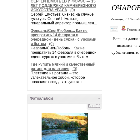
СЕРГЕЙ ШМОТЬЕВ И ФОРЭС — 15
ОЧАРОВ
ЛЕТ ПОДДЕРЖКИ КАМНЕРЕЗНОГО
ИСКУССТВА УРАЛА
-
(0)
Сергей Шмотьев: бизнес на службе
культуры Сергей Шмотьев,
Четверг, 13 Октяб
генеральный директор промышлен...
Рецепт
Февраль/Снег/Любовь... Как не
превратить 14 февраля в
Если вы давно 
очередной «день сурка» с уроками
и бытом
-
(0)
похожих на м
Февраль/Снег/Любовь... Как не
субконтиненте,
превратить 14 февраля в очередной
«день сурка» с уроками и бытом ...
Где купить мягкий и качественный
ротанг для плетения
-
(0)
Плетение из ротанга – это
увлекательное хобби, которое
позволяет создавать уникал...
Фотоальбом
-
Все (1)