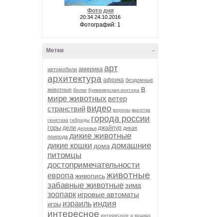
Фото дня
20:34 24.10.2016
Фотографий: 1
Метки
-
арт
америка
автомобили
архитектура
африка
бездомные
в
животные
белки
букмекерская контора
мире животных
ветер
видео
странствий
вороны
высотка
города россии
генетика
гибриды
горы
дели
джайпур
дикая
деревья
дикие животные
природа
домашние
дикие кошки
дома
питомцы
достопримечательности
животные
европа
живопись
забавные животные
зима
зоопарк
игровые автоматы
индия
израиль
игры
интересное
интересное о кошках