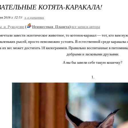
АТЕЛЬНЫЕ КОТЯТА-КАРАКАЛА!
ря 2016 г. 12:53
+ в цитатник
ы_и_Рукоделие
(
Неизвестная_Планета
)
все записи автора
мечтали завести экзотическое животное, то котенок-каракал — тот, кто вам ну
аленьких рысей, просто невозможно устоять. В естественной среде каракалы 
 а их вес может достигать 18 килограммов. Правильно воспитанные в питомни
добрыми и ласковыми друзьями.
А вы бы завели себе такую кошечку?
1.