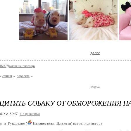
далее
ЫЕ/Домашние питомцы
свиньи
поросята
ЩИТИТЬ СОБАКУ ОТ ОБМОРОЖЕНИЯ НА
016 г. 11:57
+ в цитатник
ы_и_Рукоделие
(
Неизвестная_Планета
)
все записи автора