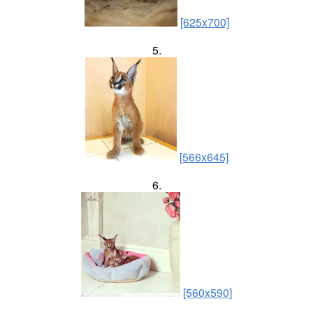
[625x700]
5.
[566x645]
6.
[560x590]