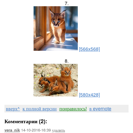
7.
[566x568]
8.
[580x428]
вверх^
к полной версии
понравилось!
в evernote
Комментарии (2):
14-10-2016-16:39
удалить
vera_nik