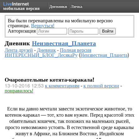
Live
Internet
Дневники
Личка
мобильная версия
Вы были перенаправлены на мобильную версию
страницы.
Вернуться!
Авторизация
Дневник
Неизвестная_Планета
Лента друзей
-
Дневник
-
Полная версия
ИНТЕРЕСНЫЙ_БЛОГ_ЛесякаРу
(
Неизвестная_Планета
)
Очаровательные котята-каракала!
13-10-2016 12:53
к комментариям
-
к полной версии
-
понравилось!
Если вы давно мечтали завести экзотическое животное, то
котенок-каракал — тот, кто вам нужен. Перед красотой этих
обаятельных кошечек, так похожих на маленьких рысей,
просто невозможно устоять. В естественной среде каракалы
живут в Африке, на Ближнем Востоке, Индийском