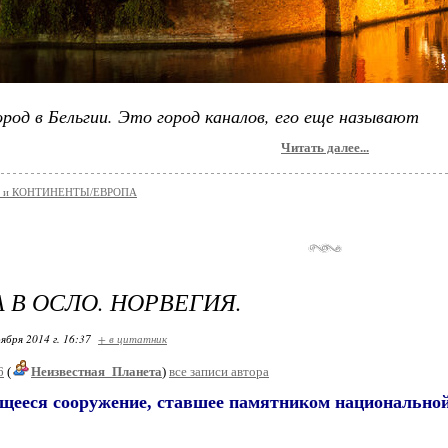
род в Бельгии. Это город каналов, его еще называют
Читать далее...
 и КОНТИНЕНТЫ/ЕВРОПА
 В ОСЛО. НОРВЕГИЯ.
ября 2014 г. 16:37
+ в цитатник
6
(
Неизвестная_Планета
)
все записи автора
щееся сооружение, ставшее памятником национальной