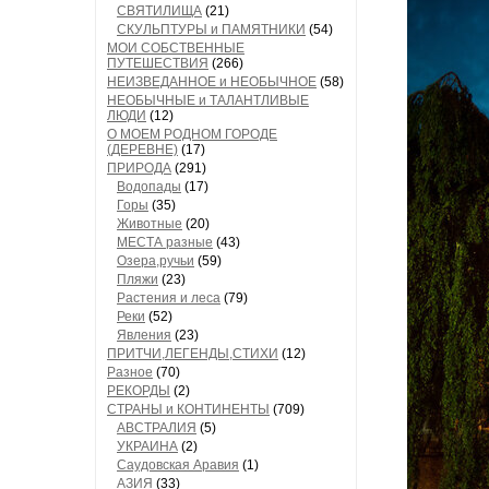
СВЯТИЛИЩА
(21)
СКУЛЬПТУРЫ и ПАМЯТНИКИ
(54)
МОИ СОБСТВЕННЫЕ
ПУТЕШЕСТВИЯ
(266)
НЕИЗВЕДАННОЕ и НЕОБЫЧНОЕ
(58)
НЕОБЫЧНЫЕ и ТАЛАНТЛИВЫЕ
ЛЮДИ
(12)
О МОЕМ РОДНОМ ГОРОДЕ
(ДЕРЕВНЕ)
(17)
ПРИРОДА
(291)
Водопады
(17)
Горы
(35)
Животные
(20)
МЕСТА разные
(43)
Озера,ручьи
(59)
Пляжи
(23)
Растения и леса
(79)
Реки
(52)
Явления
(23)
ПРИТЧИ,ЛЕГЕНДЫ,СТИХИ
(12)
Разное
(70)
РЕКОРДЫ
(2)
СТРАНЫ и КОНТИНЕНТЫ
(709)
АВСТРАЛИЯ
(5)
УКРАИНА
(2)
Саудовская Аравия
(1)
АЗИЯ
(33)