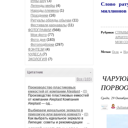
Игры,шоу
(3)
Слово
рат
Легенды,мифы
(4)
миллионов 
Народы,племена
(1)
Праздники
(16)
Ритуалы,обряды,обычаи
(11)
Фестивали,карнавалы
(11)
ФОТОГРАФИИ
(568)
Рубрики:
СТРАНЫ
Мои фото
(77)
АРХИТЕ
Фото дня
(183)
МОИ СО
Фотоподборки
(297)
ФЭНТЕЗИ
(4)
Метки:
Осло
Но
ЧУДЕСА
(7)
ЭКОЛОГИЯ
(7)
Цитатник
-
ЧАРУЮ
Все (165)
ПОРВОО
Производство пластиковых
емкостей от компании Aleplast
-
(0)
Производство пластиковых емкостей
Среда, 29 Октября
от компании Aleplast Компания
Aleplast — од...
-Juliana
Выбираем идеальное зеркало в
прихожую или ванную комнату
-
(0)
Как выбрать идеальное зеркало в
Липецке: советы и рекомендации ...