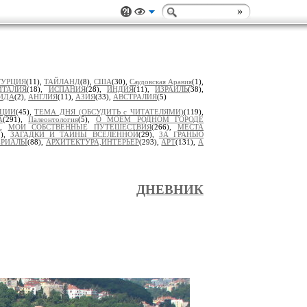
ТУРЦИЯ
(11),
ТАЙЛАНД
(8),
США
(30),
Саудовская Аравия
(1),
ИТАЛИЯ
(18),
ИСПАНИЯ
(28),
ИНДИЯ
(11),
ИЗРАИЛЬ
(38),
ИДА
(2),
АНГЛИЯ
(11),
АЗИЯ
(33),
АВСТРАЛИЯ
(5)
ИЦИИ
(45),
ТЕМА ДНЯ (ОБСУДИТЬ с ЧИТАТЕЛЯМИ)
(119),
А
(291),
Палеонтология
(5),
О МОЕМ РОДНОМ ГОРОДЕ
),
МОИ СОБСТВЕННЫЕ ПУТЕШЕСТВИЯ
(266),
МЕСТА
7),
ЗАГАДКИ И ТАЙНЫ ВСЕЛЕННОЙ
(29),
ЗА ГРАНЬЮ
ЕРИАЛЫ
(88),
АРХИТЕКТУРА,ИНТЕРЬЕР
(293),
АРТ
(131),
А
ДНЕВНИК