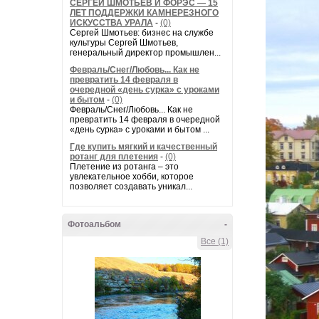
СЕРГЕЙ ШМОТЬЕВ И ФОРЭС — 15
ЛЕТ ПОДДЕРЖКИ КАМНЕРЕЗНОГО
ИСКУССТВА УРАЛА
-
(0)
Сергей Шмотьев: бизнес на службе
культуры Сергей Шмотьев,
генеральный директор промышлен...
Февраль/Снег/Любовь... Как не
превратить 14 февраля в
очередной «день сурка» с уроками
и бытом
-
(0)
Февраль/Снег/Любовь... Как не
превратить 14 февраля в очередной
«день сурка» с уроками и бытом ...
Где купить мягкий и качественный
ротанг для плетения
-
(0)
Плетение из ротанга – это
увлекательное хобби, которое
позволяет создавать уникал...
Фотоальбом
-
Все (1)