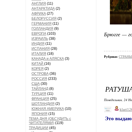
АНГЛИЯ
(11)
АНТАРКТИДА
(2)
АФРИКА
(27)
БЕЛОРУССИЯ
(2)
ГЕРМАНИЯ
(11)
ГОЛЛАНДИЯ
(9)
Брюгге — го
ЕВРОПА
(103)
ИЗРАИЛЬ
(38)
ИНДИЯ
(11)
ИСПАНИЯ
(28)
ИТАЛИЯ
(18)
Рубрики:
СТРАНЫ
КАНАДА и АЛЯСКА
(3)
КИТАЙ
(16)
КОРЕЯ
(2)
ОСТРОВА
(36)
РОССИЯ
(233)
США
(30)
РАТУША
ТАЙЛАНД
(8)
ТУРЦИЯ
(11)
ФРАНЦИЯ
(25)
Понедельник, 24 Но
ШОТЛАНДИЯ
(2)
ЮЖНАЯ АМЕРИКА
(10)
klari12
ЯПОНИЯ
(15)
Это выдаю
ТЕМА ДНЯ (ОБСУДИТЬ с
ЧИТАТЕЛЯМИ)
(119)
ТРАДИЦИИ
(45)