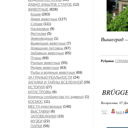
ДАВНО ЗАБЫТОЕ СТАРОЕ
(12)
ЖИВОТНЫЕ
(828)
Кошки
(283)
Дикие животные
(127)
Собаки
(111)
Насекомые
(9)
Рептилии
(5)
Вышеград — 
Земноводные
(1)
Вымершие животные
(7)
Домашние питомцы
(97)
Забавные животные
(65)
Птицы
(69)
Рубрики:
СТРАНЫ
Разные животные
(55)
Редкие животные
(63)
Рыбы и водяные животные
(69)
ЗА ГРАНЬЮ РЕАЛЬНОСТИ
(24)
ЗАГАДКИ И ТАЙНЫ ВСЕЛЕННОЙ
(29)
ИСТОРИЯ
(27)
BRÜGGE
КАТАСТРОФЫ
(6)
Конкурсы сообщества (от админа)
(1)
КОСМОС
(11)
Воскресенье, 07 Де
МЕСТА рукотворные
(146)
ВЫСТАВКИ
(6)
beil
(
ЗАПОВЕДНИКИ
(10)
МУЗЕИ
(22)
ПАРКИ
(56)