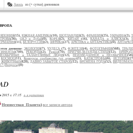
Авось
из (+ сутки) дневников
ЕВРОПА
.
:
ЯПОНИЯ
(15),
ЮЖНАЯ АМЕРИКА
(10),
ШОТЛАНДИЯ
(2),
ФРАНЦИЯ
(25),
УКРАИНА
(2),
ТРОВА
(36),
ОАЭ и Дубай
(0),
КОРЕЯ
(2),
КИТАЙ
(16),
КАНАДА и АЛЯСКА
(3),
ЕРМАНИЯ
(11),
БЕЛОРУССИЯ
(2),
АФРИКА
(27),
АРКТИКА и АНТАРКТИКА
(0),
АНТАРКТ
 этом дневнике:
ЭКОЛОГИЯ
(7),
ЧУДЕСА
(7),
ФЭНТЕЗИ
(4),
ФОТОГРАФИИ
(568),
ТРАД
ТИНЕНТЫ
(709),
РЕКОРДЫ
(2),
Разное
(70),
ПРИТЧИ,ЛЕГЕНДЫ,СТИХИ
(12),
ПРИРОД
НЕОБЫЧНЫЕ и ТАЛАНТЛИВЫЕ ЛЮДИ
(12),
НЕИЗВЕДАННОЕ и НЕОБЫЧНОЕ
(58
,
КОСМОС
(11),
Конкурсы сообщества (от админа)
(1),
КАТАСТРОФЫ
(6),
ИСТОРИЯ
(2
,
ЖИВОТНЫЕ
(828),
ДАВНО ЗАБЫТОЕ СТАРОЕ
(12),
ВРЕМЕНА ГОДА
(52),
ВИДЕОМАТ
? (Вопросы)
(8)
AD
я 2015 г. 17:35
+ в цитатник
Неизвестная_Планета
)
все записи автора