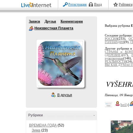
Регистрация
Вход
Рейтинги
Записи
Друзья
Комментарии
Выбрана рубрика
Неизвестная Планета
Соседние рубрики
РОССИЯ
(233),
ОС
ГОЛЛАНДИЯ
(9),
Г
Другие рубрики в
СТРАНЫ и КОН
(ДЕРЕВНЕ)
(17),
рукотворные
(146)
РЕАЛЬНОСТИ
(24)
ВЫ КАК ДУМАЕТЕ
VYŠEHR
Пятница, 09 Январ
В друзья
beil
(
Рубрики
-
ВРЕМЕНА ГОДА
(52)
Зима
(23)