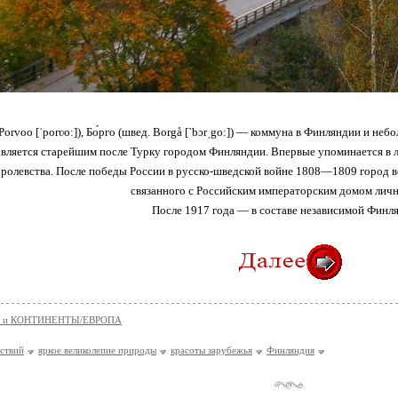
 Porvoo [ˈporʋoː]), Бо́рго (швед. Borgå [`bɔrˌgoː]) — коммуна в Финляндии и не
вляется старейшим после Турку городом Финляндии. Впервые упоминается в ле
ролевства. После победы России в русско-шведской войне 1808—1809 город в
связанного с Российским императорским домом личн
После 1917 года — в составе независимой Финл
 и КОНТИНЕНТЫ/ЕВРОПА
нствий
яркое великолепие природы
красоты зарубежья
Финляндия