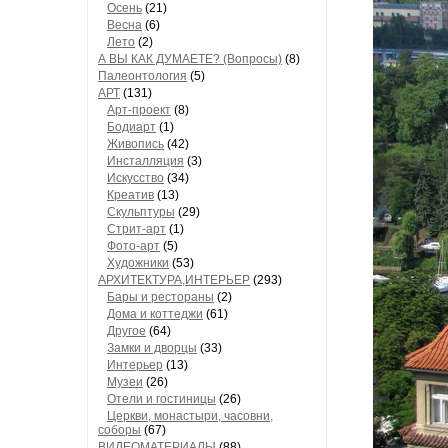
Осень
(21)
Весна
(6)
Лето
(2)
А ВЫ КАК ДУМАЕТЕ? (Вопросы)
(8)
Палеонтология
(5)
АРТ
(131)
Арт-проект
(8)
Бодиарт
(1)
Живопись
(42)
Инсталляция
(3)
Искусство
(34)
Креатив
(13)
Скульптуры
(29)
Стрит-арт
(1)
Фото-арт
(5)
Художники
(53)
АРХИТЕКТУРА,ИНТЕРЬЕР
(293)
Бары и рестораны
(2)
Дома и коттеджи
(61)
Другое
(64)
Замки и дворцы
(33)
Интерьер
(13)
Музеи
(26)
Отели и гостиницы
(26)
Церкви, монастыри, часовни,
соборы
(67)
ВИДЕОМАТЕРИАЛЫ
(88)