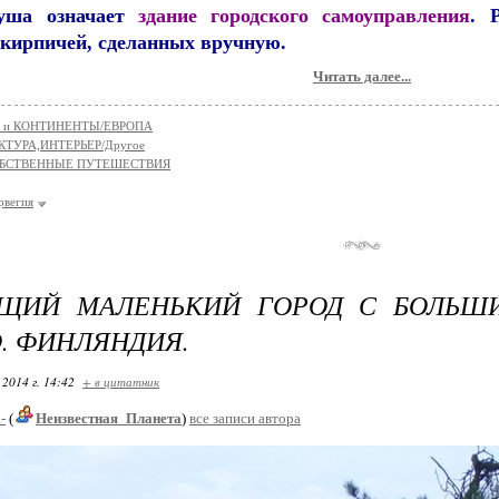
уша означает
здание городского самоуправления
.
Ра
кирпичей, сделанных вручную.
Читать далее...
 и КОНТИНЕНТЫ/ЕВРОПА
КТУРА,ИНТЕРЬЕР/Другое
БСТВЕННЫЕ ПУТЕШЕСТВИЯ
рвегия
ЩИЙ МАЛЕНЬКИЙ ГОРОД С БОЛЬШИМ
. ФИНЛЯНДИЯ.
 2014 г. 14:42
+ в цитатник
-
(
Неизвестная_Планета
)
все записи автора