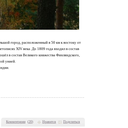
большой город, расположенный в 50 км к востоку от
тописях XIV века. До 1809 года входил в состав
ошёл в состав Великого княжества Финляндского,
ой унией.
яндии.
Комментарии
(
20
)
Нравится
Поделиться