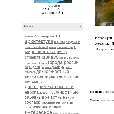
Фото дня
20:34 24.10.2016
Фотографий: 1
Метки
-
арт
америка
автомобили
По́рвоо (фин.
архитектура
африка
бездомные
Хельсинки. Я
в
животные
белки
букмекерская контора
Шведского ко
мире животных
ветер
видео
странствий
вороны
высотка
города россии
генетика
гибриды
горы
дели
джайпур
дикая
деревья
дикие животные
природа
домашние
дикие кошки
дома
питомцы
достопримечательности
животные
европа
Рубрики:
СТРАНЫ
живопись
забавные животные
зима
Метки:
ветер стра
зоопарк
игровые автоматы
индия
израиль
игры
интересное
интересное о кошках