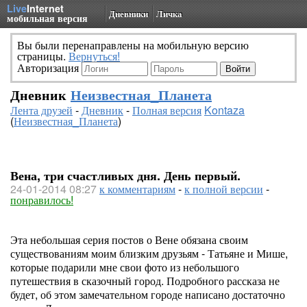
Live
Internet
Дневники
Личка
мобильная версия
Вы были перенаправлены на мобильную версию
страницы.
Вернуться!
Авторизация
Дневник
Неизвестная_Планета
Лента друзей
-
Дневник
-
Полная версия
Kontaza
(
Неизвестная_Планета
)
Вена, три счастливых дня. День первый.
24-01-2014 08:27
к комментариям
-
к полной версии
-
понравилось!
Эта небольшая серия постов о Вене обязана своим
существованиям моим близким друзьям - Татьяне и Мише,
которые подарили мне свои фото из небольшого
путешествия в сказочный город. Подробного рассказа не
будет, об этом замечательном городе написано достаточно