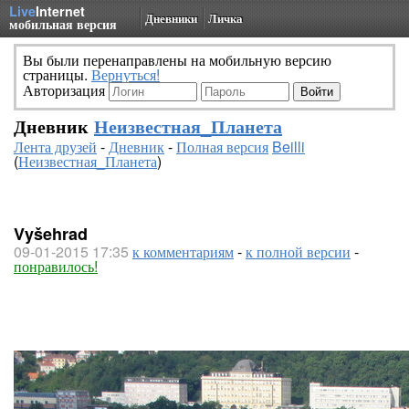
Live
Internet
Дневники
Личка
мобильная версия
Вы были перенаправлены на мобильную версию
страницы.
Вернуться!
Авторизация
Дневник
Неизвестная_Планета
Лента друзей
-
Дневник
-
Полная версия
Beilli
(
Неизвестная_Планета
)
Vyšehrad
09-01-2015 17:35
к комментариям
-
к полной версии
-
понравилось!