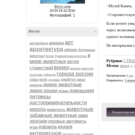
- Музей Кампа,
Фото дня
20:34 24.10.2016
- Староместску
Фотографий: 1
Если хотите уви
через всевозмож
Метки
-
одного человека
арт
америка
автомобили
По материалам 
архитектура
африка
бездомные
в
животные
белки
букмекерская контора
мире животных
Рубрики:
СТРА
ветер
Метки:
прага
видео
странствий
вороны
высотка
города россии
генетика
гибриды
Процитировано
8 раз
горы
дели
джайпур
дикая
деревья
Понравилось:
5 польз
дикие животные
природа
домашние
дикие кошки
дома
питомцы
достопримечательности
животные
европа
живопись
Комментироват
забавные животные
зима
зоопарк
игровые автоматы
индия
израиль
игры
интересное
интересное о кошках