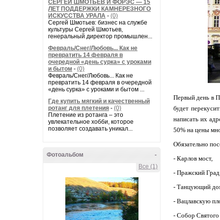
СЕРГЕЙ ШМОТЬЕВ И ФОРЭС — 15
ЛЕТ ПОДДЕРЖКИ КАМНЕРЕЗНОГО
ИСКУССТВА УРАЛА
-
(0)
Сергей Шмотьев: бизнес на службе
культуры Сергей Шмотьев,
генеральный директор промышлен...
Февраль/Снег/Любовь... Как не
превратить 14 февраля в
очередной «день сурка» с уроками
и бытом
-
(0)
Февраль/Снег/Любовь... Как не
превратить 14 февраля в очередной
«день сурка» с уроками и бытом ...
Первый день в П
Где купить мягкий и качественный
ротанг для плетения
-
(0)
будет перекусит
Плетение из ротанга – это
написать их адр
увлекательное хобби, которое
позволяет создавать уникал...
50% на цены мно
Обязательно пос
Фотоальбом
-
- Карлов мост,
Все (1)
- Пражский Град
- Танцующий до
- Вацлавскую пл
- Собор Святого