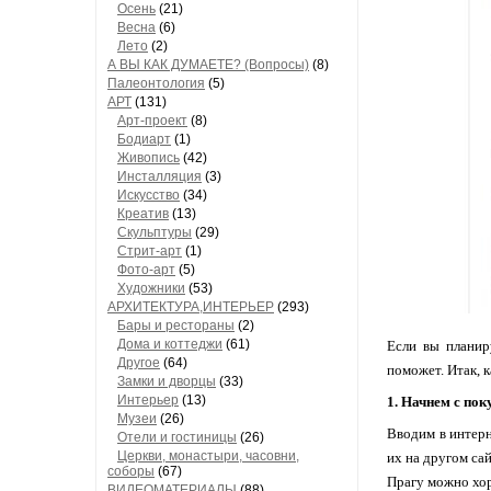
Осень
(21)
Весна
(6)
Лето
(2)
А ВЫ КАК ДУМАЕТЕ? (Вопросы)
(8)
Палеонтология
(5)
АРТ
(131)
Арт-проект
(8)
Бодиарт
(1)
Живопись
(42)
Инсталляция
(3)
Искусство
(34)
Креатив
(13)
Скульптуры
(29)
Стрит-арт
(1)
Фото-арт
(5)
Художники
(53)
АРХИТЕКТУРА,ИНТЕРЬЕР
(293)
Бары и рестораны
(2)
Дома и коттеджи
(61)
Если вы планир
Другое
(64)
поможет. Итак, 
Замки и дворцы
(33)
Интерьер
(13)
1. Начнем с пок
Музеи
(26)
Вводим в интерн
Отели и гостиницы
(26)
Церкви, монастыри, часовни,
их на другом са
соборы
(67)
Прагу можно хо
ВИДЕОМАТЕРИАЛЫ
(88)