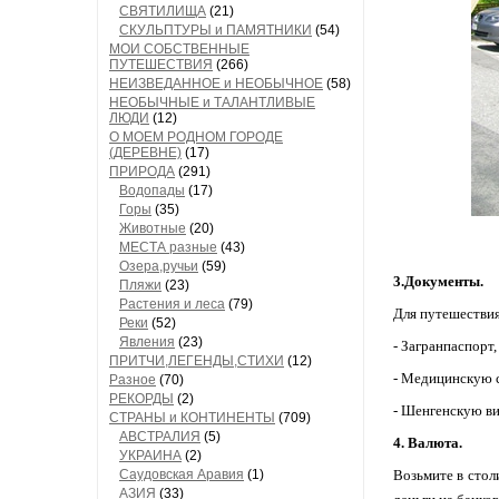
СВЯТИЛИЩА
(21)
СКУЛЬПТУРЫ и ПАМЯТНИКИ
(54)
МОИ СОБСТВЕННЫЕ
ПУТЕШЕСТВИЯ
(266)
НЕИЗВЕДАННОЕ и НЕОБЫЧНОЕ
(58)
НЕОБЫЧНЫЕ и ТАЛАНТЛИВЫЕ
ЛЮДИ
(12)
О МОЕМ РОДНОМ ГОРОДЕ
(ДЕРЕВНЕ)
(17)
ПРИРОДА
(291)
Водопады
(17)
Горы
(35)
Животные
(20)
МЕСТА разные
(43)
Озера,ручьи
(59)
3.Документы.
Пляжи
(23)
Растения и леса
(79)
Для путешествия
Реки
(52)
Явления
(23)
- Загранпаспорт,
ПРИТЧИ,ЛЕГЕНДЫ,СТИХИ
(12)
- Медицинскую с
Разное
(70)
РЕКОРДЫ
(2)
- Шенгенскую ви
СТРАНЫ и КОНТИНЕНТЫ
(709)
АВСТРАЛИЯ
(5)
4. Валюта.
УКРАИНА
(2)
Саудовская Аравия
(1)
Возьмите в стол
АЗИЯ
(33)