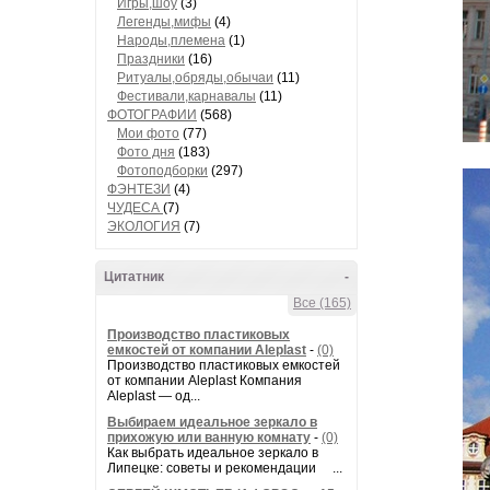
Игры,шоу
(3)
Легенды,мифы
(4)
Народы,племена
(1)
Праздники
(16)
Ритуалы,обряды,обычаи
(11)
Фестивали,карнавалы
(11)
ФОТОГРАФИИ
(568)
Мои фото
(77)
Фото дня
(183)
Фотоподборки
(297)
ФЭНТЕЗИ
(4)
ЧУДЕСА
(7)
ЭКОЛОГИЯ
(7)
Цитатник
-
Все (165)
Производство пластиковых
емкостей от компании Aleplast
-
(0)
Производство пластиковых емкостей
от компании Aleplast Компания
Aleplast — од...
Выбираем идеальное зеркало в
прихожую или ванную комнату
-
(0)
Как выбрать идеальное зеркало в
Липецке: советы и рекомендации ...