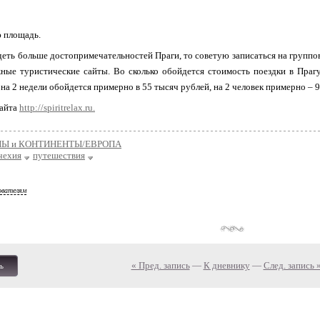
ю площадь.
деть больше достопримечательностей Праги, то советую записаться на групп
ные туристические сайты. Во сколько обойдется стоимость поездки в Праг
 на 2 недели обойдется примерно в 55 тысяч рублей, на 2 человек примерно – 
сайта
http://spiritrelax.ru.
НЫ и КОНТИНЕНТЫ/ЕВРОПА
чехия
путешествия
ователям
« Пред. запись
—
К дневнику
—
След. запись 
ь