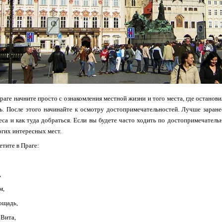
раге начните просто с ознакомления местной жизни и того места, где останов
ь. После этого начинайте к осмотру достопримечательностей. Лучше заранее
еса и как туда добраться. Если вы будете часто ходить по достопримечательн
гих интересных мест.
етите в Праге:
,
м,
ощадь,
 Вита,