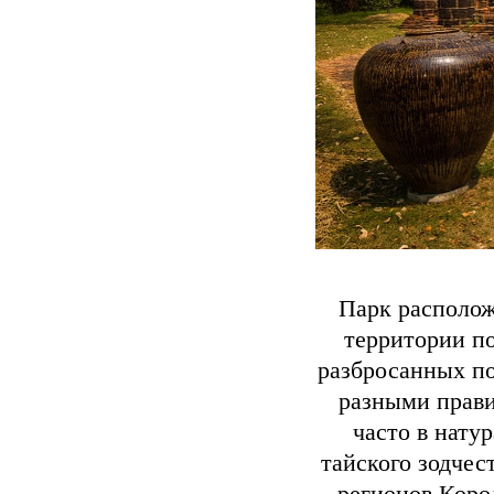
Парк располож
территории по
разбросанных по
разными прави
часто в нату
тайского зодчес