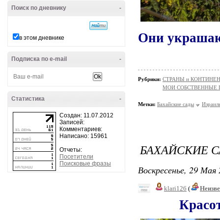
Поиск по дневнику
-
Они украшаю
в этом дневнике
Подписка по e-mail
-
Рубрики:
СТРАНЫ и КОНТИНЕ
МОИ СОБСТВЕННЫЕ
Статистика
-
Метки:
Бахайские сады
Израил
Создан: 11.07.2012
Записей:
Комментариев:
Написано: 15961
БАХАЙСКИЕ СА
Отчеты:
Посетители
Поисковые фразы
Воскресенье, 29 Мая 
klari126
(
Неизв
Красоты в 