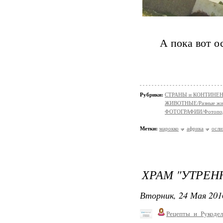
А пока вот о
Рубрики:
СТРАНЫ и КОНТИНЕ
ЖИВОТНЫЕ/Разные жи
ФОТОГРАФИИ/Фотопо
Метки:
марокко
африка
осли
ХРАМ "УТРЕН
Вторник, 24 Мая 201
Рецепты_и_Рукодел