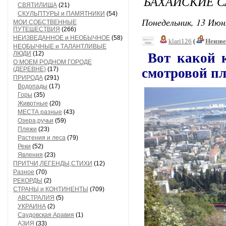
БАХАЙСКИЕ СА
СВЯТИЛИЩА
(21)
СКУЛЬПТУРЫ и ПАМЯТНИКИ
(54)
Понедельник, 13 Июн
МОИ СОБСТВЕННЫЕ
ПУТЕШЕСТВИЯ
(266)
НЕИЗВЕДАННОЕ и НЕОБЫЧНОЕ
(58)
klari126
(
Неизв
НЕОБЫЧНЫЕ и ТАЛАНТЛИВЫЕ
ЛЮДИ
(12)
Вот какой к
О МОЕМ РОДНОМ ГОРОДЕ
(ДЕРЕВНЕ)
(17)
смотровой п
ПРИРОДА
(291)
Водопады
(17)
Горы
(35)
Животные
(20)
МЕСТА разные
(43)
Озера,ручьи
(59)
Пляжи
(23)
Растения и леса
(79)
Реки
(52)
Явления
(23)
ПРИТЧИ,ЛЕГЕНДЫ,СТИХИ
(12)
Разное
(70)
РЕКОРДЫ
(2)
СТРАНЫ и КОНТИНЕНТЫ
(709)
АВСТРАЛИЯ
(5)
УКРАИНА
(2)
Саудовская Аравия
(1)
АЗИЯ
(33)