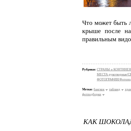
Что может быть 
крыше после на
правильным видо
Рубрики:
СТРАНЫ и КОНТИНЕ
МЕСТА рукотворные/
ФОТОГРАФИИ/Фотопо
Метки:
бангкок
тайланд
хра
фотподборки
КАК ШОКОЛАД