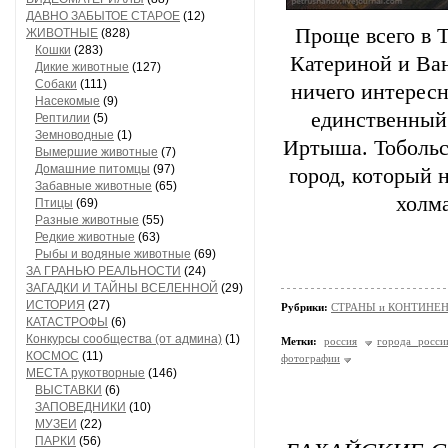
ДАВНО ЗАБЫТОЕ СТАРОЕ
(12)
Проще всего в 
ЖИВОТНЫЕ
(828)
Кошки
(283)
Катериной и Ван
Дикие животные
(127)
Собаки
(111)
ничего интересн
Насекомые
(9)
единственный
Рептилии
(5)
Земноводные
(1)
Иртыша. Тобольс
Вымершие животные
(7)
Домашние питомцы
(97)
город, который 
Забавные животные
(65)
холма
Птицы
(69)
Разные животные
(55)
Редкие животные
(63)
Рыбы и водяные животные
(69)
ЗА ГРАНЬЮ РЕАЛЬНОСТИ
(24)
ЗАГАДКИ И ТАЙНЫ ВСЕЛЕННОЙ
(29)
ИСТОРИЯ
(27)
Рубрики:
СТРАНЫ и КОНТИНЕ
КАТАСТРОФЫ
(6)
Конкурсы сообщества (от админа)
(1)
Метки:
россия
города росси
КОСМОС
(11)
фотографии
МЕСТА рукотворные
(146)
ВЫСТАВКИ
(6)
ЗАПОВЕДНИКИ
(10)
МУЗЕИ
(22)
ПАРКИ
(56)