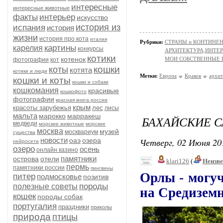
интересные
интересные животные
факты
интерьер
искусство
история из
испания
история
жизни
история про кота
италия
Рубрики:
СТРАНЫ и КОНТИНЕ
картины
карелия
конкурсы
АРХИТЕКТУРА,ИНТЕРЬ
котики
котенок
МОИ СОБСТВЕННЫЕ
фотографии
кот
кошки
коты
котята
котики и люди
Метки:
Европа
Краков
архит
кошки и коты
кошки и собаки
кошкомания
красивые
кошкофото
фотографии
красная книга россии
крым
красоты зарубежья
лес
лисы
мальта
марокко
марракеш
БАХАЙСКИЕ СА
медведи
морские животные
морские
москва
музей
москвариум
существа
новости
Четверг, 02 Июня 20
оаэ
озера
нейросети
озеро
осень
онлайн казино
памятники
острова
отели
klari126
(
Неизв
пермь
памятники россии
пингвины
Орлы - могуч
питер
подмосковье
позитив
породы
полезные советы
на Средиземн
кошек
породы собак
португалия
праздники
приколы
природа
птицы