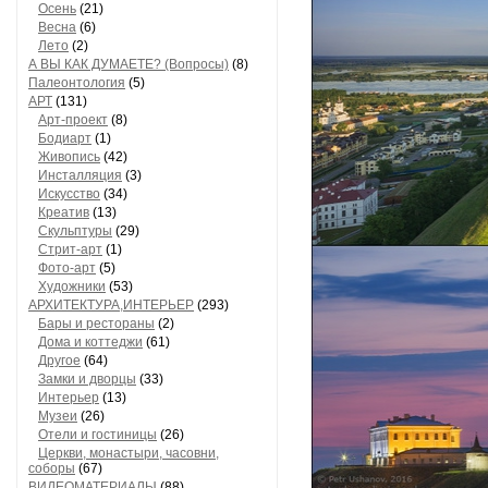
Осень
(21)
Весна
(6)
Лето
(2)
А ВЫ КАК ДУМАЕТЕ? (Вопросы)
(8)
Палеонтология
(5)
АРТ
(131)
Арт-проект
(8)
Бодиарт
(1)
Живопись
(42)
Инсталляция
(3)
Искусство
(34)
Креатив
(13)
Скульптуры
(29)
Стрит-арт
(1)
Фото-арт
(5)
Художники
(53)
АРХИТЕКТУРА,ИНТЕРЬЕР
(293)
Бары и рестораны
(2)
Дома и коттеджи
(61)
Другое
(64)
Замки и дворцы
(33)
Интерьер
(13)
Музеи
(26)
Отели и гостиницы
(26)
Церкви, монастыри, часовни,
соборы
(67)
ВИДЕОМАТЕРИАЛЫ
(88)