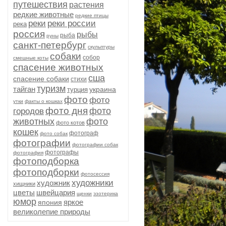
путешествия
растения
редкие животные
редкие птицы
реки
реки россии
река
россия
рыбы
рыба
руны
санкт-петербург
скульптуры
собаки
собор
смешные коты
спасение животных
сша
спасение собаки
стихи
туризм
тайган
украина
турция
фото
фото
утки
факты о кошках
фото дня
фото
городов
животных
фото
фото котов
кошек
фотограф
фото собак
фотографии
фотографии собак
фотографы
фотография
фотоподборка
фотоподборки
фотосессия
художники
художник
хищники
цветы
швейцария
щенки
эзотерика
юмор
яркое
япония
великолепие природы