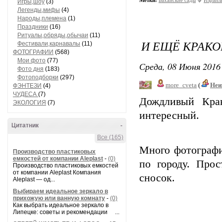
Метки:
Бахайские сады
Израил
Игры,шоу
(3)
Легенды,мифы
(4)
Народы,племена
(1)
Праздники
(16)
Ритуалы,обряды,обычаи
(11)
И ЕЩЁ КРАКО
Фестивали,карнавалы
(11)
ФОТОГРАФИИ
(568)
Мои фото
(77)
Среда, 08 Июня 2016 
Фото дня
(183)
Фотоподборки
(297)
more_cveta
(
Неи
ФЭНТЕЗИ
(4)
ЧУДЕСА
(7)
Дождливый Кра
ЭКОЛОГИЯ
(7)
интересный.
Цитатник
-
Все (165)
Много фотографий
Производство пластиковых
емкостей от компании Aleplast
-
(0)
по городу. Прос
Производство пластиковых емкостей
от компании Aleplast Компания
сносок.
Aleplast — од...
Выбираем идеальное зеркало в
прихожую или ванную комнату
-
(0)
Как выбрать идеальное зеркало в
Липецке: советы и рекомендации ...