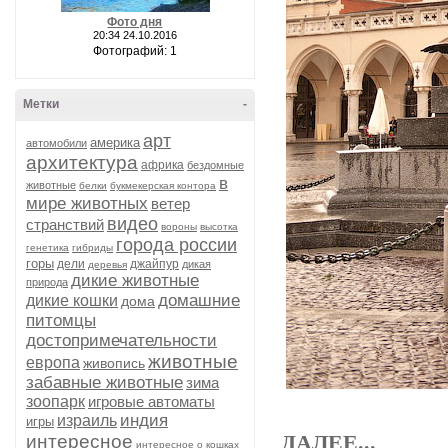
Фото дня
20:34 24.10.2016
Фотографий: 1
Метки
-
арт
америка
автомобили
архитектура
африка
бездомные
в
животные
белки
букмекерская контора
мире животных
ветер
видео
странствий
вороны
высотка
города россии
генетика
гибриды
горы
дели
джайпур
дикая
деревья
дикие животные
природа
домашние
дикие кошки
дома
питомцы
достопримечательности
животные
европа
живопись
забавные животные
зима
зоопарк
игровые автоматы
индия
израиль
игры
интересное
ДАЛЕЕ...
интересное о кошках