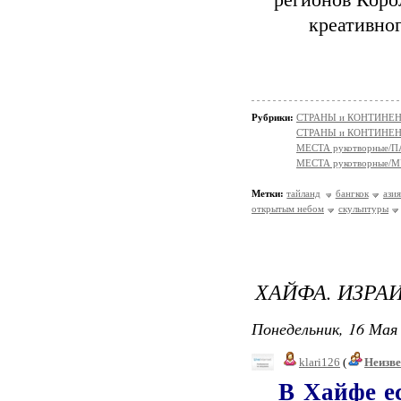
регионов Коро
креативног
Рубрики:
СТРАНЫ и КОНТИНЕ
СТРАНЫ и КОНТИНЕ
МЕСТА рукотворные/
МЕСТА рукотворные/
Метки:
тайланд
бангкок
ази
открытым небом
скульптуры
ХАЙФА. ИЗРАИ
Понедельник, 16 Мая 
klari126
(
Неизв
В Хайфе ест