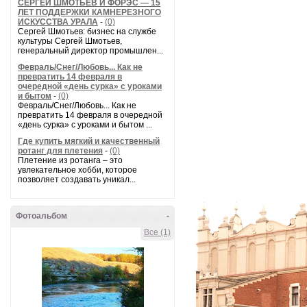
СЕРГЕЙ ШМОТЬЕВ И ФОРЭС — 15
ЛЕТ ПОДДЕРЖКИ КАМНЕРЕЗНОГО
ИСКУССТВА УРАЛА
-
(0)
Сергей Шмотьев: бизнес на службе
культуры Сергей Шмотьев,
генеральный директор промышлен...
Февраль/Снег/Любовь... Как не
превратить 14 февраля в
очередной «день сурка» с уроками
и бытом
-
(0)
Февраль/Снег/Любовь... Как не
превратить 14 февраля в очередной
«день сурка» с уроками и бытом ...
Где купить мягкий и качественный
ротанг для плетения
-
(0)
Плетение из ротанга – это
увлекательное хобби, которое
позволяет создавать уникал...
Фотоальбом
-
Все (1)