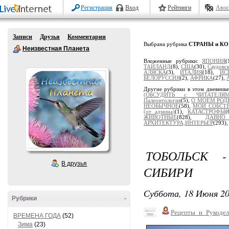
Регистрация
Вход
Рейтинги
Авос
Записи
Друзья
Комментарии
Выбрана рубрика
СТРАНЫ и К
Неизвестная Планета
Вложенные рубрики:
ЯПОНИЯ
(
ТАЙЛАНД
(8),
США
(30),
Саудовс
АЛЯСКА
(3),
ИТАЛИЯ
(18),
ИС
БЕЛОРУССИЯ
(2),
АФРИКА
(27),
Другие рубрики в этом дневник
(ОБСУДИТЬ с ЧИТАТЕЛЯМ
Палеонтология
(5),
О МОЕМ РОД
НЕОБЫЧНОЕ
(58),
МОИ СОБСТ
(от админа)
(1),
КАТАСТРОФЫ
(
ЖИВОТНЫЕ
(828),
ДАВН
АРХИТЕКТУРА,ИНТЕРЬЕР
(293)
ТОБОЛЬСК 
В друзья
СИБИРИ
Суббота, 18 Июня 20
Рубрики
-
Рецепты_и_Рукодел
ВРЕМЕНА ГОДА
(52)
Зима
(23)