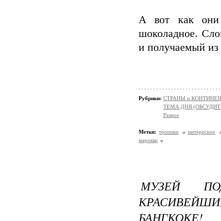
А вот как они 
шоколадное. Сло
и получаемый из
Рубрики:
СТРАНЫ и КОНТИНЕ
ТЕМА ДНЯ (ОБСУДИТ
Разное
Метки:
тропики
интересное
марокко
МУЗЕЙ П
КРАСИВЕЙШ
БАНГКОКЕ!