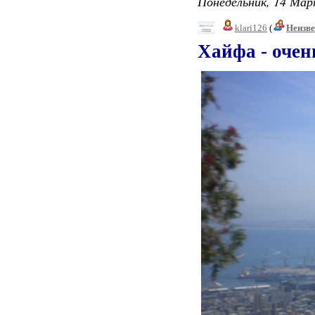
Понедельник, 14 Мар
klari126
(
Неизв
Хайфа - очен