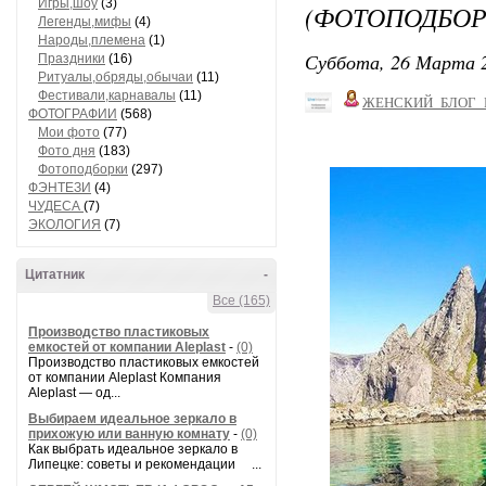
Игры,шоу
(3)
(ФОТОПОДБОР
Легенды,мифы
(4)
Народы,племена
(1)
Суббота, 26 Марта 2
Праздники
(16)
Ритуалы,обряды,обычаи
(11)
Фестивали,карнавалы
(11)
ЖЕНСКИЙ_БЛОГ_
ФОТОГРАФИИ
(568)
Мои фото
(77)
Фото дня
(183)
Фотоподборки
(297)
ФЭНТЕЗИ
(4)
ЧУДЕСА
(7)
ЭКОЛОГИЯ
(7)
Цитатник
-
Все (165)
Производство пластиковых
емкостей от компании Aleplast
-
(0)
Производство пластиковых емкостей
от компании Aleplast Компания
Aleplast — од...
Выбираем идеальное зеркало в
прихожую или ванную комнату
-
(0)
Как выбрать идеальное зеркало в
Липецке: советы и рекомендации ...