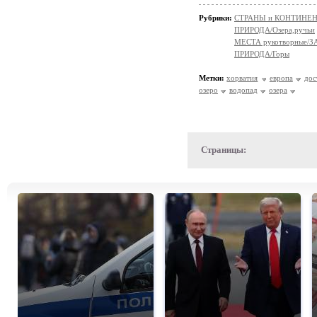
Рубрики:
СТРАНЫ и КОНТИНЕ
ПРИРОДА/Озера,ручьи
МЕСТА рукотворные
ПРИРОДА/Горы
Метки:
хорватия
европа
дос
озеро
водопад
озера
Страницы: