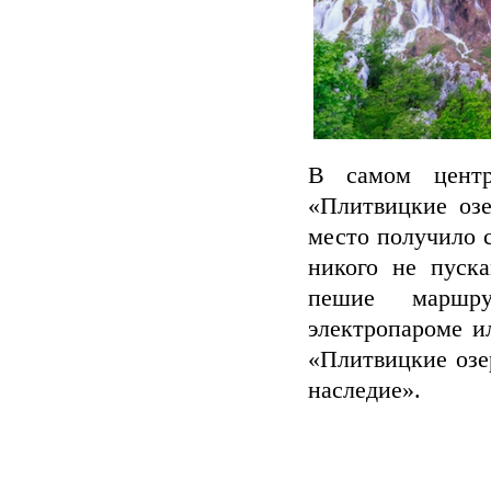
В самом центр
«Плитвицкие озе
место получило с
никого не пуск
пешие маршр
электропароме и
«Плитвицкие оз
наследие».