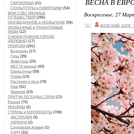
ВЕСНА В ЕВР
СВЯТИЛИЩА
(21)
СКУЛЬПТУРЫ и ПАМЯТНИКИ
(54)
Воскресенье, 27 Март
МОИ СОБСТВЕННЫЕ
ПУТЕШЕСТВИЯ
(266)
НЕИЗВЕДАННОЕ и НЕОБЫЧНОЕ
(58)
ЖЕНСКИЙ_БЛОГ_
НЕОБЫЧНЫЕ и ТАЛАНТЛИВЫЕ
ЛЮДИ
(12)
О МОЕМ РОДНОМ ГОРОДЕ
(ДЕРЕВНЕ)
(17)
ПРИРОДА
(291)
Водопады
(17)
Горы
(35)
Животные
(20)
МЕСТА разные
(43)
Озера,ручьи
(59)
Пляжи
(23)
Растения и леса
(79)
Реки
(52)
Явления
(23)
ПРИТЧИ,ЛЕГЕНДЫ,СТИХИ
(12)
Разное
(70)
РЕКОРДЫ
(2)
СТРАНЫ и КОНТИНЕНТЫ
(709)
АВСТРАЛИЯ
(5)
УКРАИНА
(2)
Саудовская Аравия
(1)
АЗИЯ
(33)