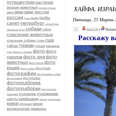
путешествия
растения
ХАЙФА. ИЗРАИ
редкие животные
редкие птицы
реки
реки россии
река
россия
рыбы
Пятница, 25 Марта 2
рыба
руны
санкт-петербург
скульптуры
собаки
klari126
(
Неизв
собор
смешные коты
спасение животных
Расскажу вам
сша
спасение собаки
стихи
туризм
тайган
украина
турция
фото
фото
утки
факты о кошках
фото дня
фото
городов
животных
фото
фото котов
кошек
фотограф
фото собак
фотографии
фотографии собак
фотографы
фотография
фотоподборка
фотоподборки
фотосессия
художники
художник
хищники
цветы
швейцария
щенки
эзотерика
юмор
яркое
япония
великолепие природы