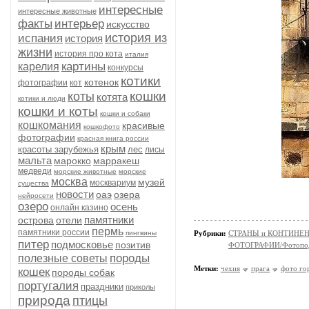
интересные
интересные животные
факты
интерьер
искусство
история из
испания
история
жизни
история про кота
италия
картины
карелия
конкурсы
котики
котенок
фотографии
кот
кошки
коты
котята
котики и люди
кошки и коты
кошки и собаки
кошкомания
красивые
кошкофото
фотографии
красная книга россии
крым
красоты зарубежья
лес
лисы
мальта
марокко
марракеш
медведи
морские животные
морские
москва
музей
москвариум
существа
новости
оаэ
озера
нейросети
озеро
осень
онлайн казино
памятники
острова
отели
пермь
памятники россии
пингвины
Рубрики:
СТРАНЫ и КОНТИНЕ
питер
подмосковье
позитив
ФОТОГРАФИИ/Фотопо
породы
полезные советы
Метки:
чехия
прага
фото го
кошек
породы собак
португалия
праздники
приколы
природа
птицы