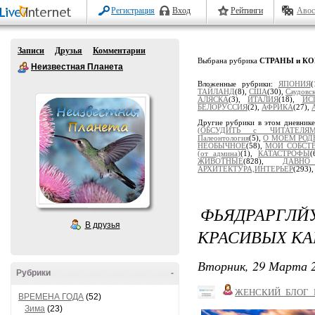
Регистрация
Вход
Рейтинги
Авос
Записи
Друзья
Комментарии
Выбрана рубрика
СТРАНЫ и К
Неизвестная Планета
Вложенные рубрики:
ЯПОНИЯ
(
ТАЙЛАНД
(8),
США
(30),
Саудовс
АЛЯСКА
(3),
ИТАЛИЯ
(18),
ИС
БЕЛОРУССИЯ
(2),
АФРИКА
(27),
Другие рубрики в этом дневник
(ОБСУДИТЬ с ЧИТАТЕЛЯМ
Палеонтология
(5),
О МОЕМ РОД
НЕОБЫЧНОЕ
(58),
МОИ СОБСТ
(от админа)
(1),
КАТАСТРОФЫ
(
ЖИВОТНЫЕ
(828),
ДАВН
АРХИТЕКТУРА,ИНТЕРЬЕР
(293)
ФЬЯДРАРГ
В друзья
КРАСИВЫХ КА
Вторник, 29 Марта 2
Рубрики
-
ЖЕНСКИЙ_БЛОГ_
ВРЕМЕНА ГОДА
(52)
Зима
(23)