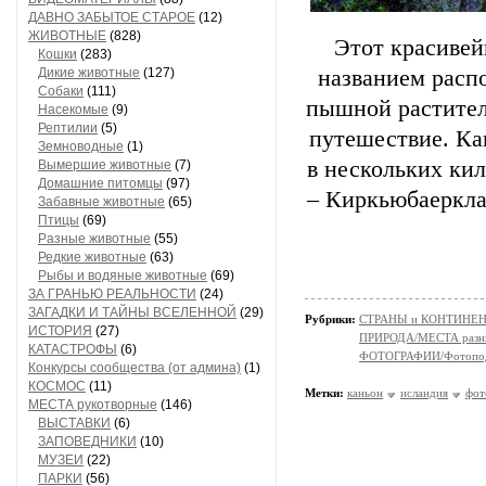
ДАВНО ЗАБЫТОЕ СТАРОЕ
(12)
ЖИВОТНЫЕ
(828)
Этот красиве
Кошки
(283)
Дикие животные
(127)
названием распо
Собаки
(111)
пышной растител
Насекомые
(9)
Рептилии
(5)
путешествие. Кан
Земноводные
(1)
в нескольких кил
Вымершие животные
(7)
Домашние питомцы
(97)
– Киркьюбаерклау
Забавные животные
(65)
Птицы
(69)
Разные животные
(55)
Редкие животные
(63)
Рыбы и водяные животные
(69)
ЗА ГРАНЬЮ РЕАЛЬНОСТИ
(24)
ЗАГАДКИ И ТАЙНЫ ВСЕЛЕННОЙ
(29)
Рубрики:
СТРАНЫ и КОНТИНЕ
ИСТОРИЯ
(27)
ПРИРОДА/МЕСТА разн
КАТАСТРОФЫ
(6)
ФОТОГРАФИИ/Фотопо
Конкурсы сообщества (от админа)
(1)
КОСМОС
(11)
Метки:
каньон
исландия
фот
МЕСТА рукотворные
(146)
ВЫСТАВКИ
(6)
ЗАПОВЕДНИКИ
(10)
МУЗЕИ
(22)
ПАРКИ
(56)