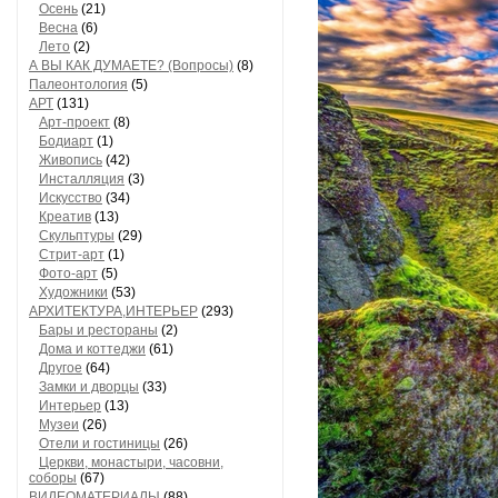
Осень
(21)
Весна
(6)
Лето
(2)
А ВЫ КАК ДУМАЕТЕ? (Вопросы)
(8)
Палеонтология
(5)
АРТ
(131)
Арт-проект
(8)
Бодиарт
(1)
Живопись
(42)
Инсталляция
(3)
Искусство
(34)
Креатив
(13)
Скульптуры
(29)
Стрит-арт
(1)
Фото-арт
(5)
Художники
(53)
АРХИТЕКТУРА,ИНТЕРЬЕР
(293)
Бары и рестораны
(2)
Дома и коттеджи
(61)
Другое
(64)
Замки и дворцы
(33)
Интерьер
(13)
Музеи
(26)
Отели и гостиницы
(26)
Церкви, монастыри, часовни,
соборы
(67)
ВИДЕОМАТЕРИАЛЫ
(88)