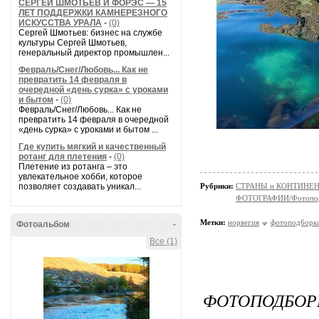
СЕРГЕЙ ШМОТЬЕВ И ФОРЭС — 15
ЛЕТ ПОДДЕРЖКИ КАМНЕРЕЗНОГО
ИСКУССТВА УРАЛА
-
(0)
Сергей Шмотьев: бизнес на службе
культуры Сергей Шмотьев,
генеральный директор промышлен...
Февраль/Снег/Любовь... Как не
превратить 14 февраля в
очередной «день сурка» с уроками
и бытом
-
(0)
Февраль/Снег/Любовь... Как не
превратить 14 февраля в очередной
«день сурка» с уроками и бытом ...
Где купить мягкий и качественный
ротанг для плетения
-
(0)
Плетение из ротанга – это
увлекательное хобби, которое
позволяет создавать уникал...
Рубрики:
СТРАНЫ и КОНТИНЕ
ФОТОГРАФИИ/Фотопо
Метки:
норвегия
фотоподборк
Фотоальбом
-
Все (1)
ФОТОПОДБОРК