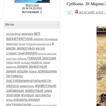
Суббота, 26 Марта 2
Фото дня
20:34 24.10.2016
Фотографий: 1
ЖЕНСКИЙ_БЛОГ_
Метки
-
арт
америка
автомобили
архитектура
африка
бездомные
в
животные
белки
букмекерская контора
мире животных
ветер
видео
странствий
вороны
высотка
города россии
генетика
гибриды
горы
дели
джайпур
дикая
деревья
дикие животные
природа
домашние
дикие кошки
дома
питомцы
достопримечательности
животные
европа
живопись
забавные животные
зима
зоопарк
игровые автоматы
индия
израиль
игры
интересное
интересное о кошках