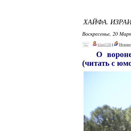
ХАЙФА. ИЗРАИ
Воскресенье, 20 Март
klari126
(
Неизв
О вороне-х
(читать с юм