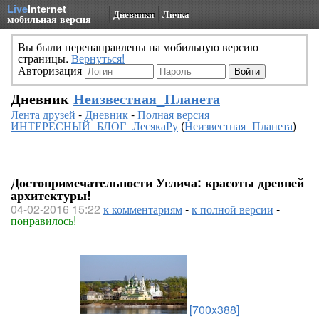
Live
Internet
Дневники
Личка
мобильная версия
Вы были перенаправлены на мобильную версию
страницы.
Вернуться!
Авторизация
Дневник
Неизвестная_Планета
Лента друзей
-
Дневник
-
Полная версия
ИНТЕРЕСНЫЙ_БЛОГ_ЛесякаРу
(
Неизвестная_Планета
)
Достопримечательности Углича: красоты древней
архитектуры!
04-02-2016 15:22
к комментариям
-
к полной версии
-
понравилось!
[700x388]