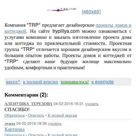
[480x65]
Компания "TRP" предлагает дизайнерские
проекты домов и
коттеджей
. На сайте trypillya.com можно ознакомиться с
услугами компании и заказать изготовление проекта дома
или коттеджа по привлекательной стоимости. Проектная
группа "TRP" отличается хорошим дизайнерским вкусом и
большим опытом работы. Проекты домов и коттеджей от
"TRP" сделают ваше будущее жилище максимально
удобным, комфортным и практичным!
вверх^
к полной версии
понравилось!
в evernote
Комментарии (2):
04-02-2016-16:31
удалить
АЛЕНУШКА_ТЕРЕХОВА
СПАСИБО!
Обратиться
-
Ответить
-
К полной версии
04-02-2016-18:36
удалить
луида
Картинка
Обратиться
-
Ответить
-
К полной версии