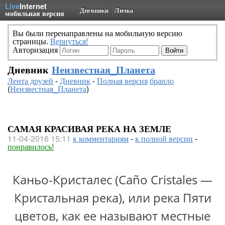
Live
Internet
Дневники
Личка
мобильная версия
Вы были перенаправлены на мобильную версию
страницы.
Вернуться!
Авторизация
Дневник
Неизвестная_Планета
Лента друзей
-
Дневник
-
Полная версия
браило
(
Неизвестная_Планета
)
САМАЯ КРАСИВАЯ РЕКА НА ЗЕМЛЕ
11-04-2016 15:11
к комментариям
-
к полной версии
-
понравилось!
Каньо-Кристалес (Caño Cristales —
Кристальная река), или река Пяти
цветов, как ее называют местные