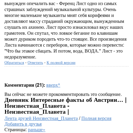
вынужден опечалить вас - Ференц Лист одно из самых
страшных заблуждений музыкальной культуры. Очень
многие маленькие музыканты мнят себя корифеями и
доставляют массу страданий окружающим, вынужденным
слушать их ахинею. Лист просто изнасиловал вкус наших
грамотеев. Он спутал, что ловкое бегание по клавишам
может дуриком породить что-то стоящее. Все произведения
Листа начинаются с переборов, которые можно перевести:
"Что бы этакое сбацать. И потом, вода, ВОДА." Лист - это
недоразумение.
Обратиться
-
Ответить
-
К полной версии
Комментарии (21):
вверх^
Вы сейчас не можете прокомментировать это сообщение.
Дневник Интересные факты об Австрии… |
Неизвестная_Планета -
Неизвестная_Планета |
Лента друзей Неизвестная_Планета
/
Полная версия
Добавить в друзья
Страницы:
раньше»