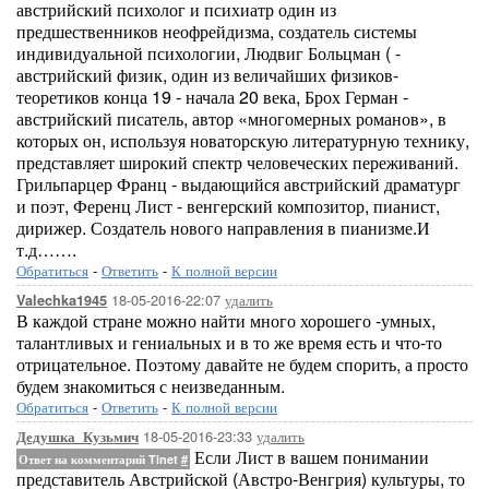
австрийский психолог и психиатр один из
предшественников неофрейдизма, создатель системы
индивидуальной психологии, Людвиг Больцман ( -
австрийский физик, один из величайших физиков-
теоретиков конца 19 - начала 20 века, Брох Герман -
австрийский писатель, автор «многомерных романов», в
которых он, используя новаторскую литературную технику,
представляет широкий спектр человеческих переживаний.
Грильпарцер Франц - выдающийся австрийский драматург
и поэт, Ференц Лист - венгерский композитор, пианист,
дирижер. Создатель нового направления в пианизме.И
т.д…….
Обратиться
-
Ответить
-
К полной версии
18-05-2016-22:07
удалить
Valechka1945
В каждой стране можно найти много хорошего -умных,
талантливых и гениальных и в то же время есть и что-то
отрицательное. Поэтому давайте не будем спорить, а просто
будем знакомиться с неизведанным.
Обратиться
-
Ответить
-
К полной версии
18-05-2016-23:33
удалить
Дедушка_Кузьмич
Если Лист в вашем понимании
Ответ на комментарий Tinet
#
представитель Австрийской (Австро-Венгрия) культуры, то