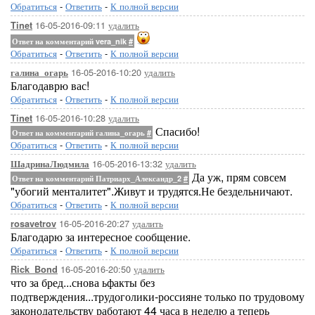
Обратиться
-
Ответить
-
К полной версии
16-05-2016-09:11
удалить
Tinet
Ответ на комментарий vera_nik
#
Обратиться
-
Ответить
-
К полной версии
16-05-2016-10:20
удалить
галина_огарь
Благодаврю вас!
Обратиться
-
Ответить
-
К полной версии
16-05-2016-10:28
удалить
Tinet
Спасибо!
Ответ на комментарий галина_огарь
#
Обратиться
-
Ответить
-
К полной версии
16-05-2016-13:32
удалить
ШадринаЛюдмила
Да уж, прям совсем
Ответ на комментарий Патриарх_Александр_2
#
"убогий менталитет".Живут и трудятся.Не бездельничают.
Обратиться
-
Ответить
-
К полной версии
16-05-2016-20:27
удалить
rosavetrov
Благодарю за интересное сообщение.
Обратиться
-
Ответить
-
К полной версии
16-05-2016-20:50
удалить
Rick_Bond
что за бред...снова ьфакты без
подтверждения...трудоголики-россияне только по трудовому
законодательству работают 44 часа в неделю а теперь