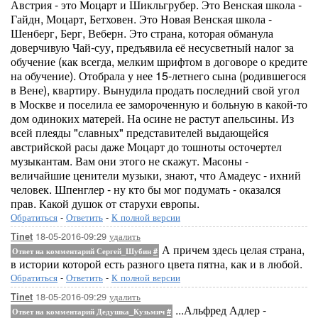
Австрия - это Моцарт и Шикльгрубер. Это Венская школа -
Гайдн, Моцарт, Бетховен. Это Новая Венская школа -
Шенберг, Берг, Веберн. Это страна, которая обманула
доверчивую Чай-суу, предъявила её несусветный налог за
обучение (как всегда, мелким шрифтом в договоре о кредите
на обучение). Отобрала у нее 15-летнего сына (родившегося
в Вене), квартиру. Вынудила продать последний свой угол
в Москве и поселила ее замороченную и больную в какой-то
дом одиноких матерей. На осине не растут апельсины. Из
всей плеяды "славных" представителей выдающейся
австрийской расы даже Моцарт до тошноты осточертел
музыкантам. Вам они этого не скажут. Масоны -
величайшие ценители музыки, знают, что Амадеус - ихний
человек. Шпенглер - ну кто бы мог подумать - оказался
прав. Какой душок от старухи европы.
Обратиться
-
Ответить
-
К полной версии
18-05-2016-09:29
удалить
Tinet
А причем здесь целая страна,
Ответ на комментарий Сергей_Шубин
#
в истории которой есть разного цвета пятна, как и в любой.
Обратиться
-
Ответить
-
К полной версии
18-05-2016-09:29
удалить
Tinet
...Альфред Адлер -
Ответ на комментарий Дедушка_Кузьмич
#