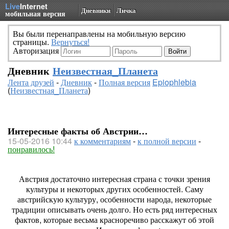
Live
Internet
Дневники
Личка
мобильная версия
Вы были перенаправлены на мобильную версию
страницы.
Вернуться!
Авторизация
Дневник
Неизвестная_Планета
Лента друзей
-
Дневник
-
Полная версия
Epiophlebia
(
Неизвестная_Планета
)
Интересные факты об Австрии…
15-05-2016 10:44
к комментариям
-
к полной версии
-
понравилось!
Австрия достаточно интересная страна с точки зрения
культуры и некоторых других особенностей. Саму
австрийскую культуру, особенности народа, некоторые
традиции описывать очень долго. Но есть ряд интересных
фактов, которые весьма красноречиво расскажут об этой