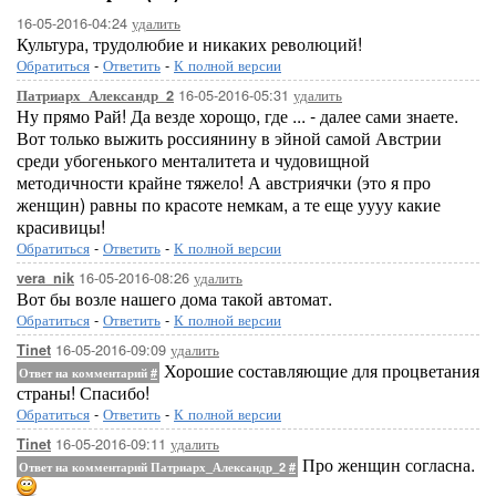
16-05-2016-04:24
удалить
Культура, трудолюбие и никаких революций!
Обратиться
-
Ответить
-
К полной версии
16-05-2016-05:31
удалить
Патриарх_Александр_2
Ну прямо Рай! Да везде хорощо, где ... - далее сами знаете.
Вот только выжить россиянину в эйной самой Австрии
среди убогенького менталитета и чудовищной
методичности крайне тяжело! А австриячки (это я про
женщин) равны по красоте немкам, а те еще уууу какие
красивицы!
Обратиться
-
Ответить
-
К полной версии
16-05-2016-08:26
удалить
vera_nik
Вот бы возле нашего дома такой автомат.
Обратиться
-
Ответить
-
К полной версии
16-05-2016-09:09
удалить
Tinet
Хорошие составляющие для процветания
Ответ на комментарий
#
страны! Спасибо!
Обратиться
-
Ответить
-
К полной версии
16-05-2016-09:11
удалить
Tinet
Про женщин согласна.
Ответ на комментарий Патриарх_Александр_2
#