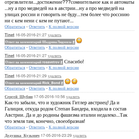
отрезвлители...достижение???сомнительное как и автоматы
...ну а про медведей на в австрии...ну а про медведей на
улицах россии и говорить не буду...тем более что россиию
ни с кем нени с кем не путают...
Обратиться
-
Ответить
-
К полной версии
16-05-2016-21:27
удалить
Tinet
Ответ на комментарий ШадринаЛюдмила
#
Обратиться
-
Ответить
-
К полной версии
16-05-2016-21:27
удалить
Tinet
Спасибо!
Ответ на комментарий rosavetrov
#
Обратиться
-
Ответить
-
К полной версии
16-05-2016-21:29
удалить
Tinet
Ответ на комментарий Rick_Bond
#
Обратиться
-
Ответить
-
К полной версии
17-05-2016-10:56
удалить
Сергей_Шубин
Как-то забыли, что и художник Гитлер австриец! Да и
Галиция, откуда родом Степан Бандера, входила в состав
Австрии. Да и до родины фашизма италии недалеко...Так
что земля там, конечно, своеобразная!
Обратиться
-
Ответить
-
К полной версии
17-05-2016-23:29
удалить
Дедушка_Кузьмич