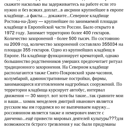
скажите насколько вы задерживаетесь на работе если это
нужно и без всяких доплат...в авсриии крупнейшее в европе
кладбище...а факты.... докажите...Северное кладбище
Ростова-на-Дону — крупнейшее по занимаемой площади
кладбище в Европейской части России. Было открыто в
1972 году. Занимает территорию более 400 гектаров.
Количество захоронений - более 500 тысяч. По состоянию
на 2009 год, количество захоронений составляло 355034 на
площади 355 гектаров. Одно из крупнейших кладбищ в
Европе. На кладбище функционирует крематорий, однако
большинство родственников умерших предпочитает ритуал
традиционного захоронения. На Северном кладбище
располагаются также Свято-Покровский храм-часовня,
колумбарий, административные постройки, фирмы,
занимающиеся изготовлением надгробных сооружений. По
территории кладбища курсирует автобус, интервал
движения — 30 минут. вот хотя бы такие...так сравните мои
и ваши... химик менделеев дмитрий иванович является
русским мы им гордимся но не выпячиваем наружу...
россиянином является также и немерович вместе с
данченко...ещё привести мировых деятелей культуры???для
возможности бстрого трезвления у нас были придуманы