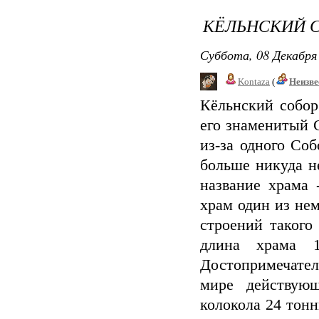
КЁЛЬНСКИЙ С
Суббота, 08 Декабря 
Kontaza
(
Неизве
Кёльнский собор
его знаменитый C
из-за одного Cо
больше никуда н
название храма
храм один из не
строений такого
длина храма 
Достопримечате
мире действую
колокола 24 тонн