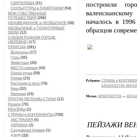
СВЯТИЛИЩА
(21)
построили гор
СКУЛЬПТУРЫ и ПАМЯТНИКИ
(54)
валенсианскому 
МОИ СОБСТВЕННЫЕ
ПУТЕШЕСТВИЯ
(266)
началось в 1996
НЕИЗВЕДАННОЕ и НЕОБЫЧНОЕ
(58)
НЕОБЫЧНЫЕ и ТАЛАНТЛИВЫЕ
образцов соврем
ЛЮДИ
(12)
О МОЕМ РОДНОМ ГОРОДЕ
(ДЕРЕВНЕ)
(17)
ПРИРОДА
(291)
Водопады
(17)
Горы
(35)
Животные
(20)
МЕСТА разные
(43)
Озера,ручьи
(59)
Пляжи
(23)
Рубрики:
СТРАНЫ и КОНТИНЕ
Растения и леса
(79)
АРХИТЕКТУРА,ИНТЕР
Реки
(52)
Явления
(23)
Метки:
АРХИТЕКТУРА
ИСПА
ПРИТЧИ,ЛЕГЕНДЫ,СТИХИ
(12)
Разное
(70)
РЕКОРДЫ
(2)
СТРАНЫ и КОНТИНЕНТЫ
(709)
АВСТРАЛИЯ
(5)
ПЕЙЗАЖИ ВЕ
УКРАИНА
(2)
Саудовская Аравия
(1)
Воскресенье, 13 Янва
АЗИЯ
(33)