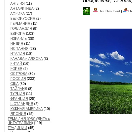
АНГЛИЯ
(11)
АНТАРКТИДА
(2)
Healthy-Joint
(
Н
АФРИКА
(27)
БЕЛОРУССИЯ
(2)
ГЕРМАНИЯ
(11)
ГОЛЛАНДИЯ
(9)
ЕВРОПА
(103)
ИЗРАИЛЬ
(38)
ИНДИЯ
(11)
ИСПАНИЯ
(28)
ИТАЛИЯ
(18)
КАНАДА и АЛЯСКА
(3)
КИТАЙ
(16)
КОРЕЯ
(2)
ОСТРОВА
(36)
РОССИЯ
(233)
США
(30)
ТАЙЛАНД
(8)
ТУРЦИЯ
(11)
ФРАНЦИЯ
(25)
ШОТЛАНДИЯ
(2)
ЮЖНАЯ АМЕРИКА
(10)
ЯПОНИЯ
(15)
ТЕМА ДНЯ (ОБСУДИТЬ с
ЧИТАТЕЛЯМИ)
(119)
ТРАДИЦИИ
(45)