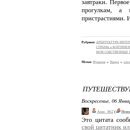
завтраки. Перво
прогулкам, а
пристрастиями. 
Рубрики:
АРХИТЕКТУРА,ИНТЕРЬЕ
СТРАНЫ и КОНТИНЕ
МОИ СОБСТВЕННЫЕ
Метки:
Франция
Ницца
отел
ПУТЕШЕСТВУЕ
Воскресенье, 06 Янва
Апис_862
(
Неиз
Это цитата соо
свой цитатник и