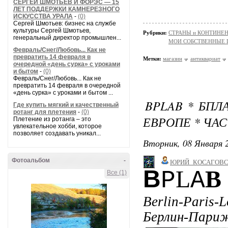
СЕРГЕЙ ШМОТЬЕВ И ФОРЭС — 15
ЛЕТ ПОДДЕРЖКИ КАМНЕРЕЗНОГО
ИСКУССТВА УРАЛА
-
(0)
Сергей Шмотьев: бизнес на службе
культуры Сергей Шмотьев,
Рубрики:
СТРАНЫ и КОНТИНЕ
генеральный директор промышлен...
МОИ СОБСТВЕННЫЕ
Февраль/Снег/Любовь... Как не
превратить 14 февраля в
Метки:
магазин
антиквариат
очередной «день сурка» с уроками
и бытом
-
(0)
Февраль/Снег/Любовь... Как не
превратить 14 февраля в очередной
«день сурка» с уроками и бытом ...
BPLAB * БПЛ
Где купить мягкий и качественный
ротанг для плетения
-
(0)
ЕВРОПЕ * ЧАС
Плетение из ротанга – это
увлекательное хобби, которое
позволяет создавать уникал...
Вторник, 08 Января 2
Фотоальбом
-
ЮРИЙ_КОСАГОВ
B
L
B
P
A
Все (1)
Berlin-Paris-
Берлин-Пари