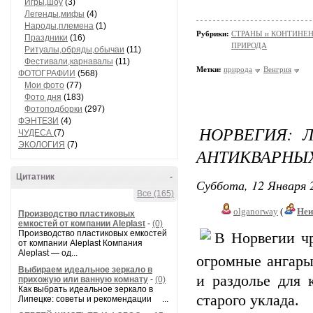
Игры,шоу
(3)
Легенды,мифы
(4)
Народы,племена
(1)
Рубрики:
СТРАНЫ и КОНТИНЕ
Праздники
(16)
ПРИРОДА
Ритуалы,обряды,обычаи
(11)
Фестивали,карнавалы
(11)
Метки:
природа
Венгрия
ФОТОГРАФИИ
(568)
Мои фото
(77)
Фото дня
(183)
Фотоподборки
(297)
ФЭНТЕЗИ
(4)
НОРВЕГИЯ: 
ЧУДЕСА
(7)
ЭКОЛОГИЯ
(7)
АНТИКВАРНЫ
Цитатник
-
Суббота, 12 Января 2
Все (165)
olganorway
(
Неи
Производство пластиковых
емкостей от компании Aleplast
-
(0)
Производство пластиковых емкостей
В Норвегии ч
от компании Aleplast Компания
Aleplast — од...
огромные ангар
Выбираем идеальное зеркало в
и раздолье для 
прихожую или ванную комнату
-
(0)
Как выбрать идеальное зеркало в
старого уклада.
Липецке: советы и рекомендации ...