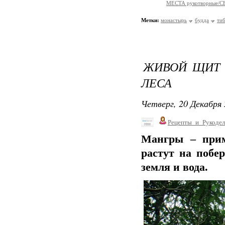
МЕСТА рукотворные/
Метки:
монастырь
будда
ти
ЖИВОЙ ЩИТ 
ЛЕСА
Четверг, 20 Декабря 
Рецепты_и_Рукодел
Мангры – прим
растут на побе
земля и вода.