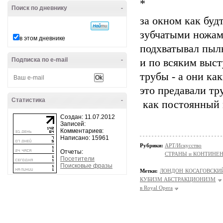
*
Поиск по дневнику
-
за окном как буд
зубчатыми ножам
в этом дневнике
подхватывал пыль
Подписка по e-mail
-
и по всяким выст
трубы - а они к
это предавали тр
Статистика
-
как постоянный м
Создан: 11.07.2012
Записей:
Комментариев:
Написано: 15961
Рубрики:
АРТ/Искусство
Отчеты:
СТРАНЫ и КОНТИНЕ
Посетители
Поисковые фразы
Метки:
ЛОНДОН КОСАГОВСКИ
КУБИЗМ АБСТРАКЦИОНИЗМ
в Royal Opera