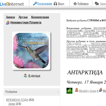
Регистрация
Вход
Рейтинги
Авос
Записи
Друзья
Комментарии
Выбрана рубрика
СТРАНЫ и К
Неизвестная Планета
Вложенные рубрики:
ЯПОНИЯ
(
ТАЙЛАНД
(8),
США
(30),
Саудовс
АЛЯСКА
(3),
ИТАЛИЯ
(18),
ИС
БЕЛОРУССИЯ
(2),
АФРИКА
(27),
Другие рубрики в этом дневник
(ОБСУДИТЬ с ЧИТАТЕЛЯМ
Палеонтология
(5),
О МОЕМ РОД
НЕОБЫЧНОЕ
(58),
МОИ СОБСТ
(от админа)
(1),
КАТАСТРОФЫ
(
ЖИВОТНЫЕ
(828),
ДАВН
АРХИТЕКТУРА,ИНТЕРЬЕР
(293)
АНТАРКТИДА
В друзья
Четверг, 17 Января 2
Healthy-Joint
(
Н
Рубрики
-
ВРЕМЕНА ГОДА
(52)
Зима
(23)