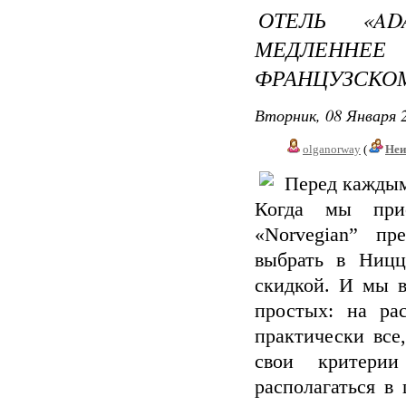
ОТЕЛЬ «A
МЕДЛЕННЕ
ФРАНЦУЗСКО
Вторник, 08 Января 2
olganorway
(
Неи
Перед каждым
Когда мы прио
«Norvegian” пр
выбрать в Ницц
скидкой. И мы в
простых: на ра
практически все
свои критерии
располагаться в