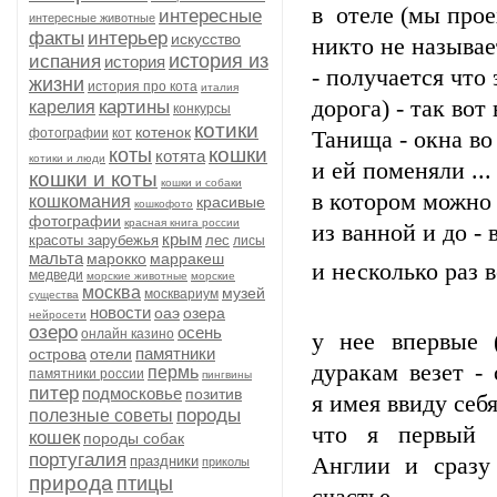
в отеле (мы прое
интересные
интересные животные
факты
интерьер
искусство
никто не называет
история из
испания
история
- получается что 
жизни
история про кота
италия
дорога) - так вот
картины
карелия
конкурсы
котики
котенок
фотографии
кот
Танища - окна во 
кошки
коты
котята
котики и люди
и ей поменяли ..
кошки и коты
кошки и собаки
в котором можно 
кошкомания
красивые
кошкофото
фотографии
красная книга россии
из ванной и до - 
крым
красоты зарубежья
лес
лисы
мальта
марокко
марракеш
и несколько раз 
медведи
морские животные
морские
москва
музей
москвариум
существа
новости
оаэ
озера
нейросети
озеро
осень
онлайн казино
у нее впервые (!
памятники
острова
отели
дуракам везет - 
пермь
памятники россии
пингвины
питер
подмосковье
позитив
я имея ввиду себ
породы
полезные советы
что я первый 
кошек
породы собак
португалия
праздники
Англии и сразу
приколы
природа
птицы