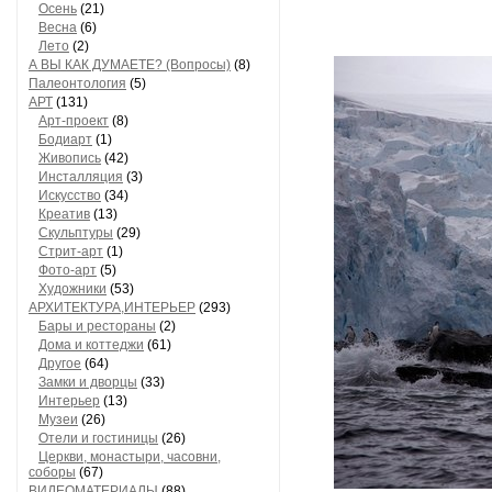
Осень
(21)
Весна
(6)
Лето
(2)
А ВЫ КАК ДУМАЕТЕ? (Вопросы)
(8)
Палеонтология
(5)
АРТ
(131)
Арт-проект
(8)
Бодиарт
(1)
Живопись
(42)
Инсталляция
(3)
Искусство
(34)
Креатив
(13)
Скульптуры
(29)
Стрит-арт
(1)
Фото-арт
(5)
Художники
(53)
АРХИТЕКТУРА,ИНТЕРЬЕР
(293)
Бары и рестораны
(2)
Дома и коттеджи
(61)
Другое
(64)
Замки и дворцы
(33)
Интерьер
(13)
Музеи
(26)
Отели и гостиницы
(26)
Церкви, монастыри, часовни,
соборы
(67)
ВИДЕОМАТЕРИАЛЫ
(88)