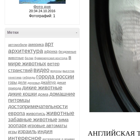
Фото дня
20:34 24.10.2016
Фотографий: 1
Метки
-
арт
америка
автомобили
архитектура
африка
бездомные
в
животные
белки
букмекерская контора
мире животных
ветер
видео
странствий
вороны
высотка
города россии
генетика
гибриды
горы
дели
джайпур
дикая
деревья
дикие животные
природа
домашние
дикие кошки
дома
питомцы
достопримечательности
животные
европа
живопись
забавные животные
зима
зоопарк
игровые автоматы
индия
израиль
игры
АНГЛИЙСКАЯ Т
интересное
интересное о кошках