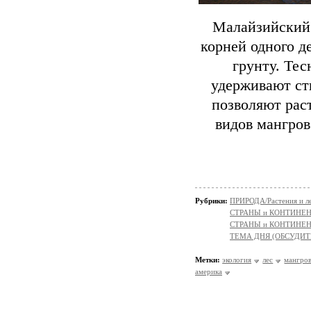
Малайзийский
корней одного д
грунту. Те
удерживают ст
позволяют рас
видов мангров
Рубрики:
ПРИРОДА/Растения и л
СТРАНЫ и КОНТИНЕ
СТРАНЫ и КОНТИНЕ
ТЕМА ДНЯ (ОБСУДИТ
Метки:
экология
лес
мангров
америка