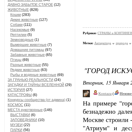
ДАВНО ЗАБЫТОЕ СТАРОЕ
(12)
ЖИВОТНЫЕ
(828)
Кошки
(283)
Дикие животные
(127)
Собаки
(111)
Насекомые
(9)
Рубрики:
СТРАНЫ и КОНТИНЕ
Рептилии
(5)
Земноводные
(1)
Метки:
Антарктида
природа
Вымершие животные
(7)
Домашние питомцы
(97)
Забавные животные
(65)
Птицы
(69)
Разные животные
(55)
"ГОРОД ИСКУ
Редкие животные
(63)
Рыбы и водяные животные
(69)
ЗА ГРАНЬЮ РЕАЛЬНОСТИ
(24)
Вторник, 15 Января 2
ЗАГАДКИ И ТАЙНЫ ВСЕЛЕННОЙ
(29)
ИСТОРИЯ
(27)
Kontaza
(
Неизве
КАТАСТРОФЫ
(6)
Конкурсы сообщества (от админа)
(1)
На примере "гор
КОСМОС
(11)
МЕСТА рукотворные
(146)
безнадежно далек
ВЫСТАВКИ
(6)
Москве строили 
ЗАПОВЕДНИКИ
(10)
МУЗЕИ
(22)
"Атриум" и дес
ПАРКИ
(56)