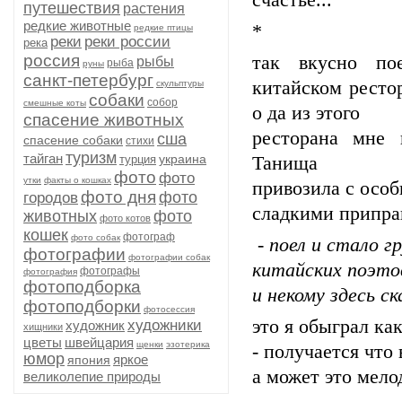
счастье...
путешествия
растения
редкие животные
*
редкие птицы
реки
реки россии
река
россия
так вкусно по
рыбы
рыба
руны
санкт-петербург
китайском ресто
скульптуры
собаки
собор
смешные коты
о да из этого
спасение животных
ресторана мне 
сша
спасение собаки
стихи
туризм
тайган
украина
турция
Танища м
фото
фото
утки
факты о кошках
привозила с осо
фото дня
фото
городов
сладкими припра
животных
фото
фото котов
кошек
фотограф
фото собак
- поел и стало г
фотографии
фотографии собак
китайских поэтов
фотографы
фотография
фотоподборка
и некому здесь ск
фотоподборки
фотосессия
это я обыграл ка
художники
художник
хищники
цветы
швейцария
щенки
эзотерика
- получается что
юмор
яркое
япония
а может это мелод
великолепие природы