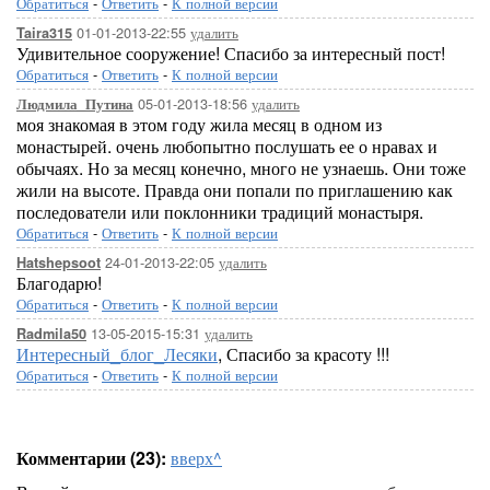
Обратиться
-
Ответить
-
К полной версии
01-01-2013-22:55
удалить
Taira315
Удивительное сооружение! Спасибо за интересный пост!
Обратиться
-
Ответить
-
К полной версии
05-01-2013-18:56
удалить
Людмила_Путина
моя знакомая в этом году жила месяц в одном из
монастырей. очень любопытно послушать ее о нравах и
обычаях. Но за месяц конечно, много не узнаешь. Они тоже
жили на высоте. Правда они попали по приглашению как
последователи или поклонники традиций монастыря.
Обратиться
-
Ответить
-
К полной версии
24-01-2013-22:05
удалить
Hatshepsoot
Благодарю!
Обратиться
-
Ответить
-
К полной версии
13-05-2015-15:31
удалить
Radmila50
Интересный_блог_Лесяки
, Спасибо за красоту !!!
Обратиться
-
Ответить
-
К полной версии
Комментарии (23):
вверх^