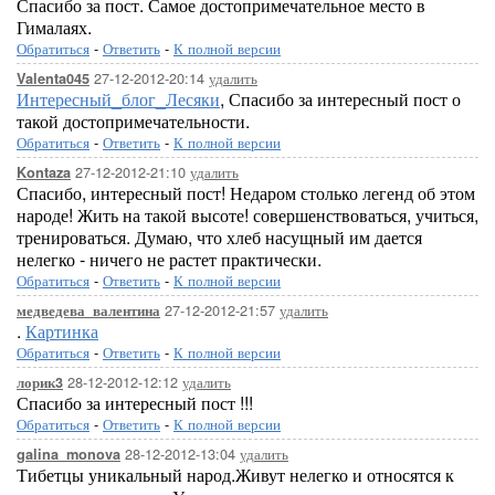
Спасибо за пост. Самое достопримечательное место в
Гималаях.
Обратиться
-
Ответить
-
К полной версии
27-12-2012-20:14
удалить
Valenta045
Интересный_блог_Лесяки
, Спасибо за интересный пост о
такой достопримечательности.
Обратиться
-
Ответить
-
К полной версии
27-12-2012-21:10
удалить
Kontaza
Спасибо, интересный пост! Недаром столько легенд об этом
народе! Жить на такой высоте! совершенствоваться, учиться,
тренироваться. Думаю, что хлеб насущный им дается
нелегко - ничего не растет практически.
Обратиться
-
Ответить
-
К полной версии
27-12-2012-21:57
удалить
медведева_валентина
.
Картинка
Обратиться
-
Ответить
-
К полной версии
28-12-2012-12:12
удалить
лорик3
Спасибо за интересный пост !!!
Обратиться
-
Ответить
-
К полной версии
28-12-2012-13:04
удалить
galina_monova
Тибетцы уникальный народ.Живут нелегко и относятся к