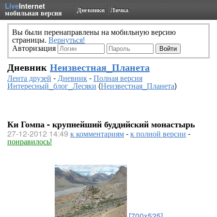
Live
Internet
Дневники
Личка
мобильная версия
Вы были перенаправлены на мобильную версию
страницы.
Вернуться!
Авторизация
Дневник
Неизвестная_Планета
Лента друзей
-
Дневник
-
Полная версия
Интересный_блог_Лесяки
(
Неизвестная_Планета
)
Ки Гомпа - крупнейший буддийский монастырь
27-12-2012 14:49
к комментариям
-
к полной версии
-
понравилось!
[700x525]