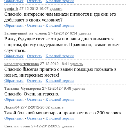
Обратиться
-
Ответить
-
К полной версии
27-12-2012-16:07
удалить
genja_k
Спасибо, интересно чем монахи питаются и где они это
добывают в своих условиях?
Обратиться
-
Ответить
-
К полной версии
27-12-2012-16:34
удалить
Заглянувший_на_огонек
Вижу, будущие святые отцы и в наши дни занимаются
спортом, форму поддерживают. Правильно, всякое может
случиться...
Обратиться
-
Ответить
-
К полной версии
27-12-2012-16:41
удалить
ковальчук-тенекова
Спасибо!!!Всегда приятно с вашей помощью побывать в
новых, интересных местах!
Обратиться
-
Ответить
-
К полной версии
27-12-2012-19:48
удалить
Татьяна_Чувьюрова
Спасибо! Очень интересно.
Обратиться
-
Ответить
-
К полной версии
27-12-2012-20:02
удалить
Лидия04
Такой большой монастырь и проживает всего 300 человек.
Обратиться
-
Ответить
-
К полной версии
27-12-2012-20:02
удалить
Светлая_осень