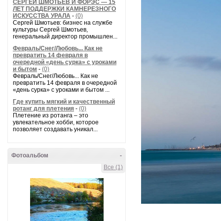
СЕРГЕЙ ШМОТЬЕВ И ФОРЭС — 15
ЛЕТ ПОДДЕРЖКИ КАМНЕРЕЗНОГО
ИСКУССТВА УРАЛА
-
(0)
Сергей Шмотьев: бизнес на службе
культуры Сергей Шмотьев,
генеральный директор промышлен...
Февраль/Снег/Любовь... Как не
превратить 14 февраля в
очередной «день сурка» с уроками
и бытом
-
(0)
Февраль/Снег/Любовь... Как не
превратить 14 февраля в очередной
«день сурка» с уроками и бытом ...
Где купить мягкий и качественный
ротанг для плетения
-
(0)
Плетение из ротанга – это
увлекательное хобби, которое
позволяет создавать уникал...
Фотоальбом
-
Все (1)