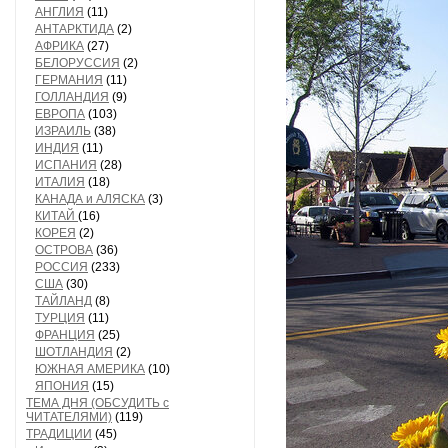
АНГЛИЯ
(11)
АНТАРКТИДА
(2)
АФРИКА
(27)
БЕЛОРУССИЯ
(2)
ГЕРМАНИЯ
(11)
ГОЛЛАНДИЯ
(9)
ЕВРОПА
(103)
ИЗРАИЛЬ
(38)
ИНДИЯ
(11)
ИСПАНИЯ
(28)
ИТАЛИЯ
(18)
КАНАДА и АЛЯСКА
(3)
КИТАЙ
(16)
КОРЕЯ
(2)
ОСТРОВА
(36)
РОССИЯ
(233)
США
(30)
ТАЙЛАНД
(8)
ТУРЦИЯ
(11)
ФРАНЦИЯ
(25)
ШОТЛАНДИЯ
(2)
ЮЖНАЯ АМЕРИКА
(10)
ЯПОНИЯ
(15)
ТЕМА ДНЯ (ОБСУДИТЬ с
ЧИТАТЕЛЯМИ)
(119)
ТРАДИЦИИ
(45)