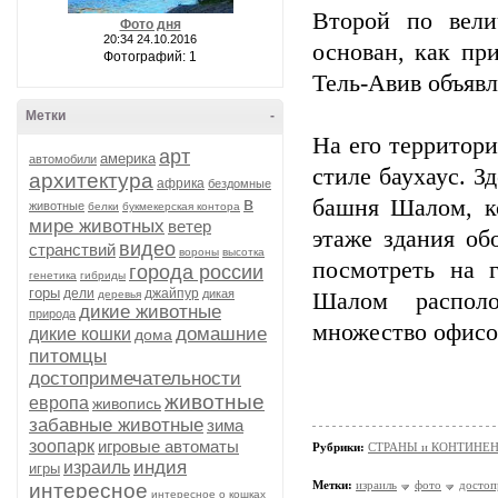
Второй по вели
Фото дня
20:34 24.10.2016
основан, как пр
Фотографий: 1
Тель-Авив объяв
Метки
-
На его территор
арт
америка
автомобили
стиле баухаус. З
архитектура
африка
бездомные
в
башня Шалом, ко
животные
белки
букмекерская контора
мире животных
ветер
этаже здания об
видео
странствий
вороны
высотка
посмотреть на 
города россии
генетика
гибриды
горы
дели
джайпур
дикая
деревья
Шалом располо
дикие животные
природа
множество офисов
домашние
дикие кошки
дома
питомцы
достопримечательности
животные
европа
живопись
забавные животные
зима
зоопарк
игровые автоматы
Рубрики:
СТРАНЫ и КОНТИНЕ
индия
израиль
игры
Метки:
израиль
фото
достоп
интересное
интересное о кошках