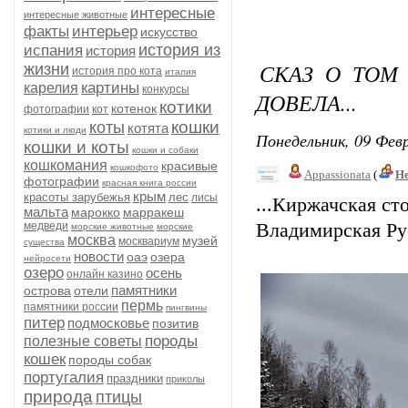
интересные
интересные животные
факты
интерьер
искусство
история из
испания
история
СКАЗ О ТОМ
жизни
история про кота
италия
картины
карелия
конкурсы
ДОВЕЛА...
котики
котенок
фотографии
кот
кошки
коты
котята
котики и люди
Понедельник, 09 Февр
кошки и коты
кошки и собаки
кошкомания
красивые
кошкофото
Appassionata
(
Не
фотографии
красная книга россии
крым
красоты зарубежья
лес
лисы
...Киржачская ст
мальта
марокко
марракеш
медведи
Владимирская Рус
морские животные
морские
москва
музей
москвариум
существа
новости
оаэ
озера
нейросети
озеро
осень
онлайн казино
памятники
острова
отели
пермь
памятники россии
пингвины
питер
подмосковье
позитив
породы
полезные советы
кошек
породы собак
португалия
праздники
приколы
природа
птицы