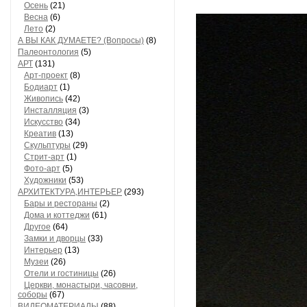
Осень
(21)
Весна
(6)
Лето
(2)
А ВЫ КАК ДУМАЕТЕ? (Вопросы)
(8)
Палеонтология
(5)
АРТ
(131)
Арт-проект
(8)
Бодиарт
(1)
Живопись
(42)
Инсталляция
(3)
Искусство
(34)
Креатив
(13)
Скульптуры
(29)
Стрит-арт
(1)
Фото-арт
(5)
Художники
(53)
АРХИТЕКТУРА,ИНТЕРЬЕР
(293)
Бары и рестораны
(2)
Дома и коттеджи
(61)
Другое
(64)
Замки и дворцы
(33)
Интерьер
(13)
Музеи
(26)
Отели и гостиницы
(26)
Церкви, монастыри, часовни,
соборы
(67)
ВИДЕОМАТЕРИАЛЫ
(88)