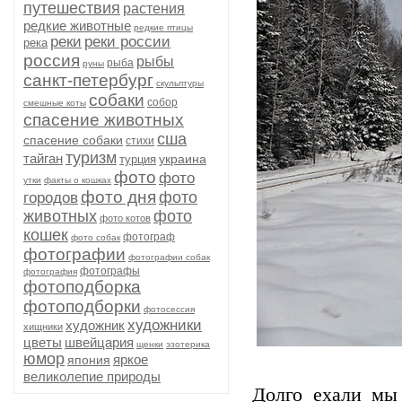
путешествия
растения
редкие животные
редкие птицы
реки
реки россии
река
россия
рыбы
рыба
руны
санкт-петербург
скульптуры
собаки
собор
смешные коты
спасение животных
сша
спасение собаки
стихи
туризм
тайган
украина
турция
фото
фото
утки
факты о кошках
фото дня
фото
городов
животных
фото
фото котов
кошек
фотограф
фото собак
фотографии
фотографии собак
фотографы
фотография
фотоподборка
фотоподборки
фотосессия
художники
художник
хищники
цветы
швейцария
щенки
эзотерика
юмор
яркое
япония
великолепие природы
Долго ехали мы