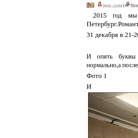
more_cveta
(
Неи
2015 год мы р
Петербург.Романт
31 декабря в 21-
И опять буквы 
нормально,а после
Фото 1
И кусоче