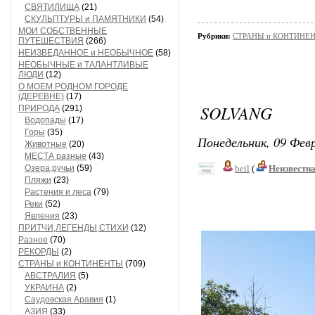
СВЯТИЛИЩА
(21)
СКУЛЬПТУРЫ и ПАМЯТНИКИ
(54)
МОИ СОБСТВЕННЫЕ
Рубрики:
СТРАНЫ и КОНТИНЕ
ПУТЕШЕСТВИЯ
(266)
НЕИЗВЕДАННОЕ и НЕОБЫЧНОЕ
(58)
НЕОБЫЧНЫЕ и ТАЛАНТЛИВЫЕ
ЛЮДИ
(12)
О МОЕМ РОДНОМ ГОРОДЕ
(ДЕРЕВНЕ)
(17)
SOLVANG
ПРИРОДА
(291)
Водопады
(17)
Горы
(35)
Понедельник, 09 Февр
Животные
(20)
МЕСТА разные
(43)
Озера,ручьи
(59)
beil
(
Неизвестн
Пляжи
(23)
Растения и леса
(79)
Реки
(52)
Явления
(23)
ПРИТЧИ,ЛЕГЕНДЫ,СТИХИ
(12)
Разное
(70)
РЕКОРДЫ
(2)
СТРАНЫ и КОНТИНЕНТЫ
(709)
АВСТРАЛИЯ
(5)
УКРАИНА
(2)
Саудовская Аравия
(1)
АЗИЯ
(33)