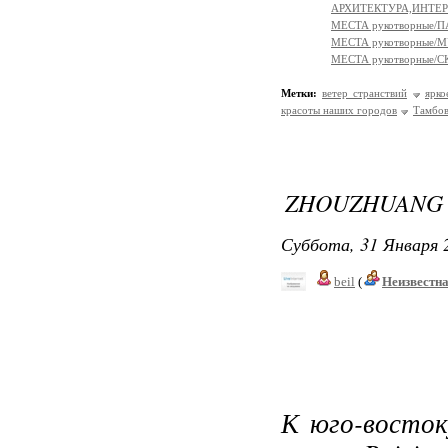
АРХИТЕКТУРА,ИНТЕРЬЕР
МЕСТА рукотворные/
МЕСТА рукотворные/
МЕСТА рукотворные
Метки:
ветер странствий
ярко
красоты наших городов
Тамбо
ZHOUZHUANG
Суббота, 31 Января 2
beil
(
Неизвестн
К юго-восток