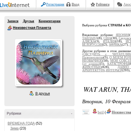
Регистрация
Вход
Рейтинги
Авос
Записи
Друзья
Комментарии
Выбрана рубрика
СТРАНЫ и К
Неизвестная Планета
Вложенные рубрики:
ЯПОНИЯ
(
ТАЙЛАНД
(8),
США
(30),
Саудовс
АЛЯСКА
(3),
ИТАЛИЯ
(18),
ИС
БЕЛОРУССИЯ
(2),
АФРИКА
(27),
Другие рубрики в этом дневник
(ОБСУДИТЬ с ЧИТАТЕЛЯМ
Палеонтология
(5),
О МОЕМ РОД
НЕОБЫЧНОЕ
(58),
МОИ СОБСТ
(от админа)
(1),
КАТАСТРОФЫ
(
ЖИВОТНЫЕ
(828),
ДАВН
АРХИТЕКТУРА,ИНТЕРЬЕР
(293)
WAT ARUN, TH
В друзья
Вторник, 10 Февраля 
beil
(
Неизвестн
Рубрики
-
ВРЕМЕНА ГОДА
(52)
Зима
(23)