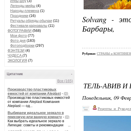
Игры,шоу
(3)
Легенды,мифы
(4)
Народы,племена
(1)
Праздники
(16)
Solvang - эт
Ритуалы,обряды,обычаи
(11)
Барбары,
Фестивали,карнавалы
(11)
ФОТОГРАФИИ
(568)
Мои фото
(77)
Фото дня
(183)
Фотоподборки
(297)
ФЭНТЕЗИ
(4)
Рубрики:
СТРАНЫ и КОНТИНЕ
ЧУДЕСА
(7)
ЭКОЛОГИЯ
(7)
Цитатник
-
Все (165)
ТЕЛЬ-АВИВ И
Производство пластиковых
емкостей от компании Aleplast
-
(0)
Понедельник, 09 Февр
Производство пластиковых емкостей
от компании Aleplast Компания
Aleplast — од...
Рецепты_и_Рукодел
Выбираем идеальное зеркало в
прихожую или ванную комнату
-
(0)
Как выбрать идеальное зеркало в
Липецке: советы и рекомендации ...