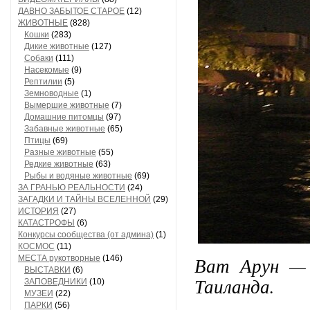
ДАВНО ЗАБЫТОЕ СТАРОЕ
(12)
ЖИВОТНЫЕ
(828)
Кошки
(283)
Дикие животные
(127)
Собаки
(111)
Насекомые
(9)
Рептилии
(5)
Земноводные
(1)
Вымершие животные
(7)
Домашние питомцы
(97)
Забавные животные
(65)
Птицы
(69)
Разные животные
(55)
Редкие животные
(63)
Рыбы и водяные животные
(69)
ЗА ГРАНЬЮ РЕАЛЬНОСТИ
(24)
ЗАГАДКИ И ТАЙНЫ ВСЕЛЕННОЙ
(29)
ИСТОРИЯ
(27)
КАТАСТРОФЫ
(6)
Конкурсы сообщества (от админа)
(1)
КОСМОС
(11)
Ват Арун — 
МЕСТА рукотворные
(146)
ВЫСТАВКИ
(6)
Таиланда.
ЗАПОВЕДНИКИ
(10)
МУЗЕИ
(22)
ПАРКИ
(56)