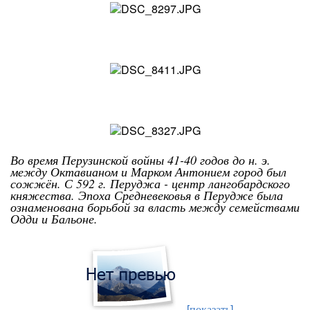
Во время Перузинской войны 41-40 годов до н. э.
между Октавианом и Марком Антонием город был
сожжён. С 592 г. Перуджа - центр лангобардского
княжества. Эпоха Средневековья в Перудже была
ознаменована борьбой за власть между семействами
Одди и Бальоне.
[показать]