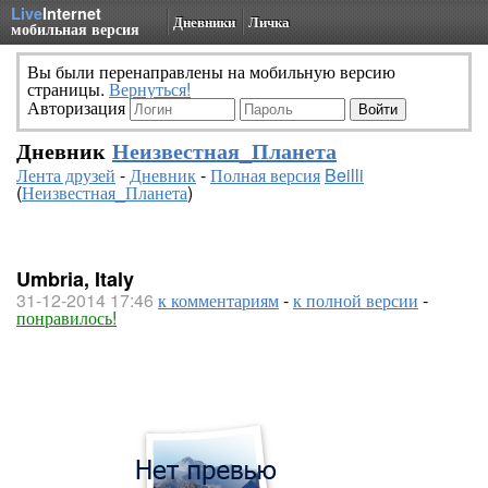
Live
Internet
Дневники
Личка
мобильная версия
Вы были перенаправлены на мобильную версию
страницы.
Вернуться!
Авторизация
Дневник
Неизвестная_Планета
Лента друзей
-
Дневник
-
Полная версия
Beilli
(
Неизвестная_Планета
)
Umbria, Italy
31-12-2014 17:46
к комментариям
-
к полной версии
-
понравилось!