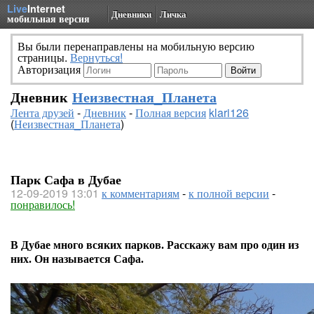
Live
Internet
Дневники
Личка
мобильная версия
Вы были перенаправлены на мобильную версию
страницы.
Вернуться!
Авторизация
Дневник
Неизвестная_Планета
Лента друзей
-
Дневник
-
Полная версия
klari126
(
Неизвестная_Планета
)
Парк Сафа в Дубае
12-09-2019 13:01
к комментариям
-
к полной версии
-
понравилось!
В Дубае много всяких парков. Расскажу вам про один из
них. Он называется Сафа.