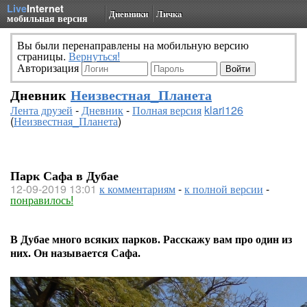
Live
Internet
Дневники
Личка
мобильная версия
Вы были перенаправлены на мобильную версию
страницы.
Вернуться!
Авторизация
Дневник
Неизвестная_Планета
Лента друзей
-
Дневник
-
Полная версия
klari126
(
Неизвестная_Планета
)
Парк Сафа в Дубае
12-09-2019 13:01
к комментариям
-
к полной версии
-
понравилось!
В Дубае много всяких парков. Расскажу вам про один из
них. Он называется Сафа.