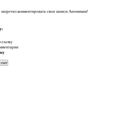
 запретил комментировать свои записи Анонимам!
у:
 ссылку
омментарии
нку