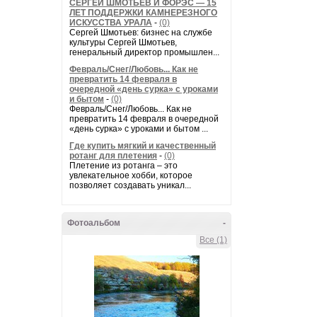
СЕРГЕЙ ШМОТЬЕВ И ФОРЭС — 15
ЛЕТ ПОДДЕРЖКИ КАМНЕРЕЗНОГО
ИСКУССТВА УРАЛА
-
(0)
Сергей Шмотьев: бизнес на службе
культуры Сергей Шмотьев,
генеральный директор промышлен...
Февраль/Снег/Любовь... Как не
превратить 14 февраля в
очередной «день сурка» с уроками
и бытом
-
(0)
Февраль/Снег/Любовь... Как не
превратить 14 февраля в очередной
«день сурка» с уроками и бытом ...
Где купить мягкий и качественный
ротанг для плетения
-
(0)
Плетение из ротанга – это
увлекательное хобби, которое
позволяет создавать уникал...
Фотоальбом
-
Все (1)