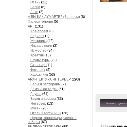
Осень
(21)
Весна
(6)
Лето
(2)
А ВЫ КАК ДУМАЕТЕ? (Вопросы)
(8)
Палеонтология
(5)
АРТ
(131)
Арт-проект
(8)
Бодиарт
(1)
Живопись
(42)
Инсталляция
(3)
Искусство
(34)
Креатив
(13)
Скульптуры
(29)
Стрит-арт
(1)
Фото-арт
(5)
Художники
(53)
АРХИТЕКТУРА,ИНТЕРЬЕР
(293)
Бары и рестораны
(2)
Дома и коттеджи
(61)
Другое
(64)
Замки и дворцы
(33)
Комментироват
Интерьер
(13)
Музеи
(26)
Отели и гостиницы
(26)
Церкви, монастыри, часовни,
соборы
(67)
Добавить комм
ВИДЕОМАТЕРИАЛЫ
(88)