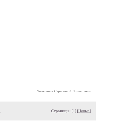
Ответить
С цитатой
В цитатник
»
Страницы:
[1] [
Новые
]