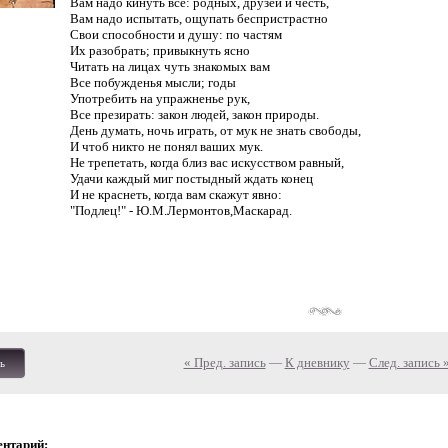
Вам надо кинуть все: родных, друзей и честь,
Вам надо испытать, ощупать беспристрастно
Свои способности и душу: по частям
Их разобрать; привыкнуть ясно
Читать на лицах чуть знакомых вам
Все побужденья мысли; годы
Употребить на упражненье рук,
Все презирать: закон людей, закон природы.
День думать, ночь играть, от мук не знать свободы,
И чтоб никто не понял ваших мук.
Не трепетать, когда близ вас искусством равный,
Удачи каждый миг постыдный ждать конец
И не краснеть, когда вам скажут явно:
"Подлец!" - Ю.М.Лермонтов,Маскарад.
« Пред. запись
—
К дневнику
—
След. запись 
ь
ентарий: