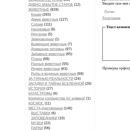
Введите свое имя и
ДАВНО ЗАБЫТОЕ СТАРОЕ
(12)
ЖИВОТНЫЕ
(828)
Кошки
(283)
Регистрация
Дикие животные
(127)
Собаки
(111)
Текст коммен
Насекомые
(9)
Рептилии
(5)
Земноводные
(1)
Вымершие животные
(7)
Домашние питомцы
(97)
Забавные животные
(65)
Птицы
(69)
Разные животные
(55)
Проверка орфог
Редкие животные
(63)
Рыбы и водяные животные
(69)
ЗА ГРАНЬЮ РЕАЛЬНОСТИ
(24)
ЗАГАДКИ И ТАЙНЫ ВСЕЛЕННОЙ
(29)
ИСТОРИЯ
(27)
КАТАСТРОФЫ
(6)
Конкурсы сообщества (от админа)
(1)
КОСМОС
(11)
МЕСТА рукотворные
(146)
ВЫСТАВКИ
(6)
ЗАПОВЕДНИКИ
(10)
МУЗЕИ
(22)
ПАРКИ
(56)