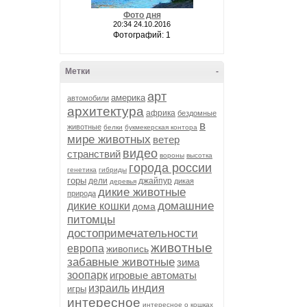
Фото дня
20:34 24.10.2016
Фотографий: 1
Метки
-
арт
америка
автомобили
архитектура
африка
бездомные
в
животные
белки
букмекерская контора
мире животных
ветер
видео
странствий
вороны
высотка
города россии
генетика
гибриды
горы
дели
джайпур
дикая
деревья
дикие животные
природа
домашние
дикие кошки
дома
питомцы
достопримечательности
животные
европа
живопись
забавные животные
зима
зоопарк
игровые автоматы
индия
израиль
игры
интересное
интересное о кошках