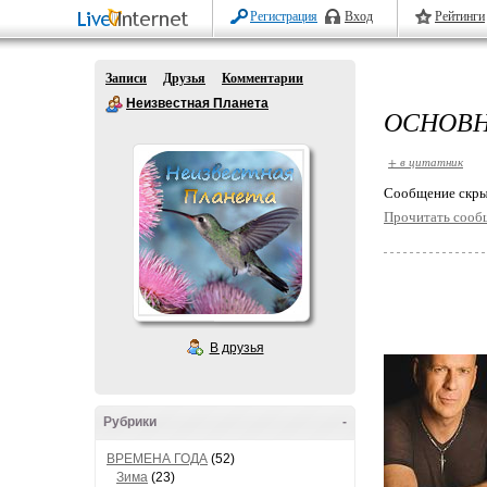
Регистрация
Вход
Рейтинги
Записи
Друзья
Комментарии
Неизвестная Планета
ОСНОВН
+ в цитатник
Cообщение скры
Прочитать сооб
В друзья
Рубрики
-
ВРЕМЕНА ГОДА
(52)
Зима
(23)