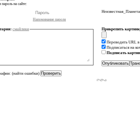
 пароль на сайте:
Неизвестная_Планета
Напоминание пароля
тария:
смайлики
Прикрепить картинк
Переводить URL в
Подписаться на к
Подписать карти
рафии: (найти ошибки)