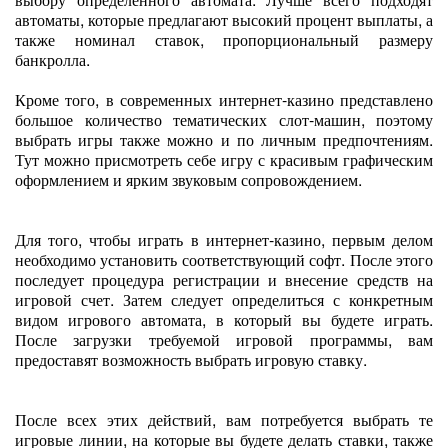
автоматы, которые предлагают высокий процент выплаты, а
также номинал ставок, пропорциональный размеру
банкролла.
Кроме того, в современных интернет-казино представлено
большое количество тематических слот-машин, поэтому
выбрать игры также можно и по личным предпочтениям.
Тут можно присмотреть себе игру с красивым графическим
оформлением и ярким звуковым сопровождением.
Для того, чтобы играть в интернет-казино, первым делом
необходимо установить соответствующий софт. После этого
последует процедура регистрации и внесение средств на
игровой счет. Затем следует определиться с конкретным
видом игрового автомата, в который вы будете играть.
После загрузки требуемой игровой программы, вам
предоставят возможность выбрать игровую ставку.
После всех этих действий, вам потребуется выбрать те
игровые линии, на которые вы будете делать ставки, также