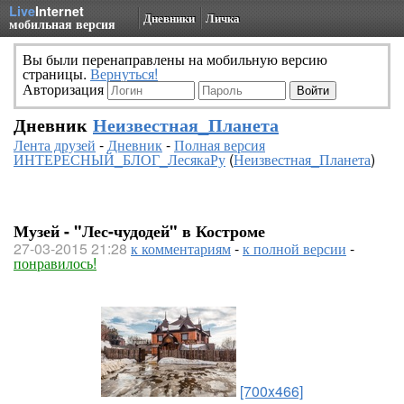
Live
Internet
Дневники
Личка
мобильная версия
Вы были перенаправлены на мобильную версию
страницы.
Вернуться!
Авторизация
Дневник
Неизвестная_Планета
Лента друзей
-
Дневник
-
Полная версия
ИНТЕРЕСНЫЙ_БЛОГ_ЛесякаРу
(
Неизвестная_Планета
)
Музей - "Лес-чудодей" в Костроме
27-03-2015 21:28
к комментариям
-
к полной версии
-
понравилось!
[700x466]