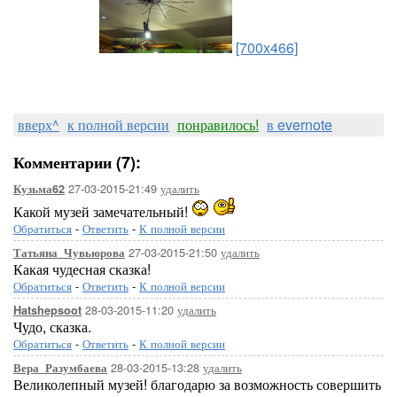
[700x466]
вверх^
к полной версии
понравилось!
в evernote
Комментарии (7):
27-03-2015-21:49
удалить
Кузьма62
Какой музей замечательный!
Обратиться
-
Ответить
-
К полной версии
27-03-2015-21:50
удалить
Татьяна_Чувьюрова
Какая чудесная сказка!
Обратиться
-
Ответить
-
К полной версии
28-03-2015-11:20
удалить
Hatshepsoot
Чудо, сказка.
Обратиться
-
Ответить
-
К полной версии
28-03-2015-13:28
удалить
Вера_Разумбаева
Великолепный музей! благодарю за возможность совершить