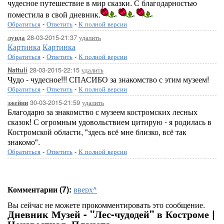
чудесное путешествие в мир сказки. С благодарностью
поместила в свой дневник.
Обратиться
-
Ответить
-
К полной версии
28-03-2015-21:37
удалить
луида
Картинка
Картинка
Обратиться
-
Ответить
-
К полной версии
28-03-2015-22:15
удалить
Nattuli
Чудо - чудесное!!! СПАСИБО за знакомство с этим музеем!
Обратиться
-
Ответить
-
К полной версии
30-03-2015-21:59
удалить
эжейни
Благодарю за знакомство с музеем костромских лесных
сказок! С огромным удовольствием цитирую - я родилась в
Костромской области, "здесь всё мне близко, всё так
знакомо".
Обратиться
-
Ответить
-
К полной версии
Комментарии (7):
вверх^
Вы сейчас не можете прокомментировать это сообщение.
Дневник Музей - "Лес-чудодей" в Костроме |
Неизвестная_Планета -