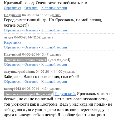
Красивый город. Очень хочется побывать там.
Обратиться
-
Ответить
-
К полной версии
04-06-2014-11:20
удалить
Падунский
Город симпатичный, да. Но Ярославль, на мой взгляд,
богаче будет))
Обратиться
-
Ответить
-
К полной версии
04-06-2014-12:52
удалить
луида
Картинка
Обратиться
-
Ответить
-
К полной версии
04-06-2014-13:47
удалить
Падунский
гран мерси))
Ответ на комментарий луида
#
Обратиться
-
Ответить
-
К полной версии
04-06-2014-14:00
удалить
дедушка-разбойник
Забираю с Вашего позволения, спасибо!!!
Обратиться
-
Ответить
-
К полной версии
04-06-2014-14:34
удалить
sanny1963
Падунский
, Ярославль может и
Ответ на комментарий Падунский
#
богаче , но он не понятный, нет в нем организованности,
той уютности как в Костроме! Ведь у нас куда ни пойди- не
заблудишся , все улицы рано или поздно, перетекая друг в
друга приведут тебя в центр! Я вообще фанат и патриот