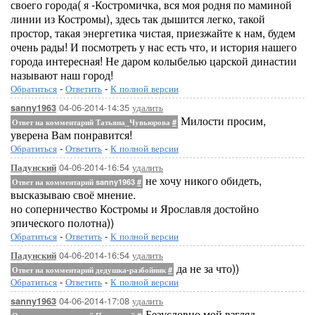
своего города( я -Костромичка, вся моя родня по маминой
линии из Костромы), здесь так дышится легко, такой
простор, такая энергетика чистая, приезжайте к нам, будем
очень рады! И посмотреть у нас есть что, и история нашего
города интересная! Не даром колыбелью царской династии
называют наш город!
Обратиться
-
Ответить
-
К полной версии
04-06-2014-14:35
удалить
sanny1963
Милости просим,
Ответ на комментарий Татьяна_Чувьюрова
#
уверена Вам понравится!
Обратиться
-
Ответить
-
К полной версии
04-06-2014-16:54
удалить
Падунский
не хочу никого обидеть,
Ответ на комментарий sanny1963
#
высказываю своё мнение.
но соперничество Костромы и Ярославля достойно
эпического полотна))
Обратиться
-
Ответить
-
К полной версии
04-06-2014-16:54
удалить
Падунский
да не за что))
Ответ на комментарий дедушка-разбойник
#
Обратиться
-
Ответить
-
К полной версии
04-06-2014-17:08
удалить
sanny1963
Безусловно мой взгляд