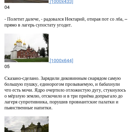
[1000x433]
04
- Полетит далече, - радовался Нектарий, отирая пот со лба, –
прямо в лагерь супостату угодит.
[1000x644]
05
Сказано-сделано. Зарядили диковинным снарядом самую
большую пушку, единорогом прозываемую, и бабахнули
что есть мочи. Ядро очертило отложистую дугу, стукнулось
о мёрзлую землю, отскочило и в три приёма допрыгало до
лагеря супротивника, порушив провиантские палатки и
пьянственные напитки.