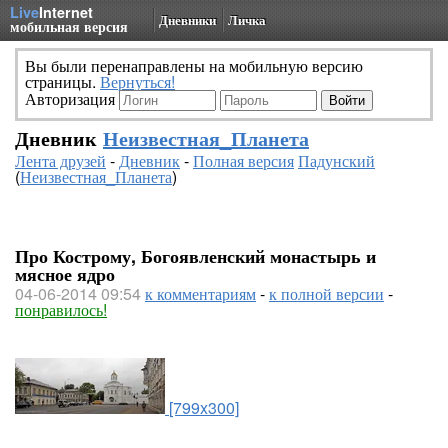
Live
Internet
Дневники
Личка
мобильная версия
Вы были перенаправлены на мобильную версию
страницы.
Вернуться!
Авторизация
Дневник
Неизвестная_Планета
Лента друзей
-
Дневник
-
Полная версия
Падунский
(
Неизвестная_Планета
)
Про Кострому, Богоявленский монастырь и
мясное ядро
04-06-2014 09:54
к комментариям
-
к полной версии
-
понравилось!
[799x300]