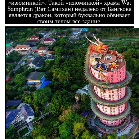
«изюминкой». Такой «изюминкой» храма Wat
Samphran (Ват Сампхан) недалеко от Бангкока
является дракон, который буквально обвивает
своим телом все здание.