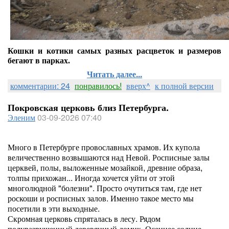
Кошки и котики самых разных расцветок и размеров
бегают в парках.
Читать далее...
комментарии: 24
понравилось!
вверх^
к полной версии
Покровская церковь близ Петербурга.
Эленим
03-09-2026 07:40
Много в Петербурге провославных храмов. Их купола
величественно возвышаются над Невой. Росписные залы
церквей, полы, выложенные мозайкой, древние образа,
толпы прихожан... Иногда хочется уйти от этой
многолюдной "болезни". Просто очутиться там, где нет
роскоши и росписных залов. Именно такое место мы
посетили в эти выходные.
Скромная церковь спряталась в лесу. Рядом
полуразрушенный деревянный домик. Осеннее солнце.