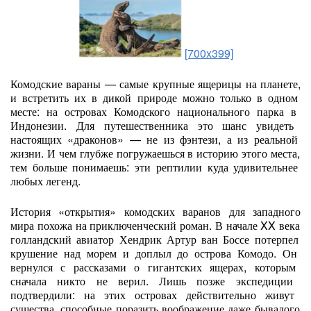
[700x399]
Комодские
вараны
— самые
крупные
ящерицы
на
планете,
и
встретить
их
в
дикой
природе
можно
только
в
одном
месте:
на
островах
Комодского
национального
парка
в
Индонезии.
Для
путешественника
это
шанс
увидеть
настоящих
«драконов»
— не
из
фэнтези,
а
из
реальной
жизни.
И
чем
глубже
погружаешься
в
историю
этого
места,
тем
больше
понимаешь:
эти
рептилии
куда
удивительнее
любых
легенд.
История
«открытия»
комодских
варанов
для
западного
мира
похожа
на
приключенческий
роман.
В
начале
XX
века
голландский
авиатор
Хендрик
Артур
ван
Боссе
потерпел
крушение
над
морем
и
доплыл
до
острова
Комодо.
Он
вернулся
с
рассказами
о
гигантских
ящерах,
которым
сначала
никто
не
верил.
Лишь
позже
экспедиции
подтвердили:
на
этих
островах
действительно
живут
существа,
способные
поразить
воображение
даже
бывалого