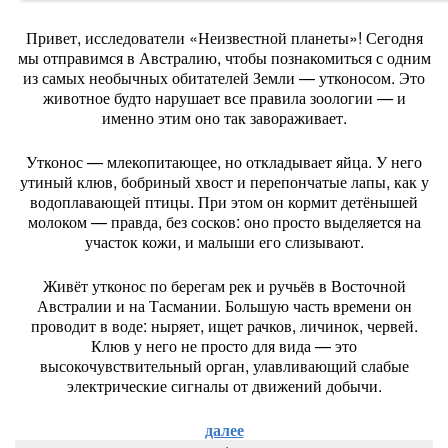
Привет,
исследователи
«Неизвестной
планеты»!
Сегодня
мы
отправимся
в
Австралию,
чтобы
познакомиться
с
одним
из
самых
необычных
обитателей
Земли
— утконосом.
Это
животное
будто
нарушает
все
правила
зоологии
— и
именно
этим
оно
так
завораживает.
Утконос
— млекопитающее,
но
откладывает
яйца.
У
него
утиный
клюв,
бобриный
хвост
и
перепончатые
лапы,
как
у
водоплавающей
птицы.
При
этом
он
кормит
детёнышей
молоком
— правда,
без
сосков:
оно
просто
выделяется
на
участок
кожи,
и
малыши
его
слизывают.
Живёт
утконос
по
берегам
рек
и
ручьёв
в
Восточной
Австралии
и
на
Тасмании.
Большую
часть
времени
он
проводит
в
воде:
ныряет,
ищет
рачков,
личинок,
червей.
Клюв
у
него
не
просто
для
вида
— это
высокочувствительный
орган,
улавливающий
слабые
электрические
сигналы
от
движений
добычи.
далее