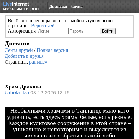
Live
Internet
Дневники
Личка
мобильная версия
Вы были перенаправлены на мобильную версию
страницы.
Вернуться!
Авторизация
Дневник
Лента друзей
/
Полная версия
Добавить в друзья
Страницы:
раньше»
Храм Дракона
babeta-liza
08-12-2026 13:15
Необычными храмами в Таиланде мало кого
удивишь, есть здесь храмы белые, есть резные.
Каждое культовое сооружение в этой стране –
уникально и неповторимо и выделяется из
числа своих собратьев какой-либо