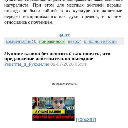
натуралиста.
При
этом
для
местных
жителей
вараны
никогда
не
были
тайной:
в
их
культуре
эти
животные
нередко
воспринимались
как
духи
предков,
и
к
ним
относились
с
почтением.
далее
комментарии: 0
понравилось!
вверх^
к полной версии
Лучшие казино без депозита: как понять, что
предложение действительно выгодное
Рецепты_и_Рукоделие
02-07-2026 05:34
[700x397]