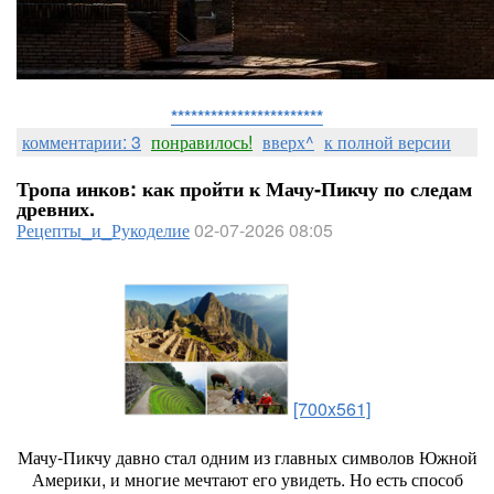
***********************
комментарии: 3
понравилось!
вверх^
к полной версии
Тропа инков: как пройти к Мачу‑Пикчу по следам
древних.
Рецепты_и_Рукоделие
02-07-2026 08:05
[700x561]
Мачу‑Пикчу
давно
стал
одним
из
главных
символов
Южной
Америки,
и
многие
мечтают
его
увидеть.
Но
есть
способ