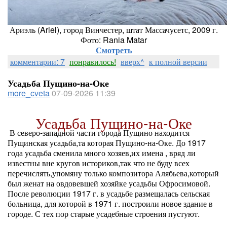
Ариэль (Ariel), город Винчестер, штат Массачусетс, 2009 г.
Фото: Rania Matar
Смотреть
комментарии: 7
понравилось!
вверх^
к полной версии
Усадьба Пущино-на-Оке
more_cveta
07-09-2026 11:39
Усадьба Пущино-на-Оке
В северо-западной части города Пущино находится
Пущинская усадьба,та которая Пущино-на-Оке. До 1917
года усадьба сменила много хозяев,их имена , вряд ли
известны вне кругов историков,так что не буду всех
перечислять,упомяну только композитора Алябьева,который
был женат на овдовевшей хозяйке усадьбы Офросимовой.
После революции 1917 г. в усадьбе размещалась сельская
больница, для которой в 1971 г. построили новое здание в
городе. С тех пор старые усадебные строения пустуют.