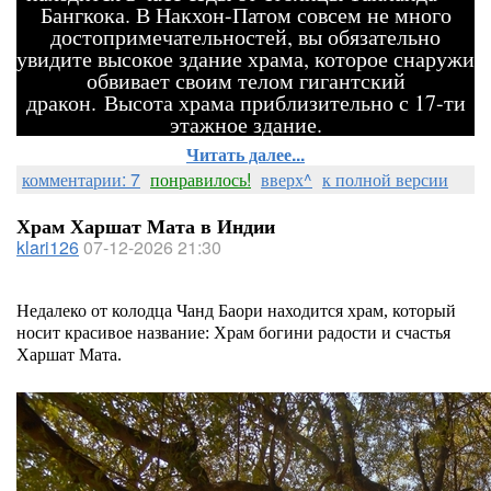
Бангкока. В Накхон-Патом совсем не много
достопримечательностей, вы обязательно
увидите высокое здание храма, которое снаружи
обвивает своим телом гигантский
дракон. Высота храма приблизительно с 17-ти
этажное здание.
Читать далее...
комментарии: 7
понравилось!
вверх^
к полной версии
Храм Харшат Мата в Индии
klari126
07-12-2026 21:30
Недалеко от колодца Чанд Баори находится храм, который
носит красивое название: Храм богини радости и счастья
Харшат Мата.