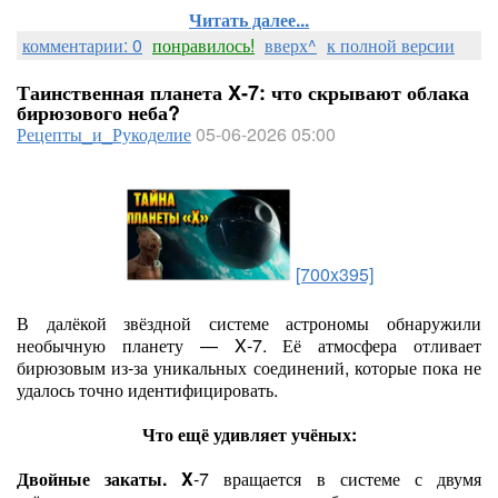
Читать далее...
комментарии: 0
понравилось!
вверх^
к полной версии
Таинственная планета X‑7: что скрывают облака
бирюзового неба?
Рецепты_и_Рукоделие
05-06-2026 05:00
[700x395]
В далёкой звёздной системе астрономы обнаружили
необычную планету — X‑7. Её атмосфера отливает
бирюзовым из‑за уникальных соединений, которые пока не
удалось точно идентифицировать.
Что ещё удивляет учёных:
Двойные закаты. X
‑7 вращается в системе с двумя