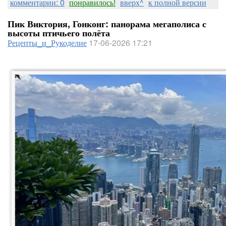
комментарии: 0
понравилось!
вверх^
к полной версии
Пик Виктория, Гонконг: панорама мегаполиса с
высоты птичьего полёта
Рецепты_и_Рукоделие
17-06-2026 17:21