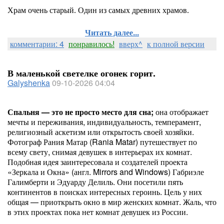
Храм очень старый. Один из самых древних храмов.
Читать далее...
комментарии: 4
понравилось!
вверх^
к полной версии
В маленькой светелке огонек горит.
Galyshenka
09-10-2026 04:04
Спальня — это не просто место для сна;
она отображает
мечты и переживания, индивидуальность, темперамент,
религиозный аскетизм или открытость своей хозяйки.
Фотограф Рания Матар (Rania Matar) путешествует по
всему свету, снимая девушек в интерьерах их комнат.
Подобная идея заинтересовала и создателей проекта
«Зеркала и Окна» (англ. Mirrors and Windows) Габриэле
Галимберти и Эдуарду Делиль. Они посетили пять
континентов в поисках интересных героинь. Цель у них
общая — приоткрыть окно в мир женских комнат. Жаль, что
в этих проектах пока нет комнат девушек из России.