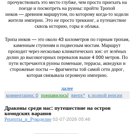
прочувствовать
это
место
глубже,
чем
просто
приехать
на
поезде
и
посмотреть
на
руины:
пройти
Тропой
инков
— древним
маршрутом,
по
которому
когда‑то
ходили
жители
империи.
Это
не
просто
треккинг,
а
путешествие
сквозь
историю,
горы
и
облака.
Тропа
инков
— это
около
43
километров
по
горным
тропам,
каменным
ступеням
и
подвесным
мостам.
Маршрут
проходит
через
несколько
климатических
зон:
от
зелёных
долин
до
высокогорных
перевалов
выше
4
000
метров.
По
пути
встречаются
руины
поменьше,
террасы,
акведуки
и
сторожевые
посты
— фрагменты
той
самой
сети
дорог,
которая
связывала
огромную
империю.
далее
комментарии: 0
понравилось!
вверх^
к полной версии
Драконы среди нас: путешествие на остров
комодских варанов
Рецепты_и_Рукоделие
02-07-2026 05:46