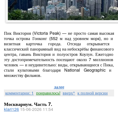
Пик
Виктория
(Victoria
Peak)
— не
просто
самая
высокая
точка
острова
Гонконг
(552
м
над
уровнем
моря),
но
и
визитная
карточка
города.
Отсюда
открывается
классический
панорамный
вид
на
небоскрёбы
финансового
центра,
гавань
Виктория
и
полуостров
Коулун.
Ежегодно
эту
достопримечательность
посещают
около
7
миллионов
человек
— и
неудивительно:
виды,
открывающиеся
с
Пика,
стали
культовыми
благодаря
National
Geographic
и
множеству
фильмов.
далее
комментарии: 1
понравилось!
вверх^
к полной версии
Москвариум. Часть 7.
klari126
15-06-2026 11:54