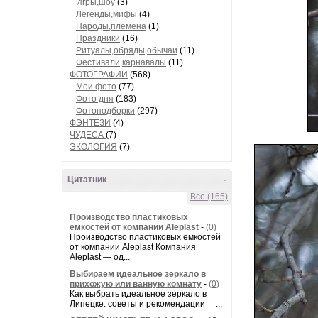
Игры,шоу
(3)
Легенды,мифы
(4)
Народы,племена
(1)
Праздники
(16)
Ритуалы,обряды,обычаи
(11)
Фестивали,карнавалы
(11)
ФОТОГРАФИИ
(568)
Мои фото
(77)
Фото дня
(183)
Фотоподборки
(297)
ФЭНТЕЗИ
(4)
ЧУДЕСА
(7)
ЭКОЛОГИЯ
(7)
Цитатник
-
Все (165)
Производство пластиковых
емкостей от компании Aleplast
-
(0)
Производство пластиковых емкостей
от компании Aleplast Компания
Aleplast — од...
Выбираем идеальное зеркало в
прихожую или ванную комнату
-
(0)
Как выбрать идеальное зеркало в
Липецке: советы и рекомендации ...