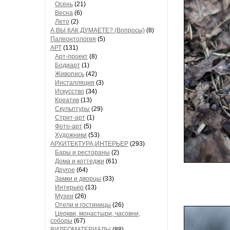
Осень
(21)
Весна
(6)
Лето
(2)
А ВЫ КАК ДУМАЕТЕ? (Вопросы)
(8)
Палеонтология
(5)
АРТ
(131)
Арт-проект
(8)
Бодиарт
(1)
Живопись
(42)
Инсталляция
(3)
Искусство
(34)
Креатив
(13)
Скульптуры
(29)
Стрит-арт
(1)
Фото-арт
(5)
Художники
(53)
АРХИТЕКТУРА,ИНТЕРЬЕР
(293)
Бары и рестораны
(2)
Дома и коттеджи
(61)
Другое
(64)
Замки и дворцы
(33)
Интерьер
(13)
Музеи
(26)
Отели и гостиницы
(26)
Церкви, монастыри, часовни,
соборы
(67)
ВИДЕОМАТЕРИАЛЫ
(88)