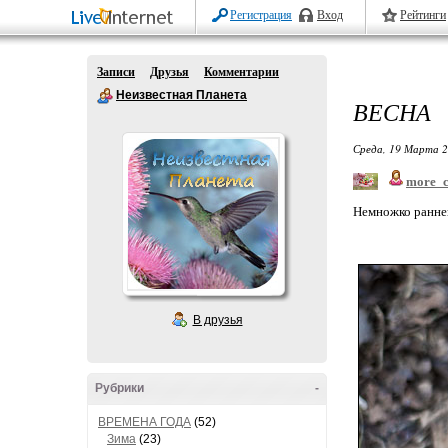
Регистрация
Вход
Рейтинги
Записи
Друзья
Комментарии
Неизвестная Планета
ВЕСНА
Среда, 19 Марта 2
more_c
Немножко раннев
В друзья
Рубрики
-
ВРЕМЕНА ГОДА
(52)
Зима
(23)