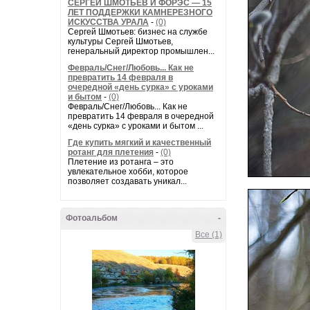
СЕРГЕЙ ШМОТЬЕВ И ФОРЭС — 15
ЛЕТ ПОДДЕРЖКИ КАМНЕРЕЗНОГО
ИСКУССТВА УРАЛА
-
(0)
Сергей Шмотьев: бизнес на службе
культуры Сергей Шмотьев,
генеральный директор промышлен...
Февраль/Снег/Любовь... Как не
превратить 14 февраля в
очередной «день сурка» с уроками
и бытом
-
(0)
Февраль/Снег/Любовь... Как не
превратить 14 февраля в очередной
«день сурка» с уроками и бытом ...
Где купить мягкий и качественный
ротанг для плетения
-
(0)
Плетение из ротанга – это
увлекательное хобби, которое
позволяет создавать уникал...
Фотоальбом
-
Все (1)