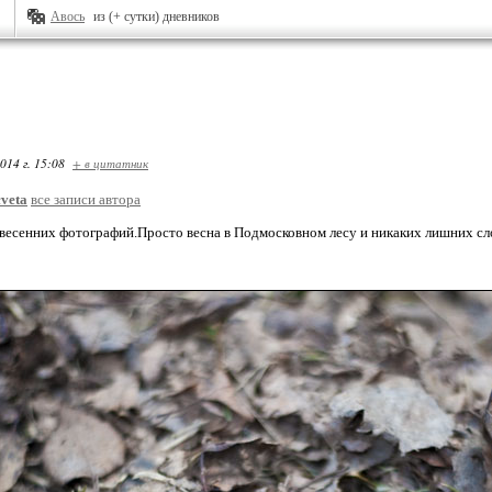
Авось
из (+ сутки) дневников
014 г. 15:08
+ в цитатник
veta
все записи автора
есенних фотографий.Просто весна в Подмосковном лесу и никаких лишних сл