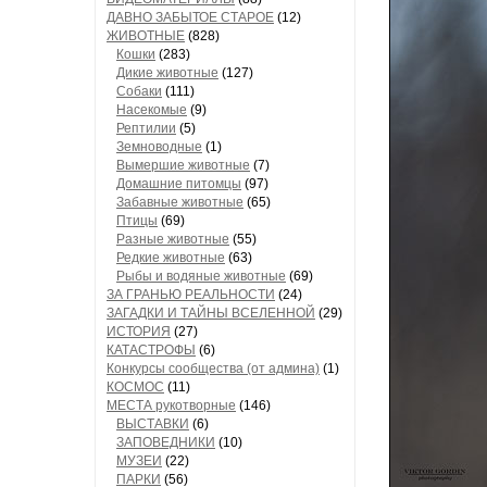
ДАВНО ЗАБЫТОЕ СТАРОЕ
(12)
ЖИВОТНЫЕ
(828)
Кошки
(283)
Дикие животные
(127)
Собаки
(111)
Насекомые
(9)
Рептилии
(5)
Земноводные
(1)
Вымершие животные
(7)
Домашние питомцы
(97)
Забавные животные
(65)
Птицы
(69)
Разные животные
(55)
Редкие животные
(63)
Рыбы и водяные животные
(69)
ЗА ГРАНЬЮ РЕАЛЬНОСТИ
(24)
ЗАГАДКИ И ТАЙНЫ ВСЕЛЕННОЙ
(29)
ИСТОРИЯ
(27)
КАТАСТРОФЫ
(6)
Конкурсы сообщества (от админа)
(1)
КОСМОС
(11)
МЕСТА рукотворные
(146)
ВЫСТАВКИ
(6)
ЗАПОВЕДНИКИ
(10)
МУЗЕИ
(22)
ПАРКИ
(56)