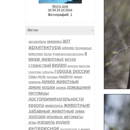
Фото дня
20:34 24.10.2016
Фотографий: 1
Метки
-
арт
америка
автомобили
архитектура
африка
бездомные
в
животные
белки
букмекерская контора
мире животных
ветер
видео
странствий
вороны
высотка
города россии
генетика
гибриды
горы
дели
джайпур
дикая
деревья
дикие животные
природа
домашние
дикие кошки
дома
питомцы
достопримечательности
животные
европа
живопись
забавные животные
зима
зоопарк
игровые автоматы
индия
израиль
игры
интересное
интересное о кошках