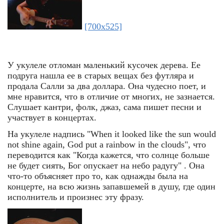
[700x525]
У укулеле отломан маленький кусочек дерева. Ее
подруга нашла ее в старых вещах без футляра и
продала Салли за два доллара. Она чудесно поет, и
мне нравится, что в отличие от многих, не зазнается.
Слушает кантри, фолк, джаз, сама пишет песни и
участвует в концертах.
На укулеле надпись "When it looked like the sun would
not shine again, God put a rainbow in the clouds", что
переводится как "Когда кажется, что солнце больше
не будет сиять, Бог опускает на небо радугу" . Она
что-то объясняет про то, как однажды была на
концерте, на всю жизнь запавшемей в душу, где один
исполнитель и произнес эту фразу.