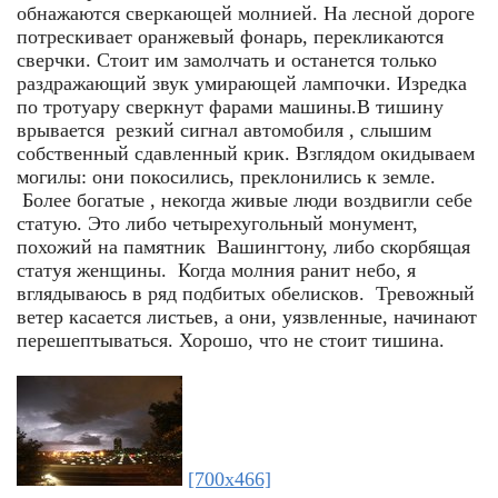
обнажаются сверкающей молнией. На лесной дороге
потрескивает оранжевый фонарь, перекликаются
сверчки. Стоит им замолчать и останется только
раздражающий звук умирающей лампочки. Изредка
по тротуару сверкнут фарами машины.В тишину
врывается резкий сигнал автомобиля , слышим
собственный сдавленный крик. Взглядом окидываем
могилы: они покосились, преклонились к земле.
Более богатые , некогда живые люди воздвигли себе
статую. Это либо четырехугольный монумент,
похожий на памятник Вашингтону, либо скорбящая
статуя женщины. Когда молния ранит небо, я
вглядываюсь в ряд подбитых обелисков. Тревожный
ветер касается листьев, а они, уязвленные, начинают
перешептываться. Хорошо, что не стоит тишина.
[700x466]