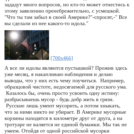
зададут много вопросов, но кто-то может отнестись к
этому заявлению пренебрежительно, с усмешкой.
"Что ты там забыл в своей Америке?"-спросят,-" Все
вы сделали из нее какого-то идола."
[700x466]
А все ли идолы являются пустышкой? Прожив здесь
уже месяц, я накапливаю наблюдения и делаю
выводы, что у них есть чему поучиться. Например,
образцовой чистоте, недосягаемой для русского ума.
Казалось бы, очень просто усвоить одну истину:
разбрасываешь мусор - будь добр жить в грязи.
Русские лишь умеют мусорить, а потом хныкать,
что за ними никто не убирает. В Америке мусорные
корзины находятся в километре друг от друга, а на
тротуаре не валяется не единой бумажки. Мы так не
умеем. Отойдя от одной российской мусорки