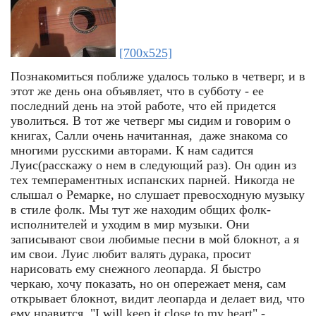
[700x525]
Познакомиться поближе удалось только в четверг, и в
этот же день она объявляет, что в субботу - ее
последний день на этой работе, что ей придется
уволиться. В тот же четверг мы сидим и говорим о
книгах, Салли очень начитанная, даже знакома со
многими русскими авторами. К нам садится
Луис(расскажу о нем в следующий раз). Он один из
тех темпераментных испанских парней. Никогда не
слышал о Ремарке, но слушает превосходную музыку
в стиле фолк. Мы тут же находим общих фолк-
исполнителей и уходим в мир музыки. Они
записывают свои любимые песни в мой блокнот, а я
им свои. Луис любит валять дурака, просит
нарисовать ему снежного леопарда. Я быстро
черкаю, хочу показать, но он опережает меня, сам
открывает блокнот, видит леопарда и делает вид, что
ему нравится. "I will keep it close to my heart",-