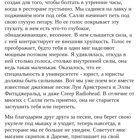
создан для того, чтобы болтать в утренние часы,
когда в ресторане пустынно. Мы садимся на лавку и
поджимаем ноги под себя. Салли начинает петь под
свою глухую гитару. Но ее голос покрывает эту
глухоту, в нем есть что-то глубокое,
обнадеживающее, весеннее. В нем слышится сила, а
с ней контрастирует ее внешняя хрупкость. Голос ее
преображает, будто тебя в один миг наделяют
мощным потоком энергии. Я удивлялась, откуда в
ней столько голоса, столько внутренней силы, она
ведь такая маленькая. Оказалось, что ее
специальность в университете - юрист, а юристы
должны быть сильными. Вот мы уже поем все вместе
известные джазовые песни Луи Армстронга и Эллы
Фитцджеральд, и даже Creep Radiohead. В отличие от
многих с Салли петь приятно, она не старается
заглушить тебя или перепеть.
Мы благодарим друг друга за песни, она берет свою
укулеле под мышку и уходит, теперь навсегда, в
ресторане мы ее больше не увидим. Советует мне
магазин скрипок в Дареме, приглашает на свой