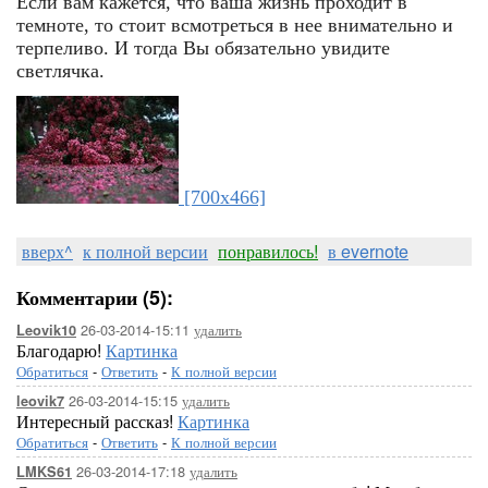
Если вам кажется, что ваша жизнь проходит в
темноте, то стоит всмотреться в нее внимательно и
терпеливо. И тогда Вы обязательно увидите
светлячка.
[700x466]
вверх^
к полной версии
понравилось!
в evernote
Комментарии (5):
26-03-2014-15:11
удалить
Leovik10
Благодарю!
Картинка
Обратиться
-
Ответить
-
К полной версии
26-03-2014-15:15
удалить
leovik7
Интересный рассказ!
Картинка
Обратиться
-
Ответить
-
К полной версии
26-03-2014-17:18
удалить
LMKS61