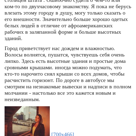
столицей штата . Ошибочно судить о чем-то или
ком-то по двухчасовому знакомству. Я пока не берусь
влезать этому городу в душу, могу только сказать о
его внешности. Значительно больше хорошо одетых
белых людей в отличие от афроамериканских
рабочих в заляпанной форме и больше высотных
зданий.
Город приветствует нас дождем и влажностью.
Волосы волнятся, пушатся, чувствуешь себя очень
липко. Здесь есть высотные здания и простые дома
сровными крышами. иногда можно подумать, что
кто-то нарочито снял крыши со всех домов, чтобы
расчистить горизонт. По дороге в автобусе мы
смотрим на незнакомые вывески и надписи в полном
молчании - настолько все это кажется новым и
неизведанным.
[700x466]