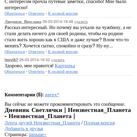
С интересом прочла путевые заметки, спасибо! Мне было
интересно!
Обратиться
-
Ответить
-
К полной версии
26-03-2014-18:48
удалить
Людмила_Ярослава
Рассказ интересный. Но почему вы уехали на чужбину, а не
стали делать ничего для своей родины, чтобы на родине
стало жить хорошо как в США и даже лучше? Влом что-то
менять? Хочется сытно, спокойно и сразу? Ну-ну...
Обратиться
-
Ответить
-
К полной версии
26-03-2014-19:32
удалить
leovik7
Здорово, мне нравится!
Картинка
Обратиться
-
Ответить
-
К полной версии
Комментарии (5):
вверх^
Вы сейчас не можете прокомментировать это сообщение.
Дневник Светлячки | Неизвестная_Планета
- Неизвестная_Планета |
Лента друзей Неизвестная_Планета
/
Полная версия
Добавить в друзья
Страницы:
раньше»