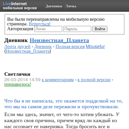
Live
Internet
Дневники
Личка
мобильная версия
Вы были перенаправлены на мобильную версию
страницы.
Вернуться!
Авторизация
Дневник
Неизвестная_Планета
Лента друзей
-
Дневник
-
Полная версия
Mousefur
(
Неизвестная_Планета
)
Светлячки
26-03-2014 14:59
к комментариям
-
к полной версии
-
понравилось!
Что бы я не написала, это окажется подделкой на то,
что мы на самом деле пережили и прочувствовали.
Если мы здесь, значит, от чего-то хотим убежать. У
каждого своя причина, причем вряд ли каждый из
нас осознает ее наверняка. Тогда бросить все и