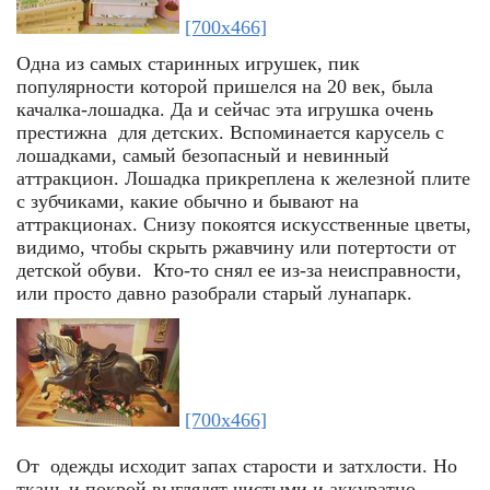
[700x466]
Одна из самых старинных игрушек, пик
популярности которой пришелся на 20 век, была
качалка-лошадка. Да и сейчас эта игрушка очень
престижна для детских. Вспоминается карусель с
лошадками, самый безопасный и невинный
аттракцион. Лошадка прикреплена к железной плите
с зубчиками, какие обычно и бывают на
аттракционах. Снизу покоятся искусственные цветы,
видимо, чтобы скрыть ржавчину или потертости от
детской обуви. Кто-то снял ее из-за неисправности,
или просто давно разобрали старый лунапарк.
[700x466]
От одежды исходит запах старости и затхлости. Но
ткань и покрой выглядят чистыми и аккуратно