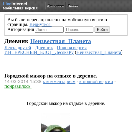
Live
Internet
Дневники
Личка
мобильная версия
Вы были перенаправлены на мобильную версию
страницы.
Вернуться!
Авторизация
Дневник
Неизвестная_Планета
Лента друзей
-
Дневник
-
Полная версия
ИНТЕРЕСНЫЙ_БЛОГ_ЛесякаРу
(
Неизвестная_Планета
)
Городской мажор на отдыхе в деревне.
14-03-2014 15:38
к комментариям
-
к полной версии
-
понравилось!
Городской мажор на отдыхе в деревне.