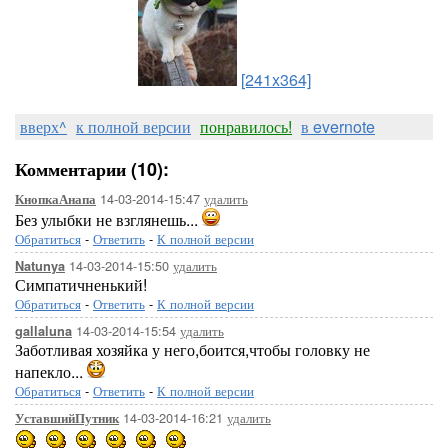
[241x364]
вверх^
к полной версии
понравилось!
в evernote
Комментарии (10):
14-03-2014-15:47
удалить
КнопкаАнапа
Без улыбки не взглянешь...
Обратиться
-
Ответить
-
К полной версии
14-03-2014-15:50
удалить
Natunya
Симпатичненький!
Обратиться
-
Ответить
-
К полной версии
14-03-2014-15:54
удалить
gallaluna
Заботливая хозяйка у него,боится,чтобы головку не
напекло...
Обратиться
-
Ответить
-
К полной версии
14-03-2014-16:21
удалить
УставшийПутник