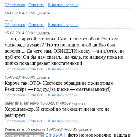
Обратиться
-
Ответить
-
К полной версии
14-03-2014-23:53
удалить
......
Обратиться
-
Ответить
-
К полной версии
15-03-2014-00:01
удалить
.... но, с другой стороны, Сам-то он что обо всём этом
маскараде думает? Что-то не видно, чтоб шибко был
доволен....Да чего там, ОБИДЕЛИ киску —ни зАчто, ни
прОчто! Он бы нам сказал... да жаль, по нашему пока не
шибко пока шпрехает хвостатенький
Обратиться
-
Ответить
-
К полной версии
15-03-2014-00:03
удалить
Короче так: ЭТО- Жестокое обращение с животным!
Режиссёра — под суд! (а киске — сметаны миску!)
Обратиться
-
Ответить
-
К полной версии
15-03-2014-00:09
удалить
valentina_ishenko
Хорош мажор. И спокойно так сидит ни на что не
реагирует.
Обратиться
-
Ответить
-
К полной версии
15-03-2014-00:35
удалить
Рецепты_и_Рукоделие
Sirius-A1
, фото не мое конечно, нашла в
Ответ на комментарий
#