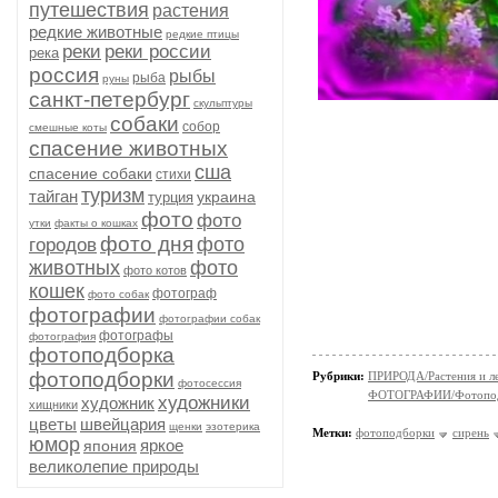
путешествия
растения
редкие животные
редкие птицы
реки
реки россии
река
россия
рыбы
рыба
руны
санкт-петербург
скульптуры
собаки
собор
смешные коты
спасение животных
сша
спасение собаки
стихи
туризм
тайган
украина
турция
фото
фото
утки
факты о кошках
фото дня
фото
городов
животных
фото
фото котов
кошек
фотограф
фото собак
фотографии
фотографии собак
фотографы
фотография
фотоподборка
фотоподборки
Рубрики:
ПРИРОДА/Растения и л
фотосессия
ФОТОГРАФИИ/Фотопо
художники
художник
хищники
цветы
швейцария
щенки
эзотерика
Метки:
фотоподборки
сирень
юмор
яркое
япония
великолепие природы