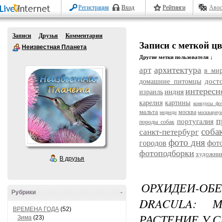
Регистрация
Вход
Рейтинги
Авос
Записи
Друзья
Комментарии
Записи с меткой ц
Неизвестная Планета
Другие метки пользователя ↓
архитектура
арт
в ми
дост
домашние питомцы
интересн
индия
израиль
карелия
картины
конкурсы фо
мальта
москва
медведи
москвариу
п
португалия
породы собак
соба
санкт-петербург
фото дня
городов
фот
фотоподборки
художни
В друзья
ОРХИДЕИ-О
Рубрики
-
DRACULA: 
ВРЕМЕНА ГОДА
(52)
РАСТЕНИЕ У 
Зима
(23)