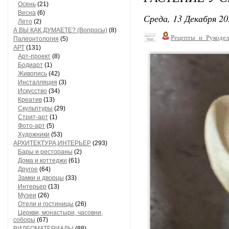
Осень
(21)
Весна
(6)
Среда, 13 Декабря 20
Лето
(2)
А ВЫ КАК ДУМАЕТЕ? (Вопросы)
(8)
Рецепты_и_Рукодел
Палеонтология
(5)
АРТ
(131)
Арт-проект
(8)
Бодиарт
(1)
Живопись
(42)
Инсталляция
(3)
Искусство
(34)
Креатив
(13)
Скульптуры
(29)
Стрит-арт
(1)
Фото-арт
(5)
Художники
(53)
АРХИТЕКТУРА,ИНТЕРЬЕР
(293)
Бары и рестораны
(2)
Дома и коттеджи
(61)
Другое
(64)
Замки и дворцы
(33)
Интерьер
(13)
Музеи
(26)
Отели и гостиницы
(26)
Церкви, монастыри, часовни,
соборы
(67)
ВИДЕОМАТЕРИАЛЫ
(88)