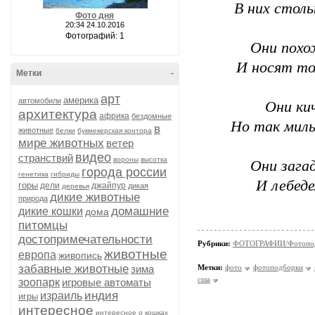
В них столь
Фото дня
20:34 24.10.2016
Фотографий: 1
Они похож
И носят тол
Метки
-
арт
америка
автомобили
Они кич
архитектура
африка
бездомные
Но так милы
в
животные
белки
букмекерская контора
мире животных
ветер
видео
странствий
вороны
высотка
Они загад
города россии
генетика
гибриды
И лебеде
горы
дели
джайпур
дикая
деревья
дикие животные
природа
домашние
дикие кошки
дома
питомцы
достопримечательности
Рубрики:
ФОТОГРАФИИ/Фотопо
животные
европа
живопись
забавные животные
зима
Метки:
фото
фотоподборки
сша
зоопарк
игровые автоматы
индия
израиль
игры
интересное
интересное о кошках