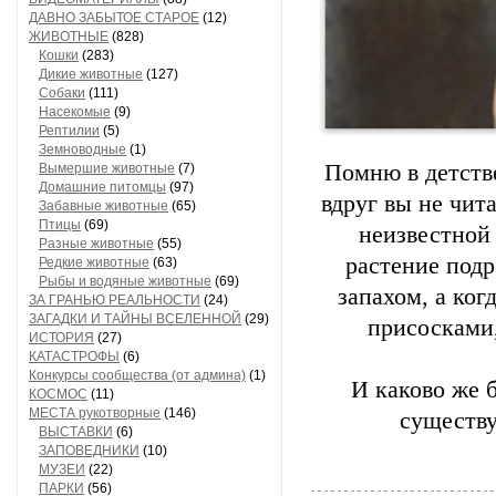
ДАВНО ЗАБЫТОЕ СТАРОЕ
(12)
ЖИВОТНЫЕ
(828)
Кошки
(283)
Дикие животные
(127)
Собаки
(111)
Насекомые
(9)
Рептилии
(5)
Земноводные
(1)
Помню в детстве
Вымершие животные
(7)
Домашние питомцы
(97)
вдруг вы не чит
Забавные животные
(65)
Птицы
(69)
неизвестной 
Разные животные
(55)
растение подр
Редкие животные
(63)
Рыбы и водяные животные
(69)
запахом, а ког
ЗА ГРАНЬЮ РЕАЛЬНОСТИ
(24)
ЗАГАДКИ И ТАЙНЫ ВСЕЛЕННОЙ
(29)
присосками,
ИСТОРИЯ
(27)
КАТАСТРОФЫ
(6)
Конкурсы сообщества (от админа)
(1)
И каково же б
КОСМОС
(11)
МЕСТА рукотворные
(146)
существу
ВЫСТАВКИ
(6)
ЗАПОВЕДНИКИ
(10)
МУЗЕИ
(22)
ПАРКИ
(56)