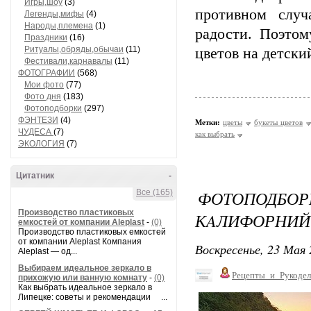
Игры,шоу
(3)
противном случ
Легенды,мифы
(4)
Народы,племена
(1)
радости. Поэтом
Праздники
(16)
Ритуалы,обряды,обычаи
(11)
цветов на детски
Фестивали,карнавалы
(11)
ФОТОГРАФИИ
(568)
Мои фото
(77)
Фото дня
(183)
Фотоподборки
(297)
ФЭНТЕЗИ
(4)
Метки:
цветы
букеты цветов
ЧУДЕСА
(7)
как выбрать
ЭКОЛОГИЯ
(7)
Цитатник
-
ФОТОПО
Все (165)
Производство пластиковых
КAЛИФОРНИЙ
емкостей от компании Aleplast
-
(0)
Производство пластиковых емкостей
от компании Aleplast Компания
Воскресенье, 23 Мая 
Aleplast — од...
Выбираем идеальное зеркало в
Рецепты_и_Рукодел
прихожую или ванную комнату
-
(0)
Как выбрать идеальное зеркало в
Липецке: советы и рекомендации ...