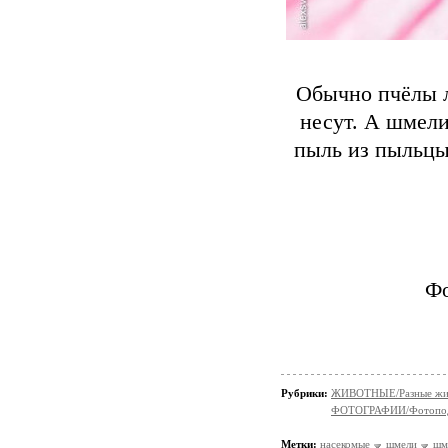
Обычно пчёлы л
несут. А шмели
пыль из пыльцы 
Фо
Рубрики:
ЖИВОТНЫЕ/Разные жи
ФОТОГРАФИИ/Фотопо
Метки:
насекомые
шмели
шм