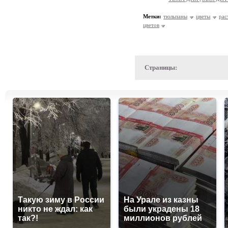
Метки:
тюльпаны
цветы
рас
цветов
Страницы:
Такую зиму в России
На Урале из казны
никто не ждал: как
были украдены 18
так?!
миллионов рублей