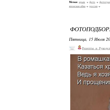
Метки:
крым
фото
фотогра
японская айва
россия
ФОТОПОДБОР
Пятница, 15 Июля 20
Рецепты_и_Рукодел