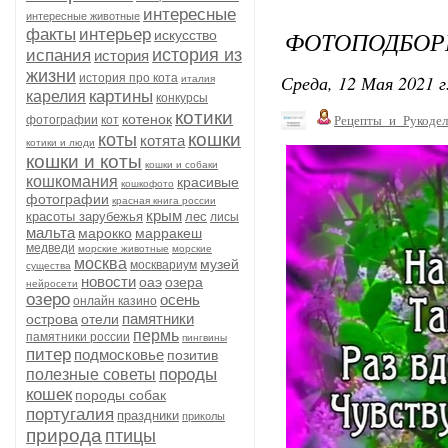
интересные
интересные животные
факты
интерьер
ФОТОПОДБОРК
искусство
история из
испания
история
жизни
Среда, 12 Мая 2021 г
история про кота
италия
картины
карелия
конкурсы
котики
котенок
фотографии
кот
Рецепты_и_Рукодел
кошки
коты
котята
котики и люди
кошки и коты
кошки и собаки
кошкомания
красивые
кошкофото
фотографии
красная книга россии
крым
красоты зарубежья
лес
лисы
мальта
марокко
марракеш
медведи
морские животные
морские
москва
музей
москвариум
существа
новости
оаэ
озера
нейросети
озеро
осень
онлайн казино
памятники
острова
отели
пермь
памятники россии
пингвины
питер
подмосковье
позитив
породы
полезные советы
кошек
породы собак
португалия
праздники
приколы
природа
птицы