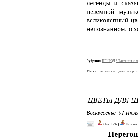
легенды и сказа
неземной музык
великолепный цв
непознанном, о з
Рубрики:
ПРИРОДА/Растения и л
Метки:
растения
цветы
орхи
ЦВЕТЫ ДЛЯ 
Воскресенье, 01 Июля
klari126
(
Неизв
Перегон к