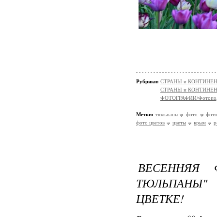
Рубрики:
СТРАНЫ и КОНТИНЕ
СТРАНЫ и КОНТИНЕ
ФОТОГРАФИИ/Фотопо
Метки:
тюльпаны
фото
фот
фото цветов
цветы
крым
р
ВЕСЕННЯЯ 
ТЮЛЬПАНЫ"
ЦВЕТКЕ!