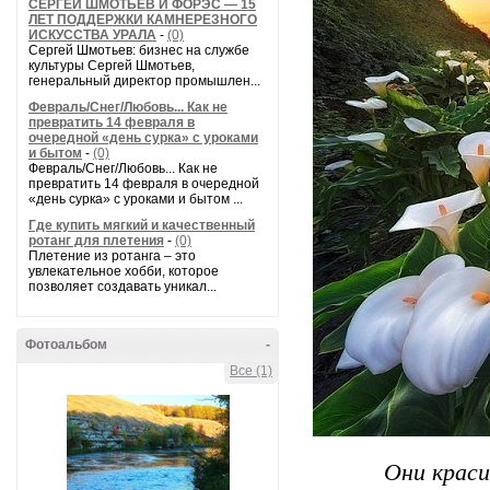
СЕРГЕЙ ШМОТЬЕВ И ФОРЭС — 15
ЛЕТ ПОДДЕРЖКИ КАМНЕРЕЗНОГО
ИСКУССТВА УРАЛА
-
(0)
Сергей Шмотьев: бизнес на службе
культуры Сергей Шмотьев,
генеральный директор промышлен...
Февраль/Снег/Любовь... Как не
превратить 14 февраля в
очередной «день сурка» с уроками
и бытом
-
(0)
Февраль/Снег/Любовь... Как не
превратить 14 февраля в очередной
«день сурка» с уроками и бытом ...
Где купить мягкий и качественный
ротанг для плетения
-
(0)
Плетение из ротанга – это
увлекательное хобби, которое
позволяет создавать уникал...
Фотоальбом
-
Все (1)
Они краси