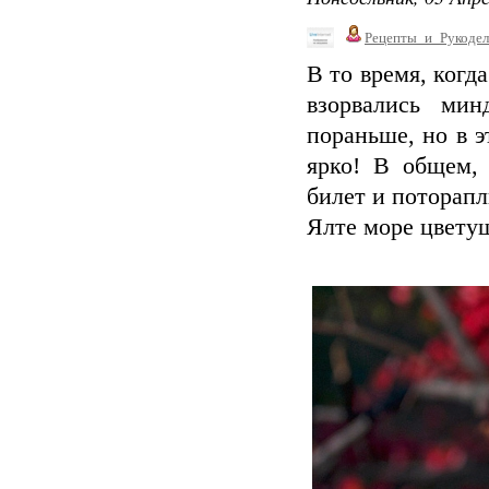
Рецепты_и_Рукодел
В то время, когд
взорвались ми
пораньше, но в э
ярко! В общем, 
билет и поторап
Ялте море цветущ