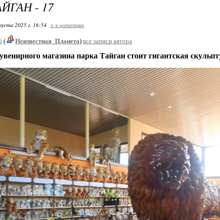
ЙГАН - 17
густа 2025 г. 16:54
+ в цитатник
6
(
Неизвестная_Планета
)
все записи автора
увенирного магазина парка Тайган стоит гигантская скульпт