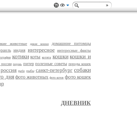
икие животные
домашние питомцы
дикие кошки
интересное
индия
зраиль
интересные факты
котики
кошки
кошки и
коты
котята
тографии
питер
полезные советы
 россии
породы кошек
пермь
собаки
россия
санкт-петербург
рыбы
рыба
то дня
фото кошек
фото животных
фото котов
ор
ДНЕВНИК