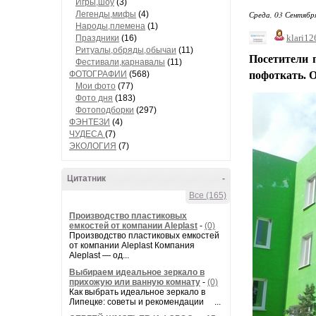
Игры,шоу
(3)
Легенды,мифы
(4)
Среда, 03 Сентябр
Народы,племена
(1)
klari12
Праздники
(16)
Ритуалы,обряды,обычаи
(11)
Посетители 
Фестивали,карнавалы
(11)
ФОТОГРАФИИ
(568)
пофоткать. О
Мои фото
(77)
Фото дня
(183)
Фотоподборки
(297)
ФЭНТЕЗИ
(4)
ЧУДЕСА
(7)
ЭКОЛОГИЯ
(7)
Цитатник
-
Все (165)
Производство пластиковых
емкостей от компании Aleplast
-
(0)
Производство пластиковых емкостей
от компании Aleplast Компания
Aleplast — од...
Выбираем идеальное зеркало в
прихожую или ванную комнату
-
(0)
Как выбрать идеальное зеркало в
Липецке: советы и рекомендации ...