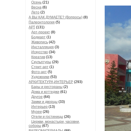
Осень
(21)
Весна
(6)
Лето
(2)
А ВЫ КАК ДУМАЕТЕ? (Вопросы)
(8)
Палеонтология
(5)
АРТ
(131)
Арт-проект
(8)
Бодиарт
(1)
Живопись
(42)
Инсталляция
(3)
Искусство
(34)
Креатив
(13)
Скульптуры
(29)
Стрит-арт
(1)
Фото-арт
(5)
Художники
(53)
АРХИТЕКТУРА,ИНТЕРЬЕР
(293)
Бары и рестораны
(2)
Дома и коттеджи
(61)
Другое
(64)
Замки и дворцы
(33)
Интерьер
(13)
Музеи
(26)
Отели и гостиницы
(26)
Церкви, монастыри, часовни,
соборы
(67)
ВИДЕОМАТЕРИАЛЫ
(88)