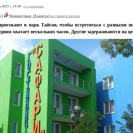
я 2025 г. 19:40
+ в цитатник
6
(
Неизвестная_Планета
)
все записи автора
приезжают в парк Тайган, чтобы встретиться с разными зв
дним хватает нескольких часов. Другие задерживаются на це