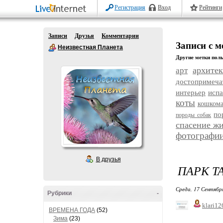
Регистрация
Вход
Рейтинги
Записи
Друзья
Комментарии
Записи с м
Неизвестная Планета
Другие метки поль
архитек
арт
достопримеча
интерьер
исп
коты
кошком
по
породы собак
спасение ж
фотографи
В друзья
ПАРК ТА
Среда, 17 Сентябр
Рубрики
-
klari12
ВРЕМЕНА ГОДА
(52)
Зима
(23)