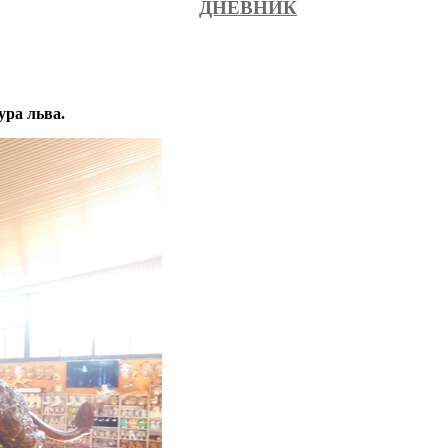
ДНЕВНИК
ура льва.