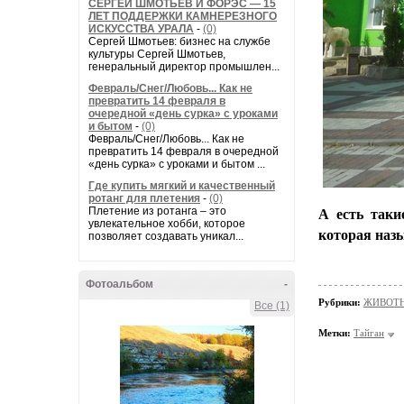
СЕРГЕЙ ШМОТЬЕВ И ФОРЭС — 15
ЛЕТ ПОДДЕРЖКИ КАМНЕРЕЗНОГО
ИСКУССТВА УРАЛА
-
(0)
Сергей Шмотьев: бизнес на службе
культуры Сергей Шмотьев,
генеральный директор промышлен...
Февраль/Снег/Любовь... Как не
превратить 14 февраля в
очередной «день сурка» с уроками
и бытом
-
(0)
Февраль/Снег/Любовь... Как не
превратить 14 февраля в очередной
«день сурка» с уроками и бытом ...
Где купить мягкий и качественный
ротанг для плетения
-
(0)
Плетение из ротанга – это
А есть таки
увлекательное хобби, которое
которая наз
позволяет создавать уникал...
Фотоальбом
-
Рубрики:
ЖИВОТН
Все (1)
Метки:
Тайган