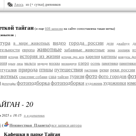
Авось
из (+ сутки) дневников
еткой тайган
(и еще
608 записям
на сайте сопоставлена такая метка)
зователя ↓
тура
видео
города россии
в мире животных
д
дели
джайпур
животные
тельности
забавные животные
европа
зима
и
зоопарк
история из жизни
ания
карелия
картины
история
история про кота
конкурсы фо
озеро
ания
мальта
осень
москва
памятники
памятники
крым
лисы
медведи
москвариум
природа
птицы
путешествия
ртугалия
реки
реки россии
растения
фото
фо
ивотных
туризм
фото городов
сша
спасение собаки
тайган
и
фотоподборка
фотоподборки
юм
художники
художник
фотографы
ЙГАН - 20
я 2025 г. 18:15
+ в цитатник
6
(
Неизвестная_Планета
)
все записи автора
Кафешки в парке Тайган