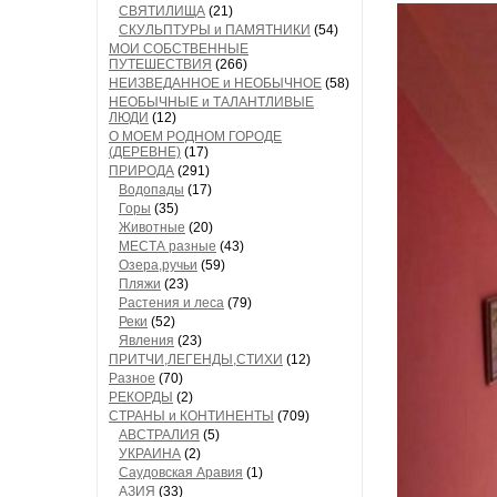
СВЯТИЛИЩА
(21)
СКУЛЬПТУРЫ и ПАМЯТНИКИ
(54)
МОИ СОБСТВЕННЫЕ
ПУТЕШЕСТВИЯ
(266)
НЕИЗВЕДАННОЕ и НЕОБЫЧНОЕ
(58)
НЕОБЫЧНЫЕ и ТАЛАНТЛИВЫЕ
ЛЮДИ
(12)
О МОЕМ РОДНОМ ГОРОДЕ
(ДЕРЕВНЕ)
(17)
ПРИРОДА
(291)
Водопады
(17)
Горы
(35)
Животные
(20)
МЕСТА разные
(43)
Озера,ручьи
(59)
Пляжи
(23)
Растения и леса
(79)
Реки
(52)
Явления
(23)
ПРИТЧИ,ЛЕГЕНДЫ,СТИХИ
(12)
Разное
(70)
РЕКОРДЫ
(2)
СТРАНЫ и КОНТИНЕНТЫ
(709)
АВСТРАЛИЯ
(5)
УКРАИНА
(2)
Саудовская Аравия
(1)
АЗИЯ
(33)