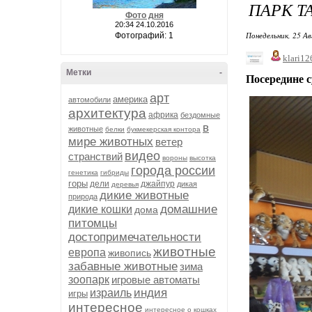
ПАРК ТА
Фото дня
20:34 24.10.2016
Понедельник, 25 Ав
Фотографий: 1
klari12
Метки
-
Посередине с
арт
америка
автомобили
архитектура
африка
бездомные
в
животные
белки
букмекерская контора
мире животных
ветер
видео
странствий
вороны
высотка
города россии
генетика
гибриды
горы
дели
джайпур
дикая
деревья
дикие животные
природа
домашние
дикие кошки
дома
питомцы
достопримечательности
животные
европа
живопись
забавные животные
зима
зоопарк
игровые автоматы
индия
израиль
игры
интересное
интересное о кошках