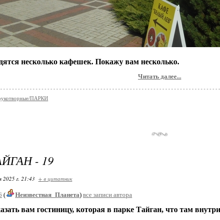
одятся несколько кафешек. Покажу вам несколько.
Читать далее...
укотворные/ПАРКИ
ЙГАН - 19
я 2025 г. 21:43
+ в цитатник
6
(
Неизвестная_Планета
)
все записи автора
зать вам гостиницу, которая в парке Тайган, что там внутр