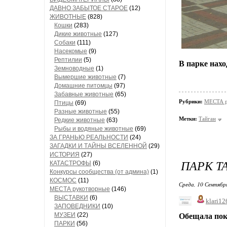
ДАВНО ЗАБЫТОЕ СТАРОЕ
(12)
ЖИВОТНЫЕ
(828)
Кошки
(283)
Дикие животные
(127)
Собаки
(111)
Насекомые
(9)
Рептилии
(5)
В парке нах
Земноводные
(1)
Вымершие животные
(7)
Домашние питомцы
(97)
Забавные животные
(65)
Рубрики:
МЕСТА р
Птицы
(69)
Разные животные
(55)
Метки:
Тайган
Редкие животные
(63)
Рыбы и водяные животные
(69)
ЗА ГРАНЬЮ РЕАЛЬНОСТИ
(24)
ЗАГАДКИ И ТАЙНЫ ВСЕЛЕННОЙ
(29)
ИСТОРИЯ
(27)
ПАРК ТА
КАТАСТРОФЫ
(6)
Конкурсы сообщества (от админа)
(1)
КОСМОС
(11)
Среда, 10 Сентябр
МЕСТА рукотворные
(146)
ВЫСТАВКИ
(6)
klari12
ЗАПОВЕДНИКИ
(10)
МУЗЕИ
(22)
Обещала пока
ПАРКИ
(56)