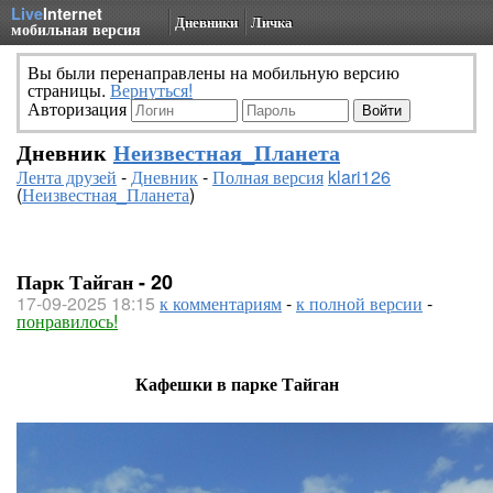
Live
Internet
Дневники
Личка
мобильная версия
Вы были перенаправлены на мобильную версию
страницы.
Вернуться!
Авторизация
Дневник
Неизвестная_Планета
Лента друзей
-
Дневник
-
Полная версия
klari126
(
Неизвестная_Планета
)
Парк Тайган - 20
17-09-2025 18:15
к комментариям
-
к полной версии
-
понравилось!
Кафешки в парке Тайган