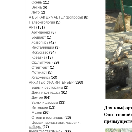
Осень
(21)
Весна
(6)
Лето
(2)
А ВЫ КАК ДУМАЕТЕ? (Вопросы)
(8)
Палеонтология
(5)
АРТ
(131)
Арт-проект
(8)
Бодиарт
(1)
Живопись
(42)
Инсталляция
(3)
Искусство
(34)
Креатив
(13)
Скульптуры
(29)
Стрит-арт
(1)
Фото-арт
(5)
Художники
(53)
АРХИТЕКТУРА,ИНТЕРЬЕР
(293)
Бары и рестораны
(2)
Дома и коттеджи
(61)
Другое
(64)
Замки и дворцы
(33)
Для комфорт
Интерьер
(13)
Музеи
(26)
Они спокой
Отели и гостиницы
(26)
преимуществ
Церкви, монастыри, часовни,
соборы
(67)
ВИДЕОМАТЕРИАЛЫ
(88)