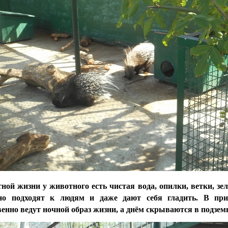
ной жизни у животного есть чистая вода, опилки, ветки, з
но подходят к людям и даже дают себя гладить.
В при
енно ведут ночной образ жизни, а
днём скрываются в подзем