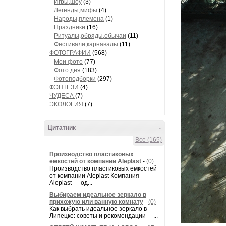
Игры,шоу
(3)
Легенды,мифы
(4)
Народы,племена
(1)
Праздники
(16)
Ритуалы,обряды,обычаи
(11)
Фестивали,карнавалы
(11)
ФОТОГРАФИИ
(568)
Мои фото
(77)
Фото дня
(183)
Фотоподборки
(297)
ФЭНТЕЗИ
(4)
ЧУДЕСА
(7)
ЭКОЛОГИЯ
(7)
Цитатник
-
Все (165)
Производство пластиковых
емкостей от компании Aleplast
-
(0)
Производство пластиковых емкостей
от компании Aleplast Компания
Aleplast — од...
Выбираем идеальное зеркало в
прихожую или ванную комнату
-
(0)
Как выбрать идеальное зеркало в
Липецке: советы и рекомендации ...