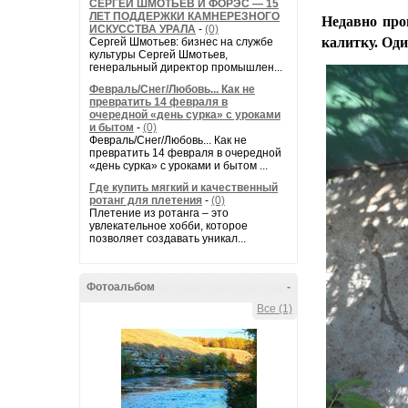
СЕРГЕЙ ШМОТЬЕВ И ФОРЭС — 15
ЛЕТ ПОДДЕРЖКИ КАМНЕРЕЗНОГО
Недавно про
ИСКУССТВА УРАЛА
-
(0)
калитку.
Оди
Сергей Шмотьев: бизнес на службе
культуры Сергей Шмотьев,
генеральный директор промышлен...
Февраль/Снег/Любовь... Как не
превратить 14 февраля в
очередной «день сурка» с уроками
и бытом
-
(0)
Февраль/Снег/Любовь... Как не
превратить 14 февраля в очередной
«день сурка» с уроками и бытом ...
Где купить мягкий и качественный
ротанг для плетения
-
(0)
Плетение из ротанга – это
увлекательное хобби, которое
позволяет создавать уникал...
Фотоальбом
-
Все (1)