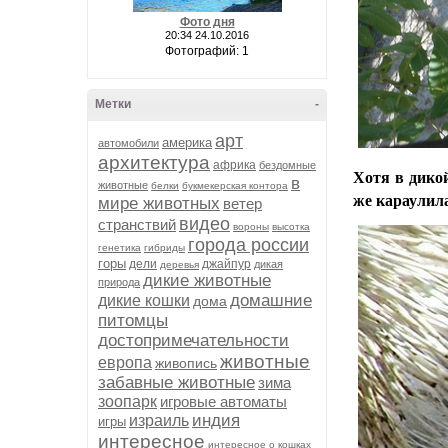
Фото дня
20:34 24.10.2016
Фотографий: 1
Метки
-
арт
америка
автомобили
архитектура
африка
бездомные
Хотя в дикой
в
животные
белки
букмекерская контора
же караулила
мире животных
ветер
видео
странствий
вороны
высотка
города россии
генетика
гибриды
горы
дели
джайпур
дикая
деревья
дикие животные
природа
домашние
дикие кошки
дома
питомцы
достопримечательности
животные
европа
живопись
забавные животные
зима
зоопарк
игровые автоматы
индия
израиль
игры
интересное
интересное о кошках