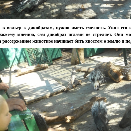
 в вольер к дикобразам, нужно иметь смелость. Укол его 
хожему мнению, сам дикобраз иглами не стреляет. Они мо
а рассерженное животное начинает бить хвостом о землю и п