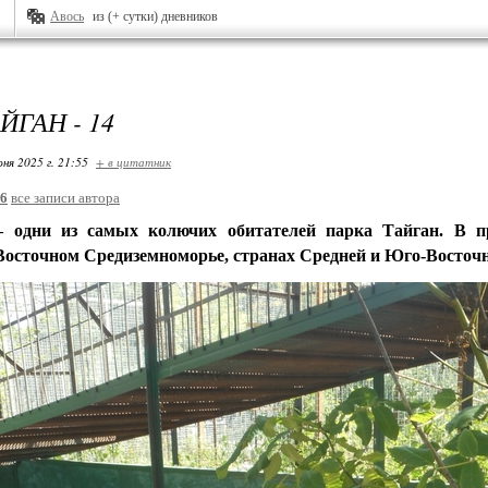
Авось
из (+ сутки) дневников
ЙГАН - 14
ня 2025 г. 21:55
+ в цитатник
26
все записи автора
–
одни из самых колючих обитателей парка Тайган.
В п
Восточном Средиземноморье, странах Средней и Юго-Восточн