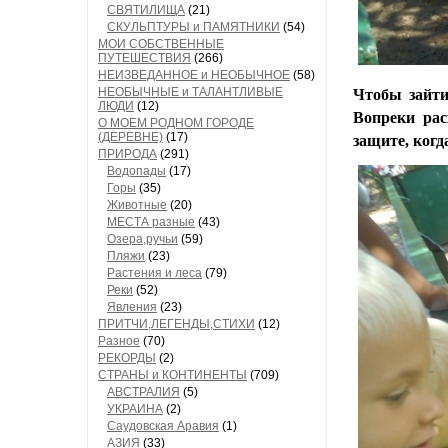
СВЯТИЛИЩА
(21)
СКУЛЬПТУРЫ и ПАМЯТНИКИ
(54)
МОИ СОБСТВЕННЫЕ
ПУТЕШЕСТВИЯ
(266)
НЕИЗВЕДАННОЕ и НЕОБЫЧНОЕ
(58)
НЕОБЫЧНЫЕ и ТАЛАНТЛИВЫЕ
Чтобы зайти
ЛЮДИ
(12)
Вопреки рас
О МОЕМ РОДНОМ ГОРОДЕ
(ДЕРЕВНЕ)
(17)
защите, когд
ПРИРОДА
(291)
Водопады
(17)
Горы
(35)
Животные
(20)
МЕСТА разные
(43)
Озера,ручьи
(59)
Пляжи
(23)
Растения и леса
(79)
Реки
(52)
Явления
(23)
ПРИТЧИ,ЛЕГЕНДЫ,СТИХИ
(12)
Разное
(70)
РЕКОРДЫ
(2)
СТРАНЫ и КОНТИНЕНТЫ
(709)
АВСТРАЛИЯ
(5)
УКРАИНА
(2)
Саудовская Аравия
(1)
АЗИЯ
(33)