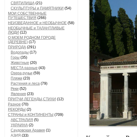
СВЯТИЛИЩА
(21)
СКУЛЬПТУРЫ и ПАМЯТНИКИ
(54)
МОИ СОБСТВЕННЫЕ
ПУТЕШЕСТВИЯ
(266)
НЕИЗВЕДАННОЕ и НЕОБЫЧНОЕ
(58)
НЕОБЫЧНЫЕ и ТАЛАНТЛИВЫЕ
ЛЮДИ
(12)
О МОЕМ РОДНОМ ГОРОДЕ
(ДЕРЕВНЕ)
(17)
ПРИРОДА
(291)
Водопады
(17)
Горы
(35)
Животные
(20)
МЕСТА разные
(43)
Озера,ручьи
(59)
Пляжи
(23)
Растения и леса
(79)
Реки
(52)
Явления
(23)
ПРИТЧИ,ЛЕГЕНДЫ,СТИХИ
(12)
Разное
(70)
РЕКОРДЫ
(2)
СТРАНЫ и КОНТИНЕНТЫ
(709)
АВСТРАЛИЯ
(5)
УКРАИНА
(2)
Саудовская Аравия
(1)
АЗИЯ
(33)