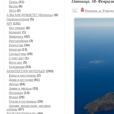
Пятница, 06 Февраля
Осень
(21)
Весна
(6)
Рецепты_и_Рукодел
Лето
(2)
А ВЫ КАК ДУМАЕТЕ? (Вопросы)
(8)
Палеонтология
(5)
АРТ
(131)
Арт-проект
(8)
Бодиарт
(1)
Живопись
(42)
Инсталляция
(3)
Искусство
(34)
Креатив
(13)
Скульптуры
(29)
Стрит-арт
(1)
Фото-арт
(5)
Художники
(53)
АРХИТЕКТУРА,ИНТЕРЬЕР
(293)
Бары и рестораны
(2)
Дома и коттеджи
(61)
Другое
(64)
Замки и дворцы
(33)
Интерьер
(13)
Музеи
(26)
Отели и гостиницы
(26)
Церкви, монастыри, часовни,
соборы
(67)
ВИДЕОМАТЕРИАЛЫ
(88)