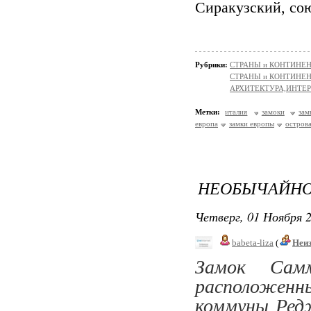
Сиракузский, со
Рубрики:
СТРАНЫ и КОНТИНЕ
СТРАНЫ и КОНТИНЕ
АРХИТЕКТУРА,ИНТЕРЬ
Метки:
италия
замоки
зам
европа
замки европы
остров
НЕОБЫЧАЙНО
Четверг, 01 Ноября 2
babeta-liza
(
Неи
Замок Самм
расположенн
коммуны Редж