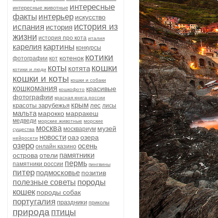
интересные
интересные животные
факты
интерьер
искусство
история из
испания
история
жизни
история про кота
италия
картины
карелия
конкурсы
котики
котенок
фотографии
кот
кошки
коты
котята
котики и люди
кошки и коты
кошки и собаки
кошкомания
красивые
кошкофото
фотографии
красная книга россии
крым
красоты зарубежья
лес
лисы
мальта
марокко
марракеш
медведи
морские животные
морские
москва
музей
москвариум
существа
новости
оаэ
озера
нейросети
озеро
осень
онлайн казино
памятники
острова
отели
пермь
памятники россии
пингвины
питер
подмосковье
позитив
породы
полезные советы
кошек
породы собак
португалия
праздники
приколы
природа
птицы