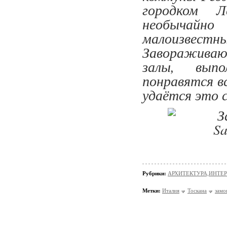
городком Л
необычай
малоизве
Завораживаю
залы, выпо
понравятся вс
удаётся это 
Рубрики:
АРХИТЕКТУРА,ИНТЕРЬ
Метки:
Италия
Тоскана
замо