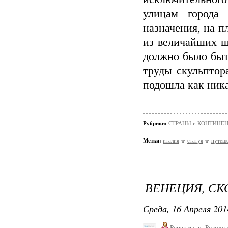
улицам города
назначения, на п
из величайших ш
должно было быт
труды скульптор
подошла как ника
Рубрики:
СТРАНЫ и КОНТИНЕ
Метки:
италия
статуя
путеш
ВЕНЕЦИЯ, СК
Среда, 16 Апреля 201
Рецепты_и_Рукодел