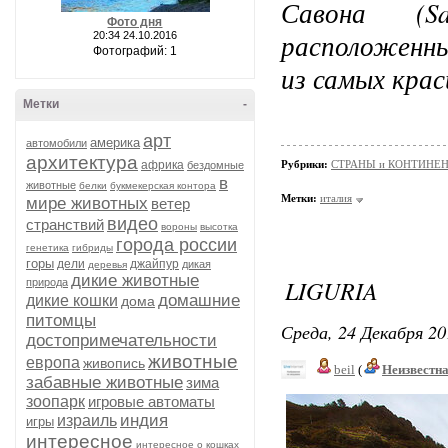
Савона (S
Фото дня
расположенны
20:34 24.10.2016
Фотографий: 1
из самых кра
Метки
-
арт
америка
автомобили
архитектура
африка
Рубрики:
СТРАНЫ и КОНТИНЕ
бездомные
в
животные
белки
букмекерская контора
Метки:
италия
мире животных
ветер
видео
странствий
вороны
высотка
города россии
генетика
гибриды
горы
дели
джайпур
дикая
деревья
дикие животные
LIGURIA
природа
домашние
дикие кошки
дома
питомцы
Среда, 24 Декабря 20
достопримечательности
животные
европа
живопись
beil
(
Неизвестн
забавные животные
зима
зоопарк
игровые автоматы
индия
израиль
игры
интересное
интересное о кошках