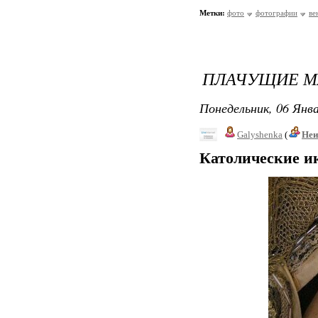
Метки:
фото
фотографии
ве
ПЛАЧУЩИЕ 
Понедельник, 06 Янва
Galyshenka
(
Неи
Католические 