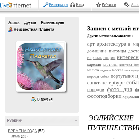
Регистрация
Вход
Рейтинги
Авос
Записи
Друзья
Комментарии
Записи с меткой и
Неизвестная Планета
Другие метки пользователя ↓
архитектура
арт
в ми
дост
домашние питомцы
интересн
индия
израиль
карелия
картины
конкурсы фот
мальта
москва
медведи
москвариу
п
португалия
породы собак
соба
санкт-петербург
фото дня
городов
ф
фотоподборки
художни
В друзья
ЭОЛИЙСКИ
Рубрики
-
ПУТЕШЕСТВИЕ
ВРЕМЕНА ГОДА
(52)
Зима
(23)