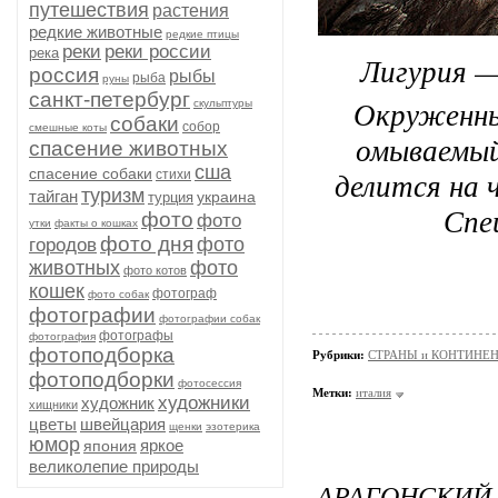
путешествия
растения
редкие животные
редкие птицы
реки
реки россии
река
Лигурия —
россия
рыбы
рыба
руны
санкт-петербург
Окруженны
скульптуры
собаки
собор
смешные коты
омываемый
спасение животных
сша
спасение собаки
делится на 
стихи
туризм
тайган
украина
турция
Спе
фото
фото
утки
факты о кошках
фото дня
фото
городов
животных
фото
фото котов
кошек
фотограф
фото собак
фотографии
фотографии собак
фотографы
фотография
фотоподборка
Рубрики:
СТРАНЫ и КОНТИНЕ
фотоподборки
фотосессия
Метки:
италия
художники
художник
хищники
цветы
швейцария
щенки
эзотерика
юмор
яркое
япония
великолепие природы
АРАГОНСКИЙ 