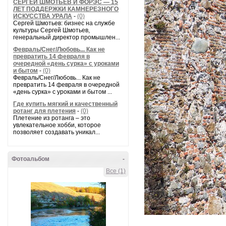
СЕРГЕЙ ШМОТЬЕВ И ФОРЭС — 15
ЛЕТ ПОДДЕРЖКИ КАМНЕРЕЗНОГО
ИСКУССТВА УРАЛА
-
(0)
Сергей Шмотьев: бизнес на службе
культуры Сергей Шмотьев,
генеральный директор промышлен...
Февраль/Снег/Любовь... Как не
превратить 14 февраля в
очередной «день сурка» с уроками
и бытом
-
(0)
Февраль/Снег/Любовь... Как не
превратить 14 февраля в очередной
«день сурка» с уроками и бытом ...
Где купить мягкий и качественный
ротанг для плетения
-
(0)
Плетение из ротанга – это
увлекательное хобби, которое
позволяет создавать уникал...
Фотоальбом
-
Все (1)