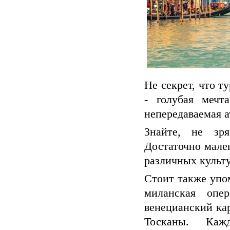
Не секрет, что 
- голубая мечт
непередаваемая а
Знайте, не зря
Достаточно мале
различных культ
Стоит также упо
миланская опе
венецианский кар
Тосканы. Каж