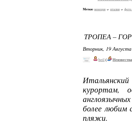
Метки:
венеция
италия
фото
ТРОПЕА – ГО
Вторник, 19 Августа 
beil
(
Неизвестн
Итальянский 
курортам, о
англоязычны
более любим 
пляжи.