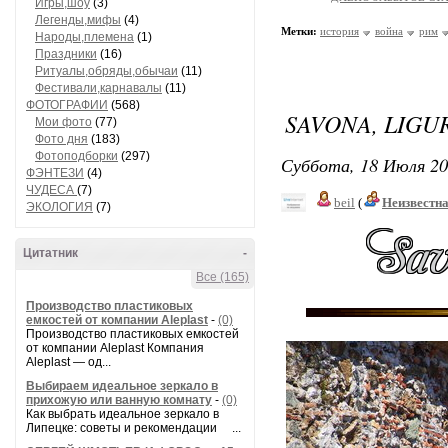
Игры,шоу
(3)
Легенды,мифы
(4)
Метки:
история
война
рим
Народы,племена
(1)
Праздники
(16)
Ритуалы,обряды,обычаи
(11)
Фестивали,карнавалы
(11)
ФОТОГРАФИИ
(568)
SAVONA, LIGUR
Мои фото
(77)
Фото дня
(183)
Фотоподборки
(297)
Суббота, 18 Июля 20
ФЭНТЕЗИ
(4)
ЧУДЕСА
(7)
beil
(
Неизвестн
ЭКОЛОГИЯ
(7)
Цитатник
-
Все (165)
Производство пластиковых
емкостей от компании Aleplast
-
(0)
Производство пластиковых емкостей
от компании Aleplast Компания
Aleplast — од...
Выбираем идеальное зеркало в
прихожую или ванную комнату
-
(0)
Как выбрать идеальное зеркало в
Липецке: советы и рекомендации ...