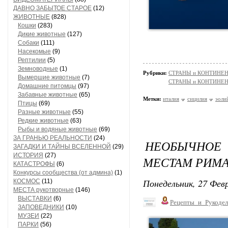
ДАВНО ЗАБЫТОЕ СТАРОЕ
(12)
ЖИВОТНЫЕ
(828)
Кошки
(283)
Дикие животные
(127)
Собаки
(111)
Насекомые
(9)
Рептилии
(5)
Земноводные
(1)
Рубрики:
СТРАНЫ и КОНТИНЕ
Вымершие животные
(7)
СТРАНЫ и КОНТИНЕ
Домашние питомцы
(97)
Забавные животные
(65)
Метки:
италия
сицилия
эоли
Птицы
(69)
Разные животные
(55)
Редкие животные
(63)
Рыбы и водяные животные
(69)
ЗА ГРАНЬЮ РЕАЛЬНОСТИ
(24)
НЕОБЫЧНОЕ
ЗАГАДКИ И ТАЙНЫ ВСЕЛЕННОЙ
(29)
ИСТОРИЯ
(27)
МЕСТАМ РИМ
КАТАСТРОФЫ
(6)
Конкурсы сообщества (от админа)
(1)
Понедельник, 27 Февр
КОСМОС
(11)
МЕСТА рукотворные
(146)
ВЫСТАВКИ
(6)
Рецепты_и_Рукодел
ЗАПОВЕДНИКИ
(10)
МУЗЕИ
(22)
ПАРКИ
(56)