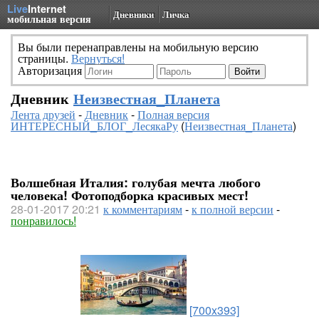
Live
Internet
Дневники
Личка
мобильная версия
Вы были перенаправлены на мобильную версию
страницы.
Вернуться!
Авторизация
Дневник
Неизвестная_Планета
Лента друзей
-
Дневник
-
Полная версия
ИНТЕРЕСНЫЙ_БЛОГ_ЛесякаРу
(
Неизвестная_Планета
)
Волшебная Италия: голубая мечта любого
человека! Фотоподборка красивых мест!
28-01-2017 20:21
к комментариям
-
к полной версии
-
понравилось!
[700x393]