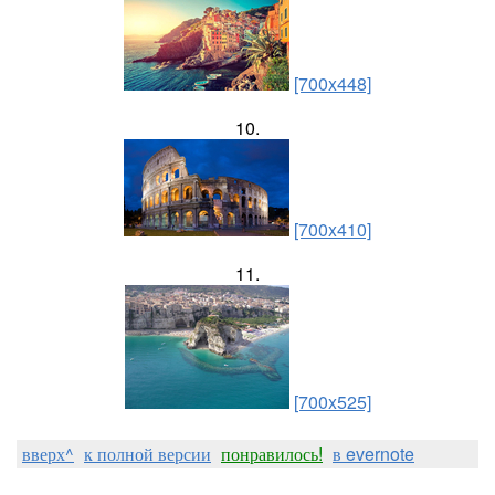
[700x448]
10.
[700x410]
11.
[700x525]
вверх^
к полной версии
понравилось!
в evernote