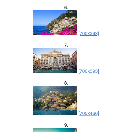
6.
[700x393]
7.
[700x393]
8.
[700x466]
9.