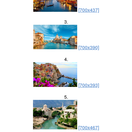
[700x437]
3.
[700x390]
4.
[700x393]
5.
[700x467]