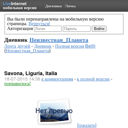
Live
Internet
Дневники
Личка
мобильная версия
Вы были перенаправлены на мобильную версию
страницы.
Вернуться!
Авторизация
Дневник
Неизвестная_Планета
Лента друзей
-
Дневник
-
Полная версия
Beilli
(
Неизвестная_Планета
)
Savona, Liguria, Italia
18-07-2015 14:36
к комментариям
-
к полной версии
-
понравилось!
[показать]