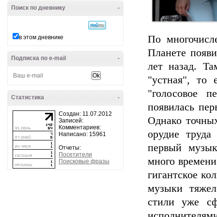
Поиск по дневнику
-
По многочисл
в этом дневнике
Планете появи
Подписка по e-mail
-
лет назад. Т
"устная", то 
"голосовое п
Статистика
-
появилась перв
Создан: 11.07.2012
Однако точных
Записей:
Комментариев:
орудие труда
Написано: 15961
первый музык
Отчеты:
Посетители
много времени 
Поисковые фразы
гигантское ко
музыки тяжел
стили уже сф
исполнителями