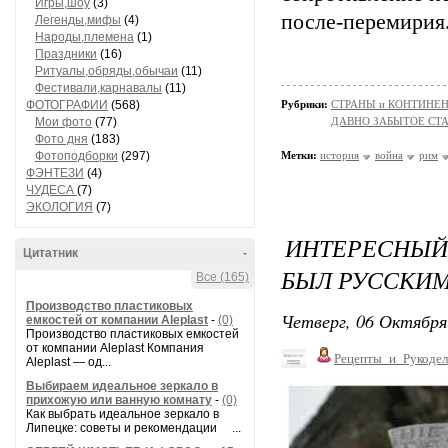
Игры,шоу
(3)
после-перемирия.
Легенды,мифы
(4)
Народы,племена
(1)
Праздники
(16)
Ритуалы,обряды,обычаи
(11)
Фестивали,карнавалы
(11)
ФОТОГРАФИИ
(568)
Рубрики:
СТРАНЫ и КОНТИНЕ
Мои фото
(77)
ДАВНО ЗАБЫТОЕ СТ
Фото дня
(183)
Фотоподборки
(297)
Метки:
история
война
рим
ФЭНТЕЗИ
(4)
ЧУДЕСА
(7)
ЭКОЛОГИЯ
(7)
ИНТЕРЕСНЫЙ 
Цитатник
-
БЫЛ РУССКИМ
Все (165)
Производство пластиковых
Четверг, 06 Октября
емкостей от компании Aleplast
-
(0)
Производство пластиковых емкостей
от компании Aleplast Компания
Рецепты_и_Рукодел
Aleplast — од...
Выбираем идеальное зеркало в
прихожую или ванную комнату
-
(0)
Как выбрать идеальное зеркало в
Липецке: советы и рекомендации ...