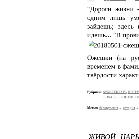
"Дороги жизни 
одним лишь уме
зайдешь; здесь
идешь... "В про
Ожешки (на рус
временем в фамил
твёрдости харак
Рубрики:
АРХИТЕКТУРА,ИНТЕРЬЕР
СТРАНЫ и КОНТИНЕ
Метки:
белорусския
история
ЖИВОЙ ЦАРЬ