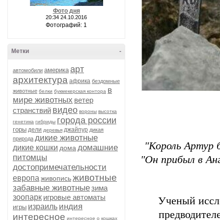
Фото дня
20:34 24.10.2016
Фотографий: 1
Метки
-
арт
америка
автомобили
архитектура
африка
бездомные
в
животные
белки
букмекерская контора
мире животных
ветер
видео
странствий
вороны
высотка
города россии
генетика
гибриды
горы
дели
джайпур
дикая
деревья
дикие животные
природа
"Король Артур 
домашние
дикие кошки
дома
питомцы
"Он прибыл в Ан
достопримечательности
животные
европа
живопись
забавные животные
зима
зоопарк
игровые автоматы
Ученый иссле
индия
израиль
игры
предводител
интересное
интересное о кошках