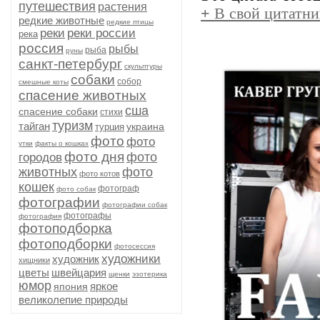
путешествия
растения
+
В свой цитатни
редкие животные
редкие птицы
реки
реки россии
река
россия
рыбы
рыба
руны
санкт-петербург
скульптуры
собаки
собор
смешные коты
спасение животных
сша
спасение собаки
стихи
туризм
тайган
украина
турция
фото
фото
утки
факты о кошках
фото дня
фото
городов
животных
фото
фото котов
кошек
фотограф
фото собак
фотографии
фотографии собак
фотографы
фотография
фотоподборка
фотоподборки
фотосессия
художники
художник
хищники
цветы
швейцария
щенки
эзотерика
юмор
яркое
япония
великолепие природы