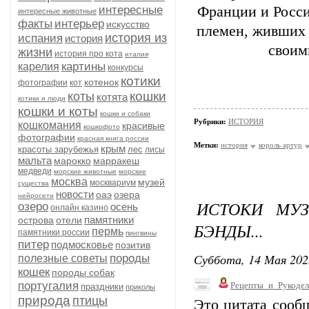
интересные
Франции и Росси
интересные животные
факты
интерьер
искусство
племен, живших 
история из
испания
история
своим
жизни
история про кота
италия
картины
карелия
конкурсы
котики
котенок
фотографии
кот
кошки
коты
котята
котики и люди
кошки и коты
кошки и собаки
Рубрики:
ИСТОРИЯ
кошкомания
красивые
кошкофото
фотографии
красная книга россии
Метки:
история
король артур
крым
красоты зарубежья
лес
лисы
мальта
марокко
марракеш
медведи
морские животные
морские
москва
музей
москвариум
существа
новости
оаэ
озера
нейросети
ИСТОКИ МУЗ
озеро
осень
онлайн казино
памятники
острова
отели
БЭНДЫ...
пермь
памятники россии
пингвины
питер
подмосковье
позитив
Суббота, 14 Мая 202
породы
полезные советы
кошек
породы собак
португалия
Рецепты_и_Рукодел
праздники
приколы
природа
птицы
Это цитата соо