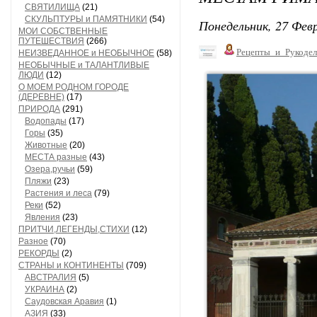
СВЯТИЛИЩА
(21)
СКУЛЬПТУРЫ и ПАМЯТНИКИ
(54)
Понедельник, 27 Февр
МОИ СОБСТВЕННЫЕ
ПУТЕШЕСТВИЯ
(266)
Рецепты_и_Рукодел
НЕИЗВЕДАННОЕ и НЕОБЫЧНОЕ
(58)
НЕОБЫЧНЫЕ и ТАЛАНТЛИВЫЕ
ЛЮДИ
(12)
О МОЕМ РОДНОМ ГОРОДЕ
(ДЕРЕВНЕ)
(17)
ПРИРОДА
(291)
Водопады
(17)
Горы
(35)
Животные
(20)
МЕСТА разные
(43)
Озера,ручьи
(59)
Пляжи
(23)
Растения и леса
(79)
Реки
(52)
Явления
(23)
ПРИТЧИ,ЛЕГЕНДЫ,СТИХИ
(12)
Разное
(70)
РЕКОРДЫ
(2)
СТРАНЫ и КОНТИНЕНТЫ
(709)
АВСТРАЛИЯ
(5)
УКРАИНА
(2)
Саудовская Аравия
(1)
АЗИЯ
(33)