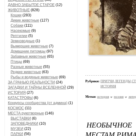
ДАВНО ЗАБЫТОЕ СТАРОЕ
(12)
ЖИВОТНЫЕ
(828)
Кошки
(283)
Дикие животные
(127)
Собаки
(111)
Насекомые
(9)
Рептилии
(5)
Земноводные
(1)
Вымершие животные
(7)
Домашние питомцы
(97)
Забавные животные
(65)
Птицы
(69)
Разные животные
(55)
Редкие животные
(63)
Рыбы и водяные животные
(69)
Рубрики:
ПРИТЧИ,ЛЕГЕНДЫ,С
ЗА ГРАНЬЮ РЕАЛЬНОСТИ
(24)
ИСТОРИЯ
ЗАГАДКИ И ТАЙНЫ ВСЕЛЕННОЙ
(29)
ИСТОРИЯ
(27)
Метки:
история
поэзия
лите
КАТАСТРОФЫ
(6)
Конкурсы сообщества (от админа)
(1)
КОСМОС
(11)
МЕСТА рукотворные
(146)
ВЫСТАВКИ
(6)
НЕОБЫЧНОЕ
ЗАПОВЕДНИКИ
(10)
МУЗЕИ
(22)
МЕСТАМ РИМ
ПАРКИ
(56)