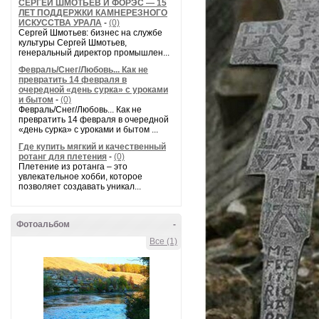
СЕРГЕЙ ШМОТЬЕВ И ФОРЭС — 15
ЛЕТ ПОДДЕРЖКИ КАМНЕРЕЗНОГО
ИСКУССТВА УРАЛА
-
(0)
Сергей Шмотьев: бизнес на службе
культуры Сергей Шмотьев,
генеральный директор промышлен...
Февраль/Снег/Любовь... Как не
превратить 14 февраля в
очередной «день сурка» с уроками
и бытом
-
(0)
Февраль/Снег/Любовь... Как не
превратить 14 февраля в очередной
«день сурка» с уроками и бытом ...
Где купить мягкий и качественный
ротанг для плетения
-
(0)
Плетение из ротанга – это
увлекательное хобби, которое
позволяет создавать уникал...
Фотоальбом
-
Все (1)