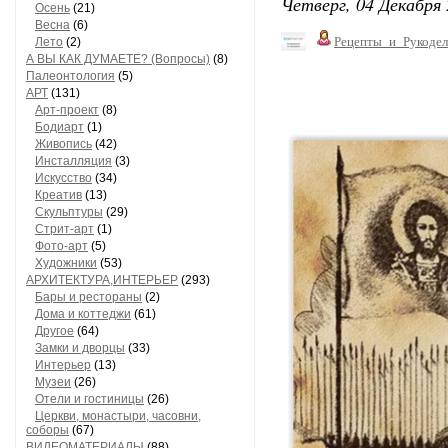
Четверг, 04 Декабря 
Осень
(21)
Весна
(6)
Рецепты_и_Рукодел
Лето
(2)
А ВЫ КАК ДУМАЕТЕ? (Вопросы)
(8)
Палеонтология
(5)
АРТ
(131)
Арт-проект
(8)
Бодиарт
(1)
Живопись
(42)
Инсталляция
(3)
Искусство
(34)
Креатив
(13)
Скульптуры
(29)
Стрит-арт
(1)
Фото-арт
(5)
Художники
(53)
АРХИТЕКТУРА,ИНТЕРЬЕР
(293)
Бары и рестораны
(2)
Дома и коттеджи
(61)
Другое
(64)
Замки и дворцы
(33)
Интерьер
(13)
Музеи
(26)
Отели и гостиницы
(26)
Церкви, монастыри, часовни,
соборы
(67)
ВИДЕОМАТЕРИАЛЫ
(88)