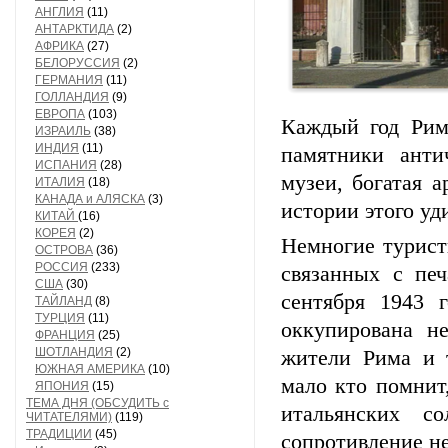
АНГЛИЯ
(11)
АНТАРКТИДА
(2)
АФРИКА
(27)
БЕЛОРУССИЯ
(2)
ГЕРМАНИЯ
(11)
ГОЛЛАНДИЯ
(9)
ЕВРОПА
(103)
Каждый год Рим
ИЗРАИЛЬ
(38)
ИНДИЯ
(11)
памятники анти
ИСПАНИЯ
(28)
музеи, богатая 
ИТАЛИЯ
(18)
КАНАДА и АЛЯСКА
(3)
истории этого уд
КИТАЙ
(16)
КОРЕЯ
(2)
Немногие турист
ОСТРОВА
(36)
РОССИЯ
(233)
связанных с пе
США
(30)
сентября 1943 
ТАЙЛАНД
(8)
ТУРЦИЯ
(11)
оккупирована н
ФРАНЦИЯ
(25)
ШОТЛАНДИЯ
(2)
жители Рима и 
ЮЖНАЯ АМЕРИКА
(10)
мало кто помнит,
ЯПОНИЯ
(15)
ТЕМА ДНЯ (ОБСУДИТЬ с
итальянских с
ЧИТАТЕЛЯМИ)
(119)
ТРАДИЦИИ
(45)
сопротивление не