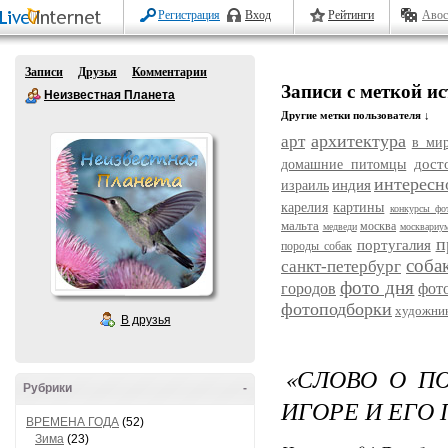
Регистрация
Вход
Рейтинги
Авос
Записи
Друзья
Комментарии
Записи с меткой и
Неизвестная Планета
Другие метки пользователя ↓
архитектура
арт
в ми
дост
домашние питомцы
интересн
индия
израиль
карелия
картины
конкурсы фо
мальта
москва
медведи
москвариу
п
португалия
породы собак
соба
санкт-петербург
фото дня
городов
фот
фотоподборки
художни
В друзья
«СЛОВО О ПО
Рубрики
-
ИГОРЕ И ЕГО
ВРЕМЕНА ГОДА
(52)
Зима
(23)