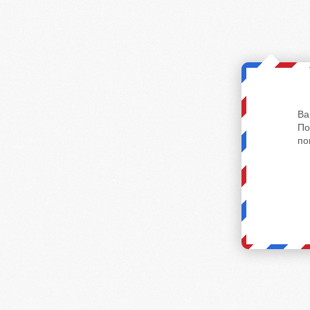
Ва
По
по