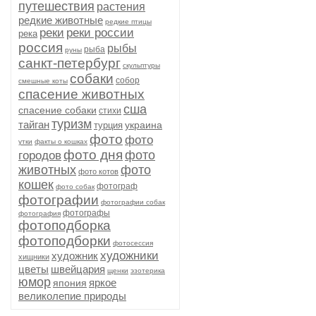
путешествия
растения
редкие животные
редкие птицы
реки
реки россии
река
россия
рыбы
рыба
руны
санкт-петербург
скульптуры
собаки
собор
смешные коты
спасение животных
сша
спасение собаки
стихи
туризм
тайган
украина
турция
фото
фото
утки
факты о кошках
фото дня
фото
городов
животных
фото
фото котов
кошек
фотограф
фото собак
фотографии
фотографии собак
фотографы
фотография
фотоподборка
фотоподборки
фотосессия
художники
художник
хищники
цветы
швейцария
щенки
эзотерика
юмор
яркое
япония
великолепие природы