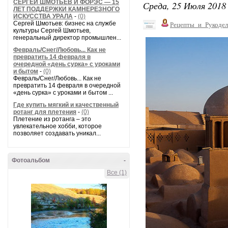
СЕРГЕЙ ШМОТЬЕВ И ФОРЭС — 15
Среда, 25 Июля 2018 
ЛЕТ ПОДДЕРЖКИ КАМНЕРЕЗНОГО
ИСКУССТВА УРАЛА
-
(0)
Сергей Шмотьев: бизнес на службе
Рецепты_и_Рукодел
культуры Сергей Шмотьев,
генеральный директор промышлен...
Февраль/Снег/Любовь... Как не
превратить 14 февраля в
очередной «день сурка» с уроками
и бытом
-
(0)
Февраль/Снег/Любовь... Как не
превратить 14 февраля в очередной
«день сурка» с уроками и бытом ...
Где купить мягкий и качественный
ротанг для плетения
-
(0)
Плетение из ротанга – это
увлекательное хобби, которое
позволяет создавать уникал...
Фотоальбом
-
Все (1)