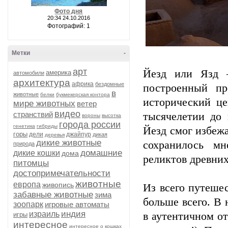
Фото дня
20:34 24.10.2016
Фотографий: 1
Метки
-
арт
Йезд или Язд 
америка
автомобили
архитектура
африка
бездомные
построенный пр
в
животные
белки
букмекерская контора
исторический це
мире животных
ветер
видео
странствий
тысячелетии до 
вороны
высотка
города россии
генетика
гибриды
Йезд смог избежа
горы
дели
джайпур
дикая
деревья
дикие животные
сохранилось мн
природа
домашние
дикие кошки
дома
реликтов древних
питомцы
достопримечательности
животные
европа
живопись
Из всего путеше
забавные животные
зима
больше всего. В 
зоопарк
игровые автоматы
индия
израиль
в аутентичном от
игры
интересное
интересное о кошках