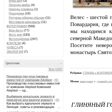
Игры,шоу
(3)
Легенды,мифы
(4)
Народы,племена
(1)
Праздники
(16)
Велес - шестой 
Ритуалы,обряды,обычаи
(11)
Фестивали,карнавалы
(11)
Повардария, где 
ФОТОГРАФИИ
(568)
мы находимся к
Мои фото
(77)
Фото дня
(183)
северной Македон
Фотоподборки
(297)
ФЭНТЕЗИ
(4)
Посетите невер
ЧУДЕСА
(7)
монастырь Свято
ЭКОЛОГИЯ
(7)
Цитатник
-
Все (165)
Рубрики:
СТРАНЫ и КОНТИНЕ
Производство пластиковых
емкостей от компании Aleplast
-
(0)
Метки:
македония
древний гор
Производство пластиковых емкостей
от компании Aleplast Компания
Aleplast — од...
Выбираем идеальное зеркало в
прихожую или ванную комнату
-
(0)
ГЛИНЯНЫЙ ГО
Как выбрать идеальное зеркало в
Липецке: советы и рекомендации ...