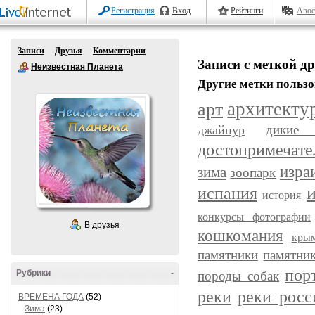
Регистрация
Вход
Рейтинги
Авос
Записи
Друзья
Комментарии
Записи с меткой д
Неизвестная Планета
Другие метки пользо
арт
архитекту
дикие 
джайпур
достопримечате
изра
зима
зоопарк
испания
история
конкурсы фотографии
В друзья
кошкомания
кры
памятники
памятни
пор
Рубрики
-
породы собак
реки
реки росс
ВРЕМЕНА ГОДА
(52)
Зима
(23)