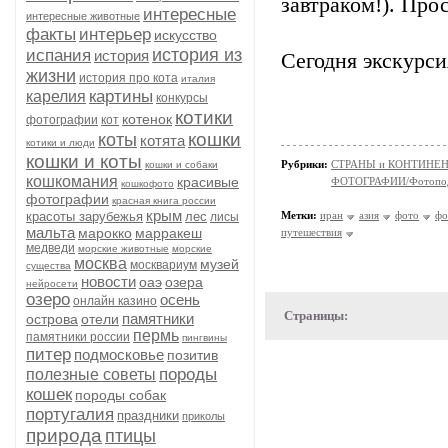
завтраком!). Про
интересные
интересные животные
факты
интерьер
искусство
история из
испания
история
Сегодня экскурс
жизни
история про кота
италия
картины
карелия
конкурсы
котики
котенок
фотографии
кот
кошки
коты
котята
котики и люди
кошки и коты
Рубрики:
СТРАНЫ и КОНТИНЕ
кошки и собаки
кошкомания
красивые
ФОТОГРАФИИ/Фотопо
кошкофото
фотографии
красная книга россии
крым
красоты зарубежья
лес
Метки:
иран
азия
фото
фо
лисы
мальта
марокко
марракеш
путешествия
медведи
морские животные
морские
москва
музей
москвариум
существа
новости
оаэ
озера
нейросети
озеро
осень
онлайн казино
Страницы:
памятники
острова
отели
пермь
памятники россии
пингвины
питер
подмосковье
позитив
породы
полезные советы
кошек
породы собак
португалия
праздники
приколы
природа
птицы