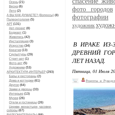
спасение жив
Осень
(21)
Весна
(6)
фото городов
Лето
(2)
фотографии
А ВЫ КАК ДУМАЕТЕ? (Вопросы)
(8)
Палеонтология
(5)
худож
АРТ
(131)
художник
Арт-проект
(8)
Бодиарт
(1)
Живопись
(42)
Инсталляция
(3)
В ИРАКЕ ИЗ-
Искусство
(34)
ДРЕВНИЙ ГОР
Креатив
(13)
Скульптуры
(29)
ЛЕТ НАЗАД.
Стрит-арт
(1)
Фото-арт
(5)
Художники
(53)
Пятница, 01 Июля 20
АРХИТЕКТУРА,ИНТЕРЬЕР
(293)
Бары и рестораны
(2)
Дома и коттеджи
(61)
Рецепты_и_Рукодел
Другое
(64)
Замки и дворцы
(33)
Интерьер
(13)
Музеи
(26)
Отели и гостиницы
(26)
Церкви, монастыри, часовни,
соборы
(67)
ВИДЕОМАТЕРИАЛЫ
(88)