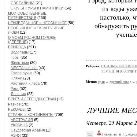
Город, который 
СВЯТИЛИЩА
(21)
из воды уже
СКУЛЬПТУРЫ и ПАМЯТНИКИ
(54)
МОИ СОБСТВЕННЫЕ
настолько, 
ПУТЕШЕСТВИЯ
(266)
НЕИЗВЕДАННОЕ и НЕОБЫЧНОЕ
(58)
обнаружить ру
НЕОБЫЧНЫЕ и ТАЛАНТЛИВЫЕ
ЛЮДИ
(12)
ученые
О МОЕМ РОДНОМ ГОРОДЕ
(ДЕРЕВНЕ)
(17)
ПРИРОДА
(291)
Водопады
(17)
Горы
(35)
Животные
(20)
Рубрики:
СТРАНЫ и КОНТИНЕ
МЕСТА разные
(43)
ТЕМА ДНЯ (ОБСУДИТ
Озера,ручьи
(59)
Пляжи
(23)
Метки:
ирак
древний город
Растения и леса
(79)
Реки
(52)
Явления
(23)
ПРИТЧИ,ЛЕГЕНДЫ,СТИХИ
(12)
Разное
(70)
ЛУЧШИЕ МЕС
РЕКОРДЫ
(2)
СТРАНЫ и КОНТИНЕНТЫ
(709)
АВСТРАЛИЯ
(5)
Четверг, 25 Марта 2
УКРАИНА
(2)
Саудовская Аравия
(1)
Рецепты_и_Рукодел
АЗИЯ
(33)