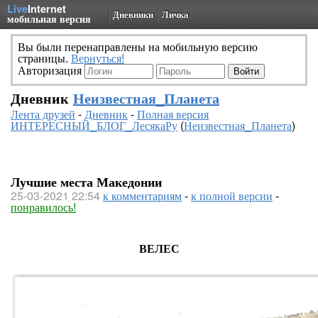
Live
Internet
Дневники
Личка
мобильная версия
Вы были перенаправлены на мобильную версию
страницы.
Вернуться!
Авторизация
Дневник
Неизвестная_Планета
Лента друзей
-
Дневник
-
Полная версия
ИНТЕРЕСНЫЙ_БЛОГ_ЛесякаРу
(
Неизвестная_Планета
)
Лучшие места Македонии
25-03-2021 22:54
к комментариям
-
к полной версии
-
понравилось!
ВЕЛЕС