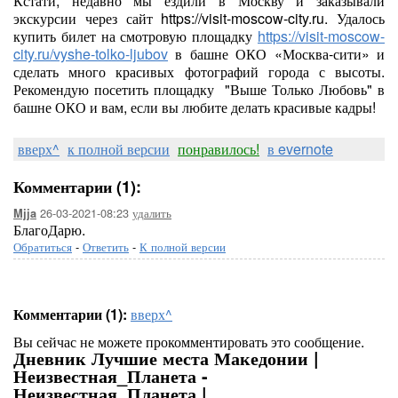
Кстати, недавно мы ездили в Москву и заказывали
экскурсии через сайт https://visit-moscow-city.ru. Удалось
купить билет на смотровую площадку
https://visit-moscow-
city.ru/vyshe-tolko-ljubov
в башне ОКО «Москва-сити» и
сделать много красивых фотографий города с высоты.
Рекомендую посетить площадку "Выше Только Любовь" в
башне ОКО и вам, если вы любите делать красивые кадры!
вверх^
к полной версии
понравилось!
в evernote
Комментарии (1):
26-03-2021-08:23
удалить
Mjja
БлагоДарю.
Обратиться
-
Ответить
-
К полной версии
Комментарии (1):
вверх^
Вы сейчас не можете прокомментировать это сообщение.
Дневник Лучшие места Македонии |
Неизвестная_Планета -
Неизвестная_Планета |