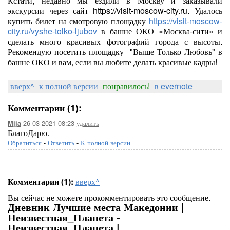
Кстати, недавно мы ездили в Москву и заказывали
экскурсии через сайт https://visit-moscow-city.ru. Удалось
купить билет на смотровую площадку
https://visit-moscow-
city.ru/vyshe-tolko-ljubov
в башне ОКО «Москва-сити» и
сделать много красивых фотографий города с высоты.
Рекомендую посетить площадку "Выше Только Любовь" в
башне ОКО и вам, если вы любите делать красивые кадры!
вверх^
к полной версии
понравилось!
в evernote
Комментарии (1):
26-03-2021-08:23
удалить
Mjja
БлагоДарю.
Обратиться
-
Ответить
-
К полной версии
Комментарии (1):
вверх^
Вы сейчас не можете прокомментировать это сообщение.
Дневник Лучшие места Македонии |
Неизвестная_Планета -
Неизвестная_Планета |